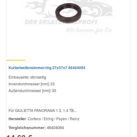
Smart Ersatzteile
Suzuki Ersatzteile
Toyota Ersatzteile
Kurbelwellensimmerring 27x37x7 46404094
Vauxhall Ersatzteile
Einbauseite: stirnseitig
Innendurchmesser [mm]: 23
Volvo Ersatzteile
Außendurchmesser [mm]: 35
Für GIULIETTA PANORAMA 1.3, 1.4 TB...
Hersteller
: Corteco / Elring / Payen / Reinz
Vergleichsnummer:
46404094