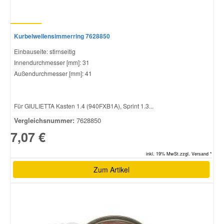
Kurbelwellensimmerring 7628850
Einbauseite: stirnseitig
Innendurchmesser [mm]: 31
Außendurchmesser [mm]: 41
Für GIULIETTA Kasten 1.4 (940FXB1A), Sprint 1.3...
Vergleichsnummer:
7628850
7,07 €
inkl. 19% MwSt.zzgl. Versand *
Zum Artikel