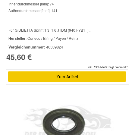
Innendurchmesser [mm]: 74
Außendurchmesser [mm]: 141
Für GIULIETTA Sprint 1.3, 1.6 JTDM (940.FYB1_)...
Hersteller
: Corteco / Elring / Payen / Reinz
Vergleichsnummer:
46539824
45,60 €
inkl. 19% MwSt.zzgl. Versand *
Zum Artikel