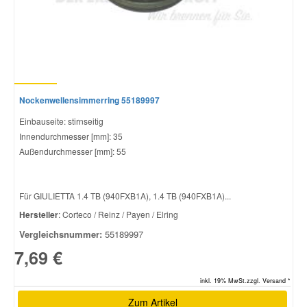
Nockenwellensimmerring 55189997
Einbauseite: stirnseitig
Innendurchmesser [mm]: 35
Außendurchmesser [mm]: 55
Für GIULIETTA 1.4 TB (940FXB1A), 1.4 TB (940FXB1A)...
Hersteller
: Corteco / Reinz / Payen / Elring
Vergleichsnummer:
55189997
7,69 €
inkl. 19% MwSt.zzgl. Versand *
Zum Artikel