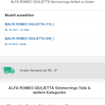
ALFA ROMEO GIULIETTA Simmerringe Artikel zu finden
Reparatur-Zubehör
Schlüsselgehäuse
Daewoo Ersatzteile
Scheibenreinigung
Modell auswählen
Karosserie Werkzeug
Werkstattbedarf
Daihatsu Ersatzteile
Zündanlage und Glühanlage
ALFA ROMEO GIULIETTA (116_)
Bj. 10.1977 - 12.1985
Winter-Autozubehör
Dodge Ersatzteile
ALFA ROMEO GIULIETTA (940_)
Bj. 04.2010 - heute
Honda Ersatzteile
Hyundai Ersatzteile
Gratis Versand ab 99,- €*
Jeep Ersatzteile
ALFA ROMEO GIULIETTA Simmerringe Teile &
Kia Ersatzteile
weitere Kategorien
Lancia Ersatzteile