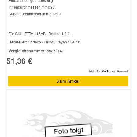
Einbauseite: getriebeseitig
Innendurchmesser [mm]: 93
Außendurchmesser [mm]: 139,7
Für GIULIETTA 116AB), Berlina 1.3 ti...
Hersteller
: Corteco / Elring / Payen / Reinz
Vergleichsnummer:
55272147
51,36 €
inkl. 19% MwSt.zzgl. Versand *
Zum Artikel