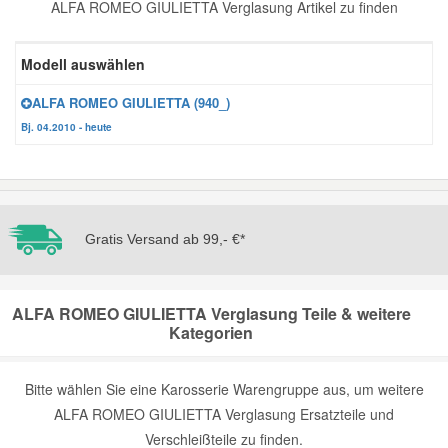
ALFA ROMEO GIULIETTA Verglasung Artikel zu finden
Reparatur-Zubehör
Schlüsselgehäuse
Daewoo Ersatzteile
Scheibenreinigung
Modell auswählen
Karosserie Werkzeug
Werkstattbedarf
Daihatsu Ersatzteile
Zündanlage und Glühanlage
ALFA ROMEO GIULIETTA (940_)
Bj. 04.2010 - heute
Winter-Autozubehör
Dodge Ersatzteile
Honda Ersatzteile
Gratis Versand ab 99,- €*
Hyundai Ersatzteile
ALFA ROMEO GIULIETTA Verglasung Teile & weitere
Jeep Ersatzteile
Kategorien
Kia Ersatzteile
Bitte wählen Sie eine Karosserie Warengruppe aus, um weitere
ALFA ROMEO GIULIETTA Verglasung Ersatzteile und
Lancia Ersatzteile
Verschleißteile zu finden.