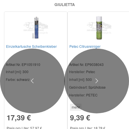
GIULIETTA
Einzelkartusche Scheibenkleber
Petec Citrusreiniger
Artikel Nr. EP1051910
Artikel Nr. EP9038043
Inhalt [ml]:
300
Hersteller
: Petec
Farbe:
schwarz
Inhalt [ml]:
500
Previous
Next
Gebindeart:
Sprühdose
Hersteller:
PETEC
mehr
17,39 €
9,39 €
Preis pro Liter: 57,97 €
Preis pro Liter: 18,78 €