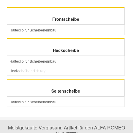
Mazda Ersatzteile
Frontscheibe
Mercedes Ersatzteile
Halteclip für Scheibeneinbau
Mini Ersatzteile
Heckscheibe
Halteclip für Scheibeneinbau
Mitsubishi Ersatzteile
Heckscheibendichtung
Nissan Ersatzteile
Seitenscheibe
Porsche Ersatzteile
Halteclip für Scheibeneinbau
Seat Ersatzteile
Meistgekaufte Verglasung Artikel für den ALFA ROMEO
Skoda Ersatzteile