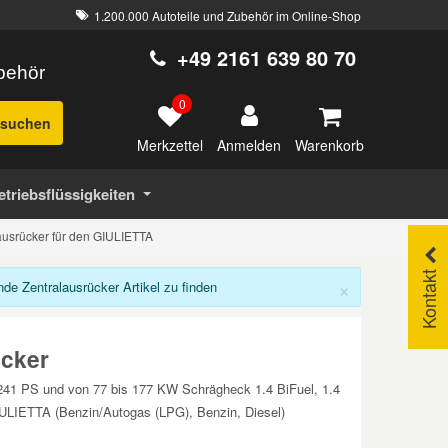
1.200.000 Autoteile und Zubehör im Online-Shop
+49 2161 639 80 70
ubehör
0
suchen
Merkzettel
Warenkorb
Anmelden
etriebsflüssigkeiten
ausrücker für den GIULIETTA
Kontakt
×
e Zentralausrücker Artikel zu finden
cker
 241 PS und von 77 bis 177 KW Schrägheck 1.4 BiFuel, 1.4
LIETTA (Benzin/Autogas (LPG), Benzin, Diesel)