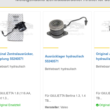
inal Zentralausrücker,
Original
Ausrücklager hydraulisch
plung 55240571
hydrauli
55240571
iebsart: hydraulisch
Betriebsar
Betriebsart: hydraulisch
GIULIETTA 1.8 (116.AA,
Für GIULIE
Für GIULIETTA Berlina 1.3, 1.4
t 1.3...
TB...
TB...
iginal Ersatzteil
Original 
Hersteller
: Valeo