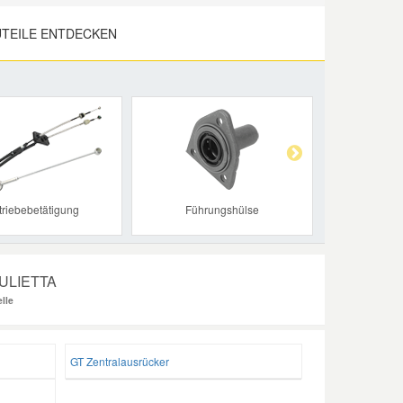
TEILE ENTDECKEN
Next
triebebetätigung
Führungshülse
GIULIETTA
lle
GT Zentralausrücker