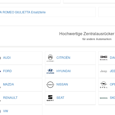
A ROMEO GIULIETTA Ersatzteile
Hochwertige Zentralausrücker 
für andere Automarken
AUDI
CITROËN
DAC
FORD
HYUNDAI
JEE
MAZDA
NISSAN
OP
RENAULT
SEAT
SK
VW