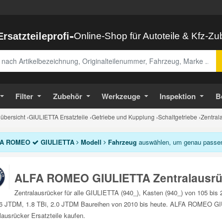
-
Ersatzteileprofi
Online-Shop für Autoteile & Kfz-Z
abe
Filter
Zubehör
Werkzeuge
Inspektion
B
bersicht
›
GIULIETTA Ersatzteile
›
Getriebe und Kupplung
›
Schaltgetriebe
›
Zentral
A ROMEO
GIULIETTA
Modell
Fahrzeug
auswählen, um genau passend
ALFA ROMEO GIULIETTA Zentralausrü
Zentralausrücker für alle GIULIETTA (940_), Kasten (940_) von 105 bis
6 JTDM, 1.8 TBi, 2.0 JTDM Baureihen von 2010 bis heute. ALFA ROMEO GIU
lausrücker Ersatzteile kaufen.