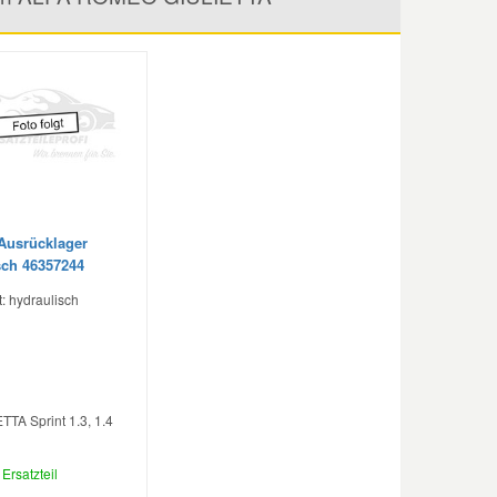
 Ausrücklager
sch 46357244
t: hydraulisch
TTA Sprint 1.3, 1.4
Ersatzteil