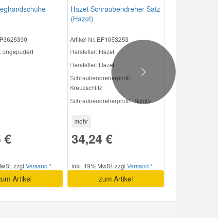
nweghandschuhe
Hazet Schraubendreher-Satz
(Hazet)
 EP3625390
Artikel Nr. EP1053253
:
ungepudert
Hersteller
: Hazet
Hersteller:
Hazet
Next
Schraubendreherprofil:
Kreuzschlitz
Schraubendreherprofil :
Schlitz
mehr
 €
34,24 €
wSt. zzgl.
Versand *
inkl. 19% MwSt. zzgl.
Versand *
zum Artikel
zum Artikel