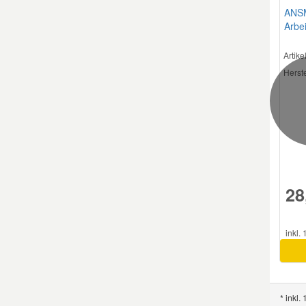
ANS
Arbei
Smart Ersatzteile
Artik
Herste
Suzuki Ersatzteile
Toyota Ersatzteile
Vauxhall Ersatzteile
28
Volvo Ersatzteile
inkl.
* inkl.