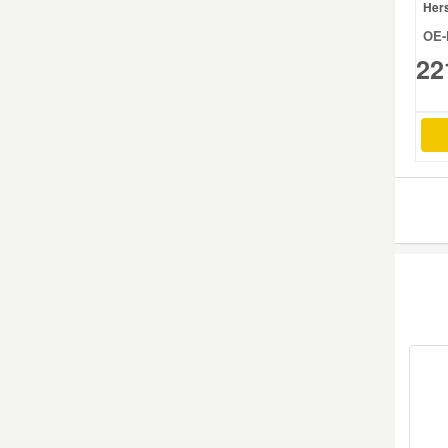
Hers
OE-
Mazda Ersatzteile
22
Mercedes Ersatzteile
Mini Ersatzteile
Mitsubishi Ersatzteile
Nissan Ersatzteile
Porsche Ersatzteile
Seat Ersatzteile
Skoda Ersatzteile