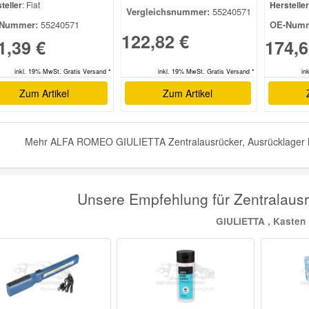
teller
: Fiat
Hersteller
Vergleichsnummer:
55240571
Nummer:
55240571
OE-Numm
122,82 €
1,39 €
174,6
inkl. 19% MwSt. Gratis Versand *
in
inkl. 19% MwSt. Gratis Versand *
Zum Artikel
Zum Artikel
Mehr ALFA ROMEO GIULIETTA Zentralausrücker, Ausrücklager hyd
Unsere Empfehlung für Zentrala
GIULIETTA , Kasten