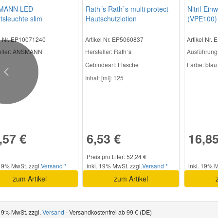
MANN LED-
Rath´s Rath`s multi protect
Nitril-Ei
tsleuchte slim
Hautschutzlotion
(VPE100)
el Nr. EP10071240
Artikel Nr. EP5060837
Artikel Nr.
ller
: ANSMANN
Hersteller
: Rath´s
Ausführung
Gebindeart:
Flasche
Farbe:
blau
Previous
Inhalt [ml]:
125
,57 €
6,53 €
16,85
Preis pro Liter: 52,24 €
 19% MwSt. zzgl.
Versand *
inkl. 19% MwSt. zzgl.
Versand *
inkl. 19% M
zum Artikel
zum Artikel
 19% MwSt. zzgl.
Versand
- Versandkostenfrei ab 99 € (DE)