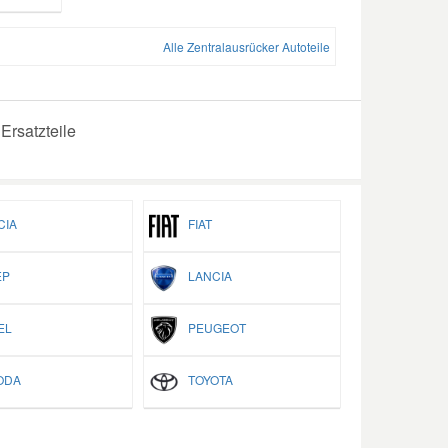
Alle Zentralausrücker Autoteile
Ersatzteile
IA
FIAT
P
LANCIA
EL
PEUGEOT
ODA
TOYOTA