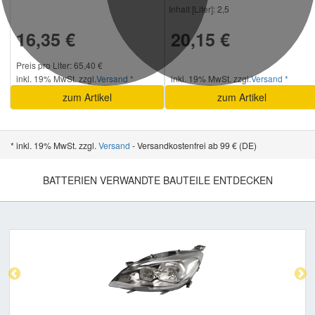
Inhalt [Liter]:
2,5
16,35 €
20,15 €
Preis pro Liter: 65,40 €
inkl. 19% MwSt. zzgl.
Versand *
inkl. 19% MwSt. zzgl.
Versand *
zum Artikel
zum Artikel
* inkl. 19% MwSt. zzgl.
Versand
- Versandkostenfrei ab 99 € (DE)
BATTERIEN VERWANDTE BAUTEILE ENTDECKEN
Previous
Nex