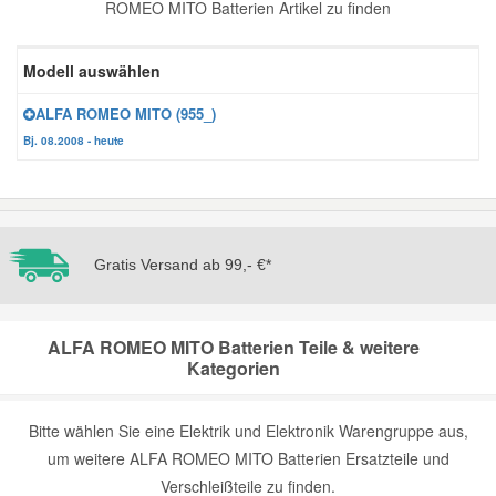
ROMEO MITO Batterien Artikel zu finden
Reparatur-Zubehör
Schlüsselgehäuse
Daewoo Ersatzteile
Scheibenreinigung
Modell auswählen
Karosserie Werkzeug
Werkstattbedarf
Daihatsu Ersatzteile
Zündanlage und Glühanlage
ALFA ROMEO MITO (955_)
Bj. 08.2008 - heute
Winter-Autozubehör
Dodge Ersatzteile
Honda Ersatzteile
Gratis Versand ab 99,- €*
Hyundai Ersatzteile
ALFA ROMEO MITO Batterien Teile & weitere
Jeep Ersatzteile
Kategorien
Kia Ersatzteile
Bitte wählen Sie eine Elektrik und Elektronik Warengruppe aus,
um weitere ALFA ROMEO MITO Batterien Ersatzteile und
Lancia Ersatzteile
Verschleißteile zu finden.