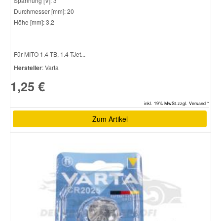
Spannung [V]: 3
Durchmesser [mm]: 20
Höhe [mm]: 3,2
Für MITO 1.4 TB, 1.4 TJet...
Hersteller
: Varta
1,25 €
inkl. 19% MwSt.zzgl. Versand *
Zum Artikel