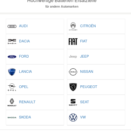
Hochwertige Batterien Ersatzteile
für andere Automarken
AUDI
CITROËN
DACIA
FIAT
FORD
JEEP
LANCIA
NISSAN
OPEL
PEUGEOT
RENAULT
SEAT
SKODA
VW