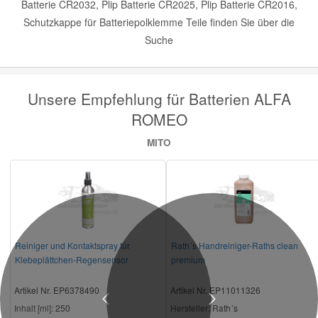
Batterie CR2032, Plip Batterie CR2025, Plip Batterie CR2016,
Schutzkappe für Batteriepolklemme Teile finden Sie über die
Suche
Unsere Empfehlung für Batterien ALFA
ROMEO
MITO
Reiniger und Kontaktspray für
Rath´s Handreiniger-Raths clean
Klebeplättchen-Regensensor
premium
Artikel Nr. EP6378490
Artikel Nr. EP11011326
Previous
Next
Inhalt [ml]:
250
Hersteller
: Rath´s