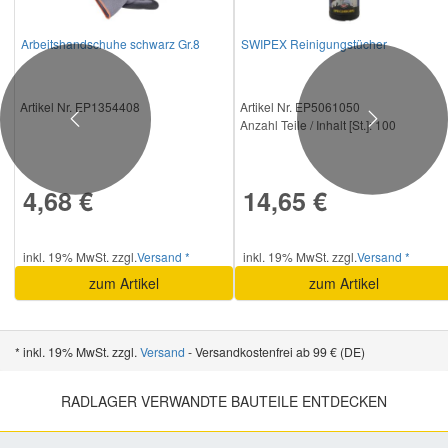
Arbeitshandschuhe schwarz Gr.8
SWIPEX Reinigungstücher
Artikel Nr. EP1354408
Artikel Nr. EP5061050
Anzahl Teile / Inhalt [St.]:
100
Previous
Next
4,68 €
14,65 €
inkl. 19% MwSt. zzgl.
Versand *
inkl. 19% MwSt. zzgl.
Versand *
zum Artikel
zum Artikel
* inkl. 19% MwSt. zzgl.
Versand
- Versandkostenfrei ab 99 € (DE)
RADLAGER VERWANDTE BAUTEILE ENTDECKEN