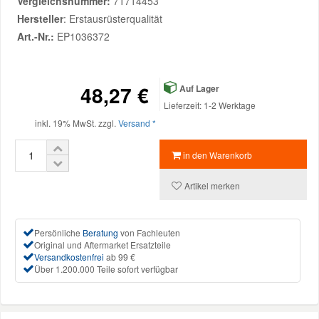
Vergleichsnummer:
71714453
Hersteller
: Erstausrüsterqualität
Mazda Ersatzteile
Art.-Nr.:
EP1036372
Mercedes Ersatzteile
48,27 €
Auf Lager
Lieferzeit: 1-2 Werktage
Mini Ersatzteile
inkl. 19% MwSt. zzgl.
Versand *
Mitsubishi Ersatzteile
in den Warenkorb
Artikel merken
Nissan Ersatzteile
Persönliche
Beratung
von Fachleuten
Porsche Ersatzteile
Original und Aftermarket Ersatzteile
Versandkostenfrei
ab 99 €
Über 1.200.000 Teile sofort verfügbar
Seat Ersatzteile
Skoda Ersatzteile