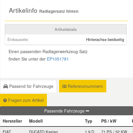
Artikelinfo
Radlagersatz hinten
Smart Ersatzteile
Artikeldetails
Suzuki Ersatzteile
Einbauseite:
Hinterachse beidseitig
Toyota Ersatzteile
Einen passenden Radlagerwerkzeug-Satz
finden Sie unter der
EP1051781
Vauxhall Ersatzteile
Volvo Ersatzteile
Passend für Fahrzeuge
Referenznummern
Fragen zum Artikel
Passende Fahrzeuge
Hersteller
Modell
Typ
PS / kW
FIAT
DUCATO Kasten
1.9 D
71 PS / 52 KW