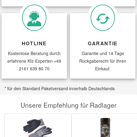
Fahrzeugkriterien:
Nutzlast [kg] -
1000/1400
FIAT
DUCATO Pritsche/Fahrgestell
1.9 TD
82 PS / 60 KW
Fahrzeugkriterien:
Nutzlast [kg] -
1000/1400
HOTLINE
GARANTIE
FIAT
DUCATO Pritsche/Fahrgestell
2.0
84 PS / 62 KW
Kostenlose Beratung durch
Garantie und 14 Tage
erfahrene Kfz-Experten
+49
Rückgaberecht für Ihren
Fahrzeugkriterien:
Nutzlast [kg] -
1000/1400
2161 639 80 70
Einkauf.
FIAT
DUCATO Pritsche/Fahrgestell
2.5 D
75 PS / 55 KW
Fahrzeugkriterien:
* für den Standard Paketversand innerhalb Deutschlands
Nutzlast [kg] -
1000/1400
Unsere Empfehlung für Radlager