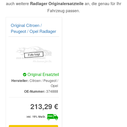
CITROËN
BERLINGO / BERLINGO FIRST Großraumlimousine
1.8
auch weitere
Radlager Originalersatzteile
an, die genau für Ihr
Fah
Fahrzeug passen.
Or
Fa
Original Citroen /
CITROËN
BERLINGO / BERLINGO FIRST Großraumlimousine
1.
Peugeot / Opel Radlager
Fah
Or
Fa
CITROËN
BERLINGO / BERLINGO FIRST Großraumlimousine
1.
Fah
Original Ersatzteil
Or
Fa
Hersteller:
Citroen / Peugeot /
Opel
CITROËN
BERLINGO / BERLINGO FIRST Großraumlimousine
1.
OE-Nummer:
374888
Fah
213,29 €
Or
Fa
inkl. 19% MwSt.
CITROËN
BERLINGO / BERLINGO FIRST Großraumlimousine
1.