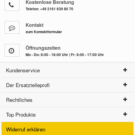
Kostenlose Beratung
Telefon:
+49 2161 639 80 70
CITROËN
BERLINGO / BERLINGO FIRST Kasten
1.
Fah
Kontakt
Or
zum Kontaktformular
Fa
CITROËN
BERLINGO / BERLINGO FIRST Kasten
1.
Öffnungszeiten
Fah
Mo - Do: 8:00 - 18:00 Uhr | Fr: 8:00 - 17:00 Uhr
Or
Fa
Kundenservice
CITROËN
BERLINGO / BERLINGO FIRST Kasten
2.
Der Ersatzteileprofi
Fah
Or
Fa
Rechtliches
CITROËN
BERLINGO / BERLINGO FIRST Kasten
2.
Top Produkte
Fah
Or
Fa
Widerruf erklären