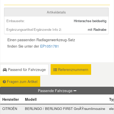
Mazda Ersatzteile
Artikeldetails
Einbauseite:
Hinterachse beidseitig
Mercedes Ersatzteile
Ergänzungsartikel/Ergänzende Info 2:
mit Radnabe
Einen passenden Radlagerwerkzeug-Satz
Mini Ersatzteile
finden Sie unter der
EP1051781
Mitsubishi Ersatzteile
Nissan Ersatzteile
Passend für Fahrzeuge
Referenznummern
Fragen zum Artikel
Porsche Ersatzteile
Passende Fahrzeuge
Seat Ersatzteile
Hersteller
Modell
Ty
CITROËN
BERLINGO / BERLINGO FIRST GroÃŸraumlimousine
ele
Skoda Ersatzteile