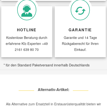
Or
Fa
CITROËN
BERLINGO / BERLINGO FIRST Großraumlimousine
1.
Fah
Or
HOTLINE
GARANTIE
Fa
Kostenlose Beratung durch
Garantie und 14 Tage
CITROËN
BERLINGO / BERLINGO FIRST Großraumlimousine
1.
erfahrene Kfz-Experten
+49
Rückgaberecht für Ihren
Fah
2161 639 80 70
Einkauf.
Fa
CITROËN
BERLINGO / BERLINGO FIRST Großraumlimousine
1.
* für den Standard Paketversand innerhalb Deutschlands
Fah
Fa
CITROËN
BERLINGO / BERLINGO FIRST Großraumlimousine
1.
Alternativ-Artikel:
Fah
Or
Fa
Als Alternative zum Ersatzteil in Erstausrüsterqualität bieten wir