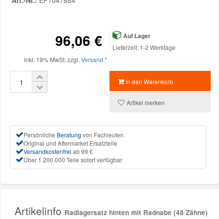
Art.-Nr.:
EP1047884
Reparatur-Zubehör
Schlüsselgehäuse
Daewoo Ersatzteile
Scheibenreinigung
96,06 €
Auf Lager
Karosserie Werkzeug
Werkstattbedarf
Daihatsu Ersatzteile
Zündanlage und Glühanlage
Lieferzeit: 1-2 Werktage
inkl. 19% MwSt. zzgl.
Versand *
Winter-Autozubehör
Dodge Ersatzteile
in den Warenkorb
Honda Ersatzteile
Artikel merken
Hyundai Ersatzteile
Persönliche
Beratung
von Fachleuten
Original und Aftermarket Ersatzteile
Versandkostenfrei
ab 99 €
Jeep Ersatzteile
Über 1.200.000 Teile sofort verfügbar
Kia Ersatzteile
Artikelinfo
Lancia Ersatzteile
Radlagersatz hinten mit Radnabe (48 Zähne)