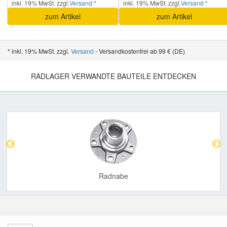
Or
inkl. 19% MwSt. zzgl.
Versand *
inkl. 19% MwSt. zzgl.
Versand *
Fa
zum Artikel
zum Artikel
CITROËN
BERLINGO / BERLINGO FIRST Kasten
1.4
Fah
* inkl. 19% MwSt. zzgl.
Versand
- Versandkostenfrei ab 99 € (DE)
Or
Fa
RADLAGER VERWANDTE BAUTEILE ENTDECKEN
CITROËN
BERLINGO / BERLINGO FIRST Kasten
1.
Fah
Or
Previous
Nex
Fa
CITROËN
BERLINGO / BERLINGO FIRST Kasten
1.
Fah
Or
Fa
Radnabe
CITROËN
BERLINGO / BERLINGO FIRST Kasten
1.
Fah
Or
Fa