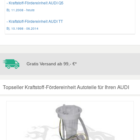
› Kraftstoff-Fördereinheit AUDI Q5
Bj. 11.2008 - heute
Mazda Ersatzteile
› Kraftstoff-Fördereinheit AUDI TT
Bj. 10.1998 - 06.2014
Mercedes Ersatzteile
Mini Ersatzteile
Gratis Versand ab 99,- €*
Mitsubishi Ersatzteile
Nissan Ersatzteile
Topseller Kraftstoff-Fördereinheit Autoteile für Ihren AUDI
Porsche Ersatzteile
Seat Ersatzteile
Skoda Ersatzteile