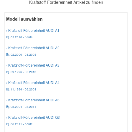
Kraftstoff-Fördereinheit Artikel zu finden
Reparatur-Zubehör
Schlüsselgehäuse
Daewoo Ersatzteile
Scheibenreinigung
Modell auswählen
Karosserie Werkzeug
Werkstattbedarf
Daihatsu Ersatzteile
Zündanlage und Glühanlage
› Kraftstoff-Fördereinheit AUDI A1
Bj. 05.2010 - heute
Winter-Autozubehör
Dodge Ersatzteile
› Kraftstoff-Fördereinheit AUDI A2
Bj. 02.2000 - 08.2005
Honda Ersatzteile
› Kraftstoff-Fördereinheit AUDI A3
Bj. 09.1996 - 05.2013
Hyundai Ersatzteile
› Kraftstoff-Fördereinheit AUDI A4
Bj. 11.1994 - 06.2008
Jeep Ersatzteile
› Kraftstoff-Fördereinheit AUDI A6
Bj. 05.2004 - 08.2011
Kia Ersatzteile
› Kraftstoff-Fördereinheit AUDI Q3
Bj. 06.2011 - heute
Lancia Ersatzteile