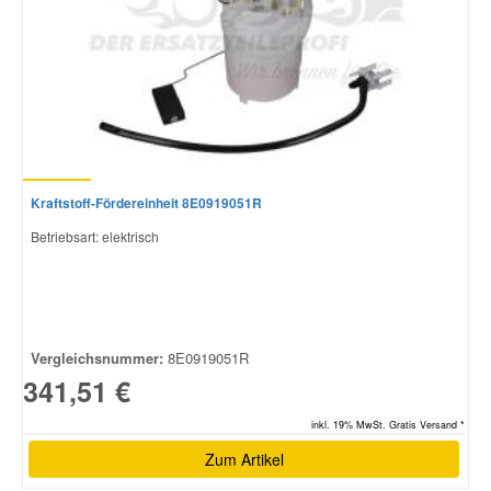
Smart Ersatzteile
Suzuki Ersatzteile
Toyota Ersatzteile
Kraftstoff-Fördereinheit 8E0919051R
Betriebsart: elektrisch
Vauxhall Ersatzteile
Volvo Ersatzteile
Vergleichsnummer:
8E0919051R
341,51 €
inkl. 19% MwSt. Gratis Versand *
Zum Artikel