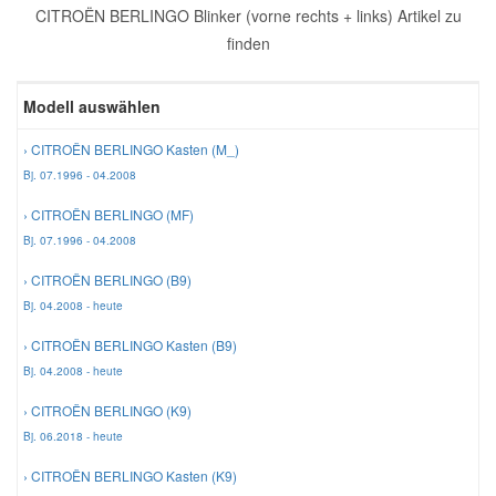
CITROËN BERLINGO Blinker (vorne rechts + links) Artikel zu
Reparatur-Zubehör
Schlüsselgehäuse
Daewoo Ersatzteile
finden
Scheibenreinigung
Karosserie Werkzeug
Werkstattbedarf
Daihatsu Ersatzteile
Modell auswählen
Zündanlage und Glühanlage
› CITROËN BERLINGO Kasten (M_)
Winter-Autozubehör
Dodge Ersatzteile
Bj. 07.1996 - 04.2008
› CITROËN BERLINGO (MF)
Honda Ersatzteile
Bj. 07.1996 - 04.2008
› CITROËN BERLINGO (B9)
Hyundai Ersatzteile
Bj. 04.2008 - heute
› CITROËN BERLINGO Kasten (B9)
Jeep Ersatzteile
Bj. 04.2008 - heute
› CITROËN BERLINGO (K9)
Kia Ersatzteile
Bj. 06.2018 - heute
› CITROËN BERLINGO Kasten (K9)
Lancia Ersatzteile