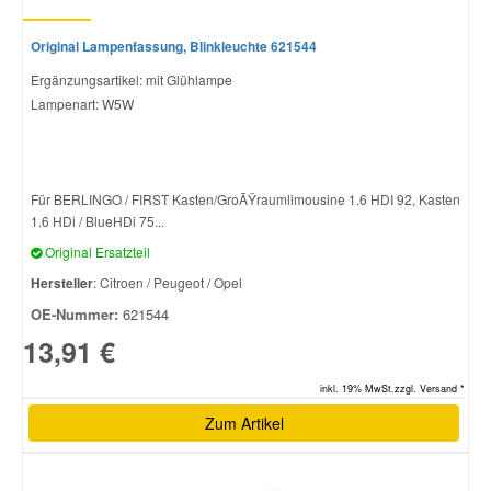
Original Lampenfassung, Blinkleuchte 621544
Ergänzungsartikel: mit Glühlampe
Lampenart: W5W
Für BERLINGO / FIRST Kasten/GroÃŸraumlimousine 1.6 HDI 92, Kasten
1.6 HDi / BlueHDi 75...
Original Ersatzteil
Hersteller
: Citroen / Peugeot / Opel
OE-Nummer:
621544
13,91 €
inkl. 19% MwSt.zzgl. Versand *
Zum Artikel