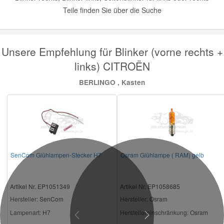
Teile finden Sie über die Suche
Unsere Empfehlung für Blinker (vorne rechts +
links) CITROËN
BERLINGO , Kasten
SenCom Glühlampen-Stecker H7
Osram Glühlampe ( RAM) gelb
Artikel Nr. EP1051349
Artikel Nr. EP1058685
Hersteller
: SenCom
Hersteller
: Osram
Lampenart:
H7
Herstellereinschränkung:
Osram
Previous
Next