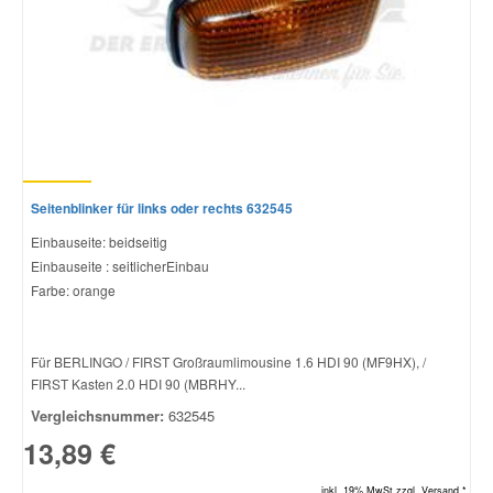
Seitenblinker für links oder rechts 632545
Einbauseite: beidseitig
Einbauseite : seitlicherEinbau
Farbe: orange
Für BERLINGO / FIRST Großraumlimousine 1.6 HDI 90 (MF9HX), /
FIRST Kasten 2.0 HDI 90 (MBRHY...
Vergleichsnummer:
632545
13,89 €
inkl. 19% MwSt.zzgl. Versand *