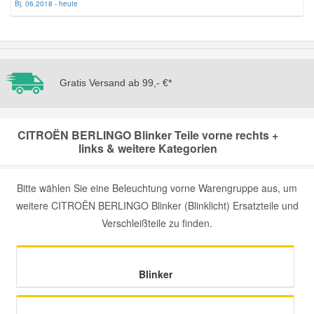
Bj. 06.2018 - heute
Mazda Ersatzteile
Mercedes Ersatzteile
Gratis Versand ab 99,- €*
Mini Ersatzteile
CITROËN BERLINGO Blinker Teile vorne rechts +
links & weitere Kategorien
Mitsubishi Ersatzteile
Bitte wählen Sie eine Beleuchtung vorne Warengruppe aus, um
Nissan Ersatzteile
weitere CITROËN BERLINGO Blinker (Blinklicht) Ersatzteile und
Verschleißteile zu finden.
Porsche Ersatzteile
Seat Ersatzteile
Blinker
Skoda Ersatzteile