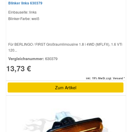
Blinker links 630379
Einbauseite: links
Blinker-Farbe: weiß
Für BERLINGO / FIRST Großraumlimousine 1.8 i 4WD (MFLFX), 1.6 VTi
120...
Vergleichsnummer:
630379
13,73 €
inkl. 19% MwSt.zzgl. Versand *
Zum Artikel