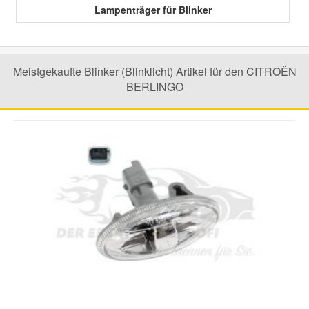
Lampenträger für Blinker
Smart Ersatzteile
Meistgekaufte Blinker (Blinklicht) Artikel für den CITROËN
Suzuki Ersatzteile
BERLINGO
Toyota Ersatzteile
Vauxhall Ersatzteile
Volvo Ersatzteile