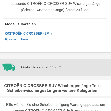
passende CITROËN C-CROSSER SUV Wischergestänge
Reparatur-Zubehör
Schlüsselgehäuse
Daewoo Ersatzteile
(Scheibenwischergestänge) Artikel zu finden
Scheibenreinigung
Karosserie Werkzeug
Werkstattbedarf
Daihatsu Ersatzteile
Modell auswählen
Zündanlage und Glühanlage
CITROËN C-CROSSER (EP_)
Winter-Autozubehör
Dodge Ersatzteile
Bj. 02.2007 - heute
Honda Ersatzteile
Hyundai Ersatzteile
Gratis Versand ab 99,- €*
Jeep Ersatzteile
CITROËN C-CROSSER SUV Wischergestänge Teile
Scheibenwischergestänge & weitere Kategorien
Kia Ersatzteile
Bitte wählen Sie eine Scheibenreinigung Warengruppe aus, um
Lancia Ersatzteile
weitere CITROËN C-CROSSER SUV Wischergestänge