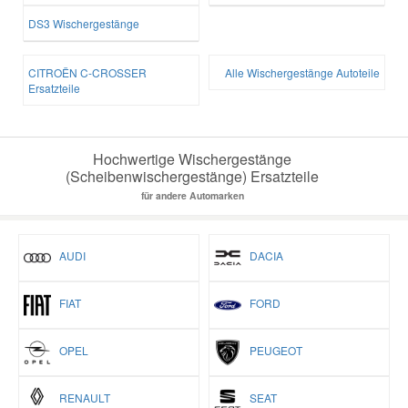
DS3 Wischergestänge
CITROËN C-CROSSER
Alle Wischergestänge Autoteile
Ersatzteile
Hochwertige Wischergestänge
(Scheibenwischergestänge) Ersatzteile
für andere Automarken
AUDI
DACIA
FIAT
FORD
OPEL
PEUGEOT
RENAULT
SEAT