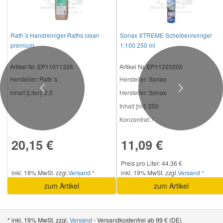
Rath´s Handreiniger-Raths clean
Sonax XTREME Scheibenreiniger
premium
1:100 250 ml
Artikel Nr. EP11011326
Artikel Nr. EP11220205
Hersteller
: Rath´s
Hersteller
: Sonax
Previous
Next
Inhalt [Liter]:
2,5
Hersteller:
Sonax
Inhalt [ml]:
250
Konzentrat:
/
20,15 €
11,09 €
Preis pro Liter: 44,36 €
inkl. 19% MwSt. zzgl.
Versand *
inkl. 19% MwSt. zzgl.
Versand *
zum Artikel
zum Artikel
* inkl. 19% MwSt. zzgl.
Versand
- Versandkostenfrei ab 99 € (DE)