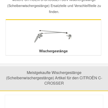
(Scheibenwischergestänge) Ersatzteile und Verschleißteile zu
Mazda Ersatzteile
finden.
Mercedes Ersatzteile
Mini Ersatzteile
Wischergestänge
Mitsubishi Ersatzteile
Nissan Ersatzteile
Meistgekaufte Wischergestänge
(Scheibenwischergestänge) Artikel für den CITROËN C-
Porsche Ersatzteile
CROSSER
Seat Ersatzteile
Skoda Ersatzteile