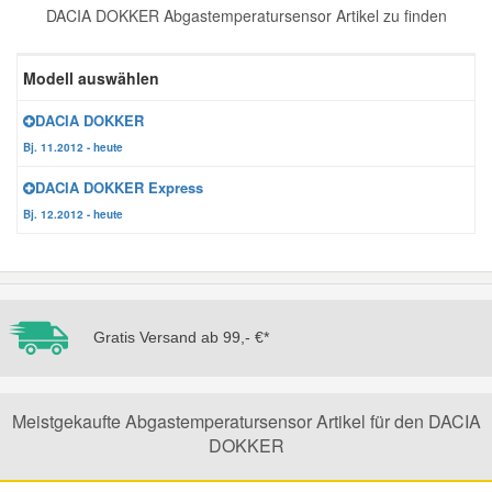
DACIA DOKKER Abgastemperatursensor Artikel zu finden
Reparatur-Zubehör
Schlüsselgehäuse
Daewoo Ersatzteile
Scheibenreinigung
Modell auswählen
Karosserie Werkzeug
Werkstattbedarf
Daihatsu Ersatzteile
Zündanlage und Glühanlage
DACIA DOKKER
Bj. 11.2012 - heute
Winter-Autozubehör
Dodge Ersatzteile
DACIA DOKKER Express
Bj. 12.2012 - heute
Honda Ersatzteile
Hyundai Ersatzteile
Gratis Versand ab 99,- €*
Jeep Ersatzteile
Kia Ersatzteile
Meistgekaufte Abgastemperatursensor Artikel für den DACIA
DOKKER
Lancia Ersatzteile