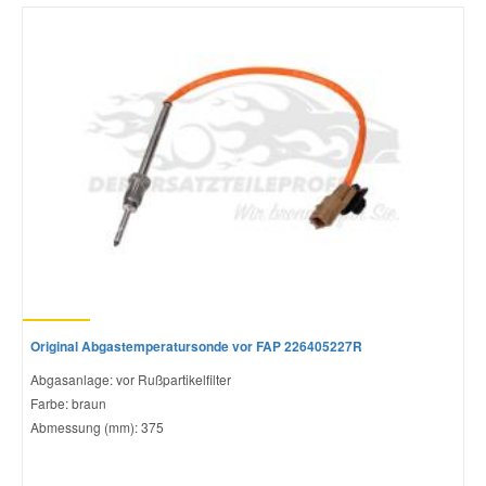
Mazda Ersatzteile
Mercedes Ersatzteile
Mini Ersatzteile
Mitsubishi Ersatzteile
Nissan Ersatzteile
Original Abgastemperatursonde vor FAP 226405227R
Porsche Ersatzteile
Abgasanlage: vor Rußpartikelfilter
Farbe: braun
Seat Ersatzteile
Abmessung (mm): 375
Skoda Ersatzteile