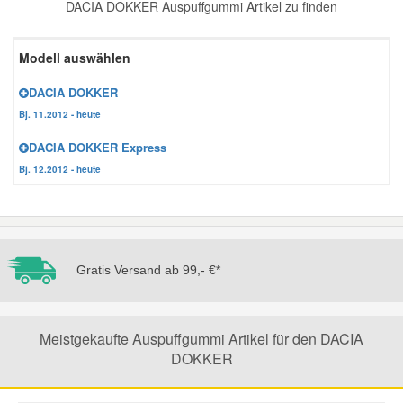
DACIA DOKKER Auspuffgummi Artikel zu finden
Reparatur-Zubehör
Schlüsselgehäuse
Daewoo Ersatzteile
Scheibenreinigung
Modell auswählen
Karosserie Werkzeug
Werkstattbedarf
Daihatsu Ersatzteile
Zündanlage und Glühanlage
DACIA DOKKER
Bj. 11.2012 - heute
Winter-Autozubehör
Dodge Ersatzteile
DACIA DOKKER Express
Bj. 12.2012 - heute
Honda Ersatzteile
Hyundai Ersatzteile
Gratis Versand ab 99,- €*
Jeep Ersatzteile
Meistgekaufte Auspuffgummi Artikel für den DACIA
Kia Ersatzteile
DOKKER
Lancia Ersatzteile