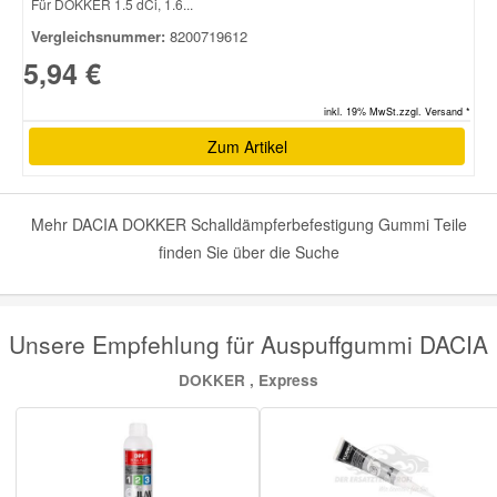
Für DOKKER 1.5 dCi, 1.6...
Vergleichsnummer:
8200719612
Smart Ersatzteile
5,94 €
inkl. 19% MwSt.zzgl. Versand *
Suzuki Ersatzteile
Zum Artikel
Toyota Ersatzteile
Mehr DACIA DOKKER Schalldämpferbefestigung Gummi Teile
Vauxhall Ersatzteile
finden Sie über die Suche
Volvo Ersatzteile
Unsere Empfehlung für Auspuffgummi DACIA
DOKKER , Express