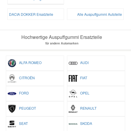
DACIA DOKKER Ersatzteile
Alle Auspuffgummi Autoteile
Hochwertige Auspuffgummi Ersatzteile
für andere Automarken
ALFA ROMEO
AUDI
CITROËN
FIAT
FORD
OPEL
PEUGEOT
RENAULT
SEAT
SKODA