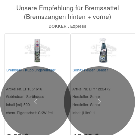
Unsere Empfehlung für Bremssattel
(Bremszangen hinten + vorne)
DOKKER , Express
Bremsen- / Kupplungsreiniger
Sonax Felgen Beast 1 l
Artikel Nr. EP1051616
Artikel Nr. EP11222472
Gebindeart:
Sprühdose
Hersteller
: Sonax
Previous
Next
Inhalt [ml]:
500
Hersteller:
Sonax
chem. Eigenschaft:
CKW-frei
Inhalt [Liter]:
1