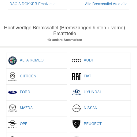
DACIA DOKKER Ersatzteile
Alle Bremssattel Autoteile
Hochwertige Bremssattel (Bremszangen hinten + vorne)
Ersatzteile
für andere Automarken
ALFA ROMEO
AUDI
CITROËN
FIAT
FORD
HYUNDAI
MAZDA
NISSAN
OPEL
PEUGEOT