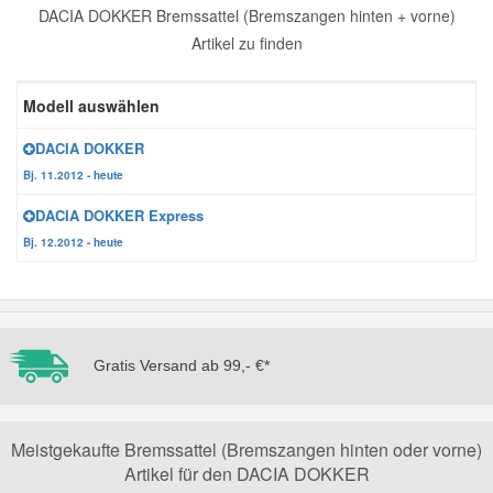
DACIA DOKKER Bremssattel (Bremszangen hinten + vorne)
Reparatur-Zubehör
Schlüsselgehäuse
Daewoo Ersatzteile
Artikel zu finden
Scheibenreinigung
Karosserie Werkzeug
Werkstattbedarf
Daihatsu Ersatzteile
Modell auswählen
Zündanlage und Glühanlage
DACIA DOKKER
Winter-Autozubehör
Dodge Ersatzteile
Bj. 11.2012 - heute
DACIA DOKKER Express
Honda Ersatzteile
Bj. 12.2012 - heute
Hyundai Ersatzteile
Jeep Ersatzteile
Gratis Versand ab 99,- €*
Kia Ersatzteile
Meistgekaufte Bremssattel (Bremszangen hinten oder vorne)
Artikel für den DACIA DOKKER
Lancia Ersatzteile