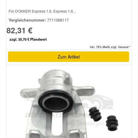
Für DOKKER Express 1.6, Express 1.6...
Smart Ersatzteile
Vergleichsnummer:
7711368117
82,31 €
Suzuki Ersatzteile
zzgl. 35,70 € Pfandwert
inkl. 19% MwSt.zzgl. Versand *
Toyota Ersatzteile
Zum Artikel
Vauxhall Ersatzteile
Volvo Ersatzteile