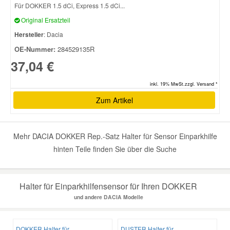
Für DOKKER 1.5 dCi, Express 1.5 dCi...
Original Ersatzteil
Smart Ersatzteile
Hersteller
: Dacia
OE-Nummer:
284529135R
Suzuki Ersatzteile
37,04 €
Toyota Ersatzteile
inkl. 19% MwSt.zzgl. Versand *
Zum Artikel
Vauxhall Ersatzteile
Mehr DACIA DOKKER Rep.-Satz Halter für Sensor Einparkhilfe
Volvo Ersatzteile
hinten Teile finden Sie über die Suche
Halter für Einparkhilfensensor für Ihren DOKKER
und andere DACIA Modelle
DOKKER Halter für
DUSTER Halter für