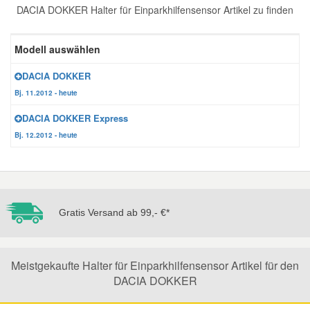
DACIA DOKKER Halter für Einparkhilfensensor Artikel zu finden
Reparatur-Zubehör
Schlüsselgehäuse
Daewoo Ersatzteile
Scheibenreinigung
Modell auswählen
Karosserie Werkzeug
Werkstattbedarf
Daihatsu Ersatzteile
Zündanlage und Glühanlage
DACIA DOKKER
Bj. 11.2012 - heute
Winter-Autozubehör
Dodge Ersatzteile
DACIA DOKKER Express
Bj. 12.2012 - heute
Honda Ersatzteile
Hyundai Ersatzteile
Gratis Versand ab 99,- €*
Jeep Ersatzteile
Kia Ersatzteile
Meistgekaufte Halter für Einparkhilfensensor Artikel für den
DACIA DOKKER
Lancia Ersatzteile