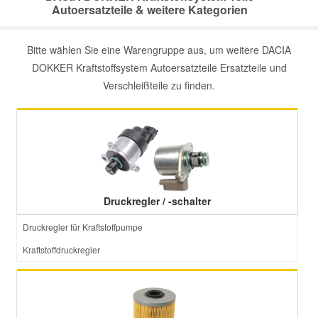
Autoersatzteile & weitere Kategorien
Mazda Ersatzteile
Bitte wählen Sie eine Warengruppe aus, um weitere DACIA
DOKKER Kraftstoffsystem Autoersatzteile Ersatzteile und
Mercedes Ersatzteile
Verschleißteile zu finden.
Mini Ersatzteile
Mitsubishi Ersatzteile
Nissan Ersatzteile
Druckregler / -schalter
Druckregler für Kraftstoffpumpe
Porsche Ersatzteile
Kraftstoffdruckregler
Seat Ersatzteile
Skoda Ersatzteile