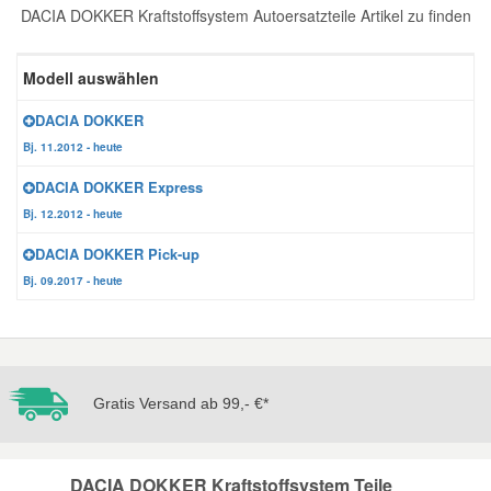
DACIA DOKKER Kraftstoffsystem Autoersatzteile Artikel zu finden
Reparatur-Zubehör
Schlüsselgehäuse
Daewoo Ersatzteile
Scheibenreinigung
Modell auswählen
Karosserie Werkzeug
Werkstattbedarf
Daihatsu Ersatzteile
Zündanlage und Glühanlage
DACIA DOKKER
Bj. 11.2012 - heute
Winter-Autozubehör
Dodge Ersatzteile
DACIA DOKKER Express
Bj. 12.2012 - heute
Honda Ersatzteile
DACIA DOKKER Pick-up
Bj. 09.2017 - heute
Hyundai Ersatzteile
Jeep Ersatzteile
Gratis Versand ab 99,- €*
Kia Ersatzteile
Lancia Ersatzteile
DACIA DOKKER Kraftstoffsystem Teile