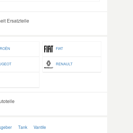
it Ersatzteile
ROËN
FIAT
GEOT
RENAULT
utoteile
geber
Tank
Vantile