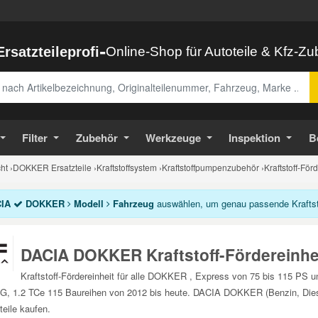
-
Ersatzteileprofi
Online-Shop für Autoteile & Kfz-Z
abe
Filter
Zubehör
Werkzeuge
Inspektion
B
ht
›
DOKKER Ersatzteile
›
Kraftstoffsystem
›
Kraftstoffpumpenzubehör
›
Kraftstoff-Fö
IA
DOKKER
Modell
Fahrzeug
auswählen, um genau passende Kraftstof
DACIA DOKKER Kraftstoff-Fördereinhe
Kraftstoff-Fördereinheit für alle DOKKER , Express von 75 bis 115 PS u
G, 1.2 TCe 115 Baureihen von 2012 bis heute. DACIA DOKKER (Benzin, Diesel
teile kaufen.