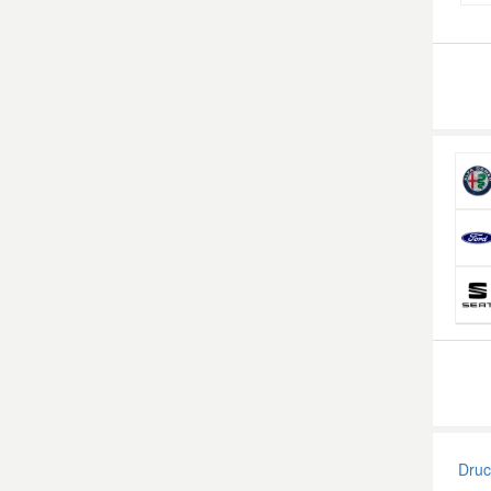
Smart Ersatzteile
Suzuki Ersatzteile
Toyota Ersatzteile
Vauxhall Ersatzteile
Volvo Ersatzteile
Druck