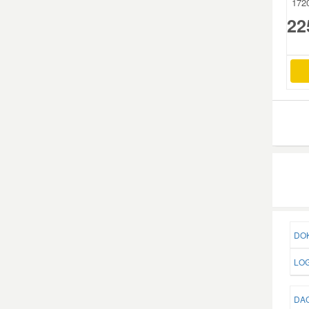
172
22
Mazda Ersatzteile
Mercedes Ersatzteile
Mini Ersatzteile
Mitsubishi Ersatzteile
Nissan Ersatzteile
Porsche Ersatzteile
DOK
LOG
Seat Ersatzteile
DAC
Skoda Ersatzteile