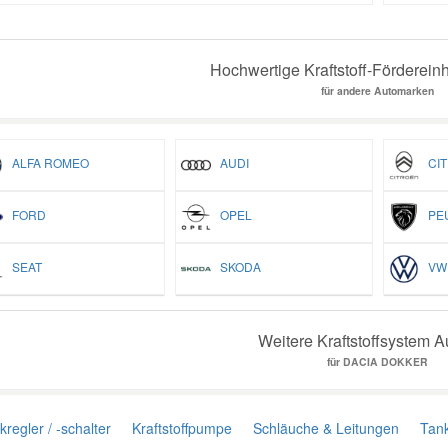
Hochwertige Kraftstoff-Fördereinhe
für andere Automarken
ALFA ROMEO
AUDI
CIT
FORD
OPEL
PEU
SEAT
SKODA
VW
Weitere Kraftstoffsystem A
für DACIA DOKKER
regler / -schalter
Kraftstoffpumpe
Schläuche & Leitungen
Tank