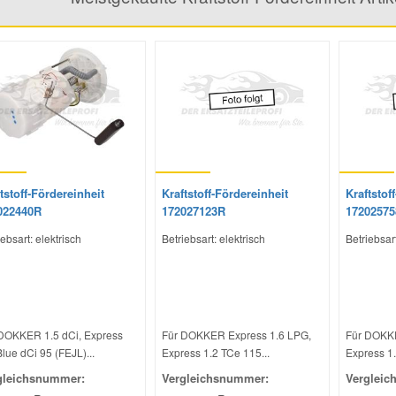
tstoff-Fördereinheit
Kraftstoff-Fördereinheit
Kraftstof
022440R
172027123R
1720257
ebsart: elektrisch
Betriebsart: elektrisch
Betriebsart
DOKKER 1.5 dCi, Express
Für DOKKER Express 1.6 LPG,
Für DOKKE
Blue dCi 95 (FEJL)...
Express 1.2 TCe 115...
Express 1.
gleichsnummer:
Vergleichsnummer:
Vergleic