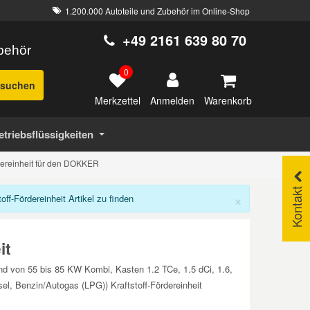
1.200.000 Autoteile und Zubehör im Online-Shop
+49 2161 639 80 70
ubehör
0
suchen
Merkzettel
Warenkorb
Anmelden
etriebsflüssigkeiten
rdereinheit für den DOKKER
Kontakt
×
f-Fördereinheit Artikel zu finden
it
nd von 55 bis 85 KW Kombi, Kasten 1.2 TCe, 1.5 dCi, 1.6,
, Benzin/Autogas (LPG)) Kraftstoff-Fördereinheit