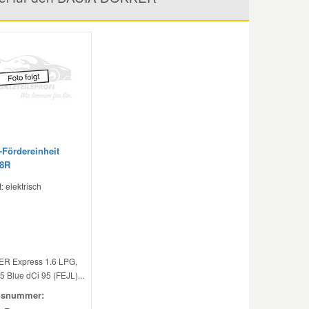
f-Fördereinheit
58R
: elektrisch
R Express 1.6 LPG,
5 Blue dCi 95 (FEJL)...
hsnummer: