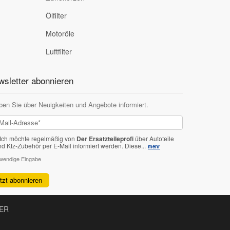
Ölfilter
Motoröle
Luftfilter
sletter abonnieren
ben Sie über Neuigkeiten und Angebote informiert.
Ich möchte regelmäßig von
Der Ersatzteileprofi
über Autoteile
nd Kfz-Zubehör per E-Mail informiert werden.
Diese...
mehr
twendige Eingabe
etzt abonnieren
KER