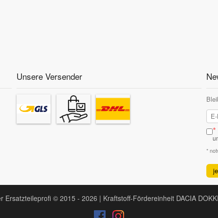
Unsere Versender
New
Blei
*
u
* no
j
r Ersatzteileprofi © 2015 - 2026 | Kraftstoff-Fördereinheit DACIA DOK