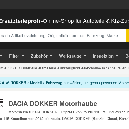
-
Ersatzteileprofi
Online-Shop für Autoteile & Kfz-Z
abe
Filter
Zubehör
Werkzeuge
Inspektion
B
ht
›
DOKKER Ersatzteile
›
Karosserie
›
Fahrzeugfront
›
Motorhaube mit Anbauteilen
›
IA
DOKKER
Modell
Fahrzeug
auswählen, um genau passende Motorha
DACIA DOKKER Motorhaube
Motorhaube für alle DOKKER , Express von 75 bis 116 PS und von 55 b
e 115 Baureihen von 2012 bis heute. DACIA DOKKER (Benzin, Diesel, Benzin