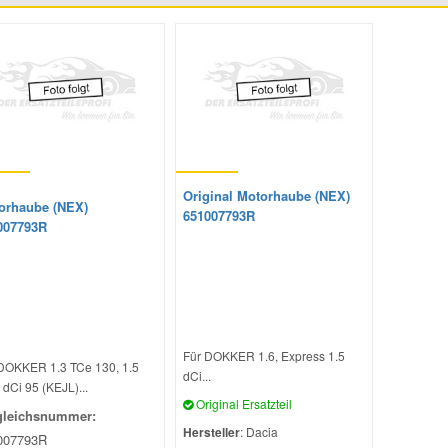
Original Motorhaube (NEX)
orhaube (NEX)
651007793R
007793R
Für DOKKER 1.6, Express 1.5
DOKKER 1.3 TCe 130, 1.5
dCi...
 dCi 95 (KEJL)...
Original Ersatzteil
gleichsnummer:
Hersteller
: Dacia
007793R