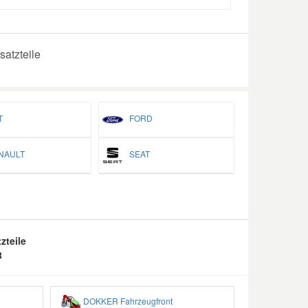
atzteile
T
FORD
AULT
SEAT
zteile
R
DOKKER Fahrzeugfront