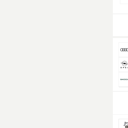
Smart Ersatzteile
Suzuki Ersatzteile
Toyota Ersatzteile
Vauxhall Ersatzteile
Volvo Ersatzteile