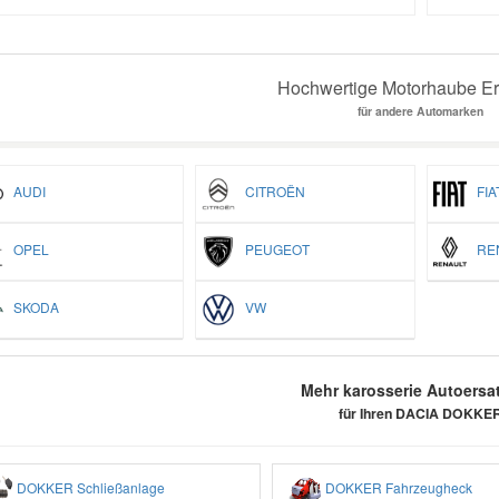
Hochwertige Motorhaube Ers
für andere Automarken
AUDI
CITROËN
FIA
OPEL
PEUGEOT
REN
SKODA
VW
Mehr karosserie Autoersat
für Ihren DACIA DOKKE
DOKKER Schließanlage
DOKKER Fahrzeugheck