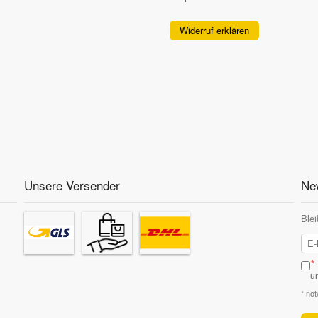
Widerruf erklären
Unsere Versender
New
Blei
*
u
* no