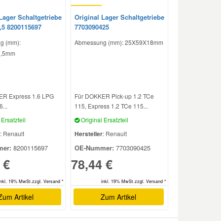
Lager Schaltgetriebe
Original Lager Schaltgetriebe
,5 8200115697
7703090425
g (mm):
Abmessung (mm): 25X59X18mm
7,5mm
ER Express 1.6 LPG
Für DOKKER Pick-up 1.2 TCe
...
115, Express 1.2 TCe 115...
Ersatzteil
Original Ersatzteil
: Renault
Hersteller
: Renault
er:
8200115697
OE-Nummer:
7703090425
 €
78,44 €
inkl. 19% MwSt.zzgl. Versand *
inkl. 19% MwSt.zzgl. Versand *
Zum Artikel
Zum Artikel