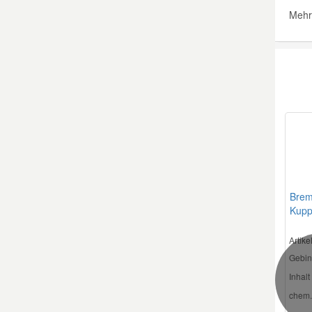
Mehr 
Smart Ersatzteile
Suzuki Ersatzteile
Toyota Ersatzteile
Vauxhall Ersatzteile
Volvo Ersatzteile
Brem
Kupp
Artik
Gebin
Inhalt 
chem.