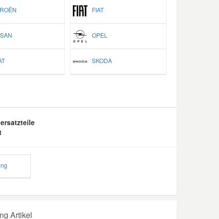
ROËN
FIAT
SAN
OPEL
T
SKODA
ersatzteile
R
ung
g Artikel