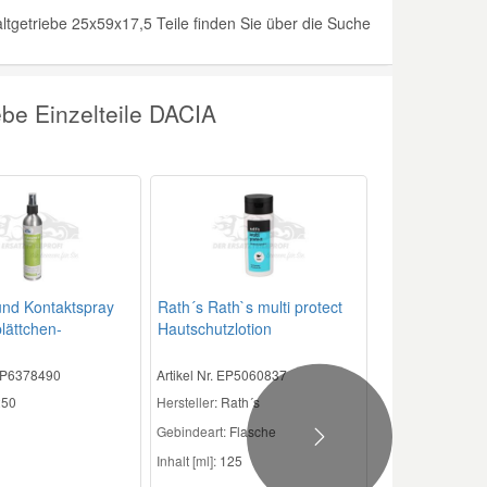
tgetriebe 25x59x17,5 Teile finden Sie über die Suche
be Einzelteile DACIA
und Kontaktspray
Rath´s Rath`s multi protect
lättchen-
Hautschutzlotion
sor
 EP6378490
Artikel Nr. EP5060837
50
Hersteller
: Rath´s
Gebindeart:
Flasche
Next
Inhalt [ml]:
125