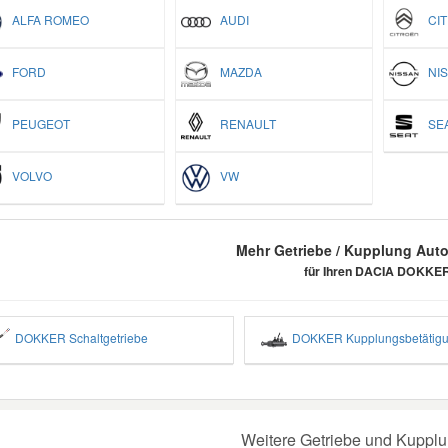
ALFA ROMEO
AUDI
CIT
FORD
MAZDA
NIS
PEUGEOT
RENAULT
SEA
VOLVO
VW
Mehr Getriebe / Kupplung Auto
für Ihren DACIA DOKKE
DOKKER Schaltgetriebe
DOKKER Kupplungsbetätig
Weitere Getriebe und Kupplun