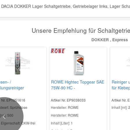
DACIA DOKKER Lager Schaltgetriebe, Getriebelager links, Lager Schal
Unsere Empfehlung für Schaltgetrie
DOKKER , Express
sen- /
ROWE Hightec Topgear SAE
Reiniger 
lungsreiniger
75W-90 HC -
für Klebep
Schaltgetriebeöl
Regensen
el Nr. EP1051616
Artikel Nr. EP9038033
Artikel Nr.
deart:
Sprühdose
Hersteller
: ROWE
Inhalt [ml]:
2
[ml]:
500
Hersteller:
ROWE
Previous
 Eigenschaft:
CKW-frei
Inhalt [Liter]:
1