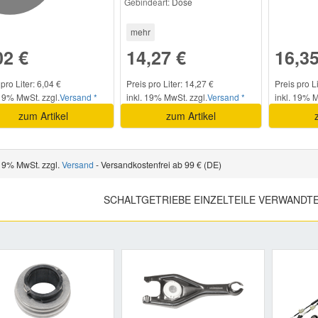
Gebindeart:
Dose
mehr
02 €
14,27 €
16,35
pro Liter: 6,04 €
Preis pro Liter: 14,27 €
Preis pro L
 19% MwSt. zzgl.
Versand *
inkl. 19% MwSt. zzgl.
Versand *
inkl. 19% M
zum Artikel
zum Artikel
 19% MwSt. zzgl.
Versand
- Versandkostenfrei ab 99 € (DE)
SCHALTGETRIEBE EINZELTEILE VERWANDT
Previous