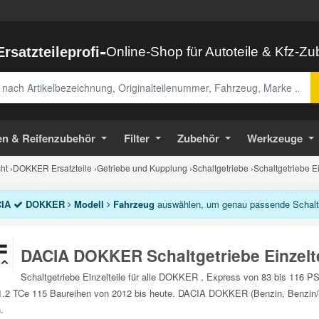
-
Ersatzteileprofi
Online-Shop für Autoteile & Kfz-Z
abe
en & Reifenzubehör
Filter
Zubehör
Werkzeuge
ht
›
DOKKER Ersatzteile
›
Getriebe und Kupplung
›
Schaltgetriebe
›
Schaltgetriebe E
IA
DOKKER
Modell
Fahrzeug
auswählen, um genau passende Schaltget
DACIA DOKKER Schaltgetriebe Einzelte
Schaltgetriebe Einzelteile für alle DOKKER , Express von 83 bis 116 P
.2 TCe 115 Baureihen von 2012 bis heute. DACIA DOKKER (Benzin, Benzin/Aut
.