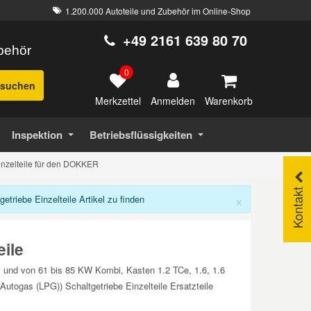
1.200.000 Autoteile und Zubehör im Online-Shop
+49 2161 639 80 70
ubehör
0
suchen
Merkzettel
Warenkorb
Anmelden
Inspektion
Betriebsflüssigkeiten
inzelteile für den DOKKER
Kontakt
×
riebe Einzelteile Artikel zu finden
ile
S und von 61 bis 85 KW Kombi, Kasten 1.2 TCe, 1.6, 1.6
ogas (LPG)) Schaltgetriebe Einzelteile Ersatzteile