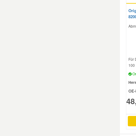
Orig
Mazda Ersatzteile
820
Abm
Mercedes Ersatzteile
Mini Ersatzteile
Für 
Mitsubishi Ersatzteile
100 
Or
Nissan Ersatzteile
Hers
OE-
48
Porsche Ersatzteile
Seat Ersatzteile
Skoda Ersatzteile