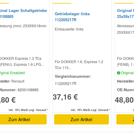
inal Lager Schaltgetriebe
Original 
Getriebelager links
0108885
25x59x17
112205217R
essung (mm): 25X59X18mm
Abmessun
Einbauseite: links
25X59X1
DOKKER Express 1.3 TCe
Für DOKK
Für DOKKER 1.6, Express 1.2
(FENU), Express 1.6 LPG...
(FENB), 1.6
TCe 115...
iginal Ersatzteil
Original 
Vergleichsnummer:
teller
: Renault
Hersteller
112205217R
Nummer:
8200108885
OE-Numm
37,16 €
,80 €
48,80
inkl. 19% MwSt.zzgl. Versand *
inkl. 19% MwSt.zzgl. Versand *
Zum Artikel
Zum Artikel