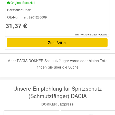
Original Ersatzteil
Hersteller
: Dacia
Smart Ersatzteile
OE-Nummer:
8201235609
31,37 €
Suzuki Ersatzteile
inkl. 19% MwSt.zzgl. Versand *
Zum Artikel
Toyota Ersatzteile
Vauxhall Ersatzteile
Mehr DACIA DOKKER Schmutzfänger vorne oder hinten Teile
finden Sie über die Suche
Volvo Ersatzteile
Unsere Empfehlung für Spritzschutz
(Schmutzfänger) DACIA
DOKKER , Express