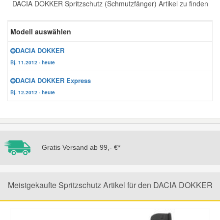
DACIA DOKKER Spritzschutz (Schmutzfänger) Artikel zu finden
Reparatur-Zubehör
Schlüsselgehäuse
Daewoo Ersatzteile
Scheibenreinigung
Modell auswählen
Karosserie Werkzeug
Werkstattbedarf
Daihatsu Ersatzteile
Zündanlage und Glühanlage
DACIA DOKKER
Bj. 11.2012 - heute
Winter-Autozubehör
Dodge Ersatzteile
DACIA DOKKER Express
Bj. 12.2012 - heute
Honda Ersatzteile
Hyundai Ersatzteile
Gratis Versand ab 99,- €*
Jeep Ersatzteile
Meistgekaufte Spritzschutz Artikel für den DACIA DOKKER
Kia Ersatzteile
Lancia Ersatzteile