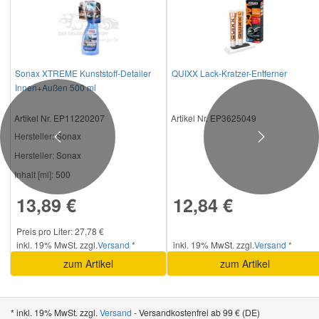
Sonax XTREME Kunststoff-Detailer
QUIXX Lack-Kratzer-Entferner
Innen+Außen 500 ml
Artikel Nr. EP11220207
Artikel Nr. EP3625049
Hersteller
: Sonax
Previous
Next
Hersteller:
Sonax
Inhalt [ml]:
500
13,89 €
12,84 €
Preis pro Liter: 27,78 €
inkl. 19% MwSt. zzgl.
Versand *
inkl. 19% MwSt. zzgl.
Versand *
zum Artikel
zum Artikel
* inkl. 19% MwSt. zzgl.
Versand
- Versandkostenfrei ab 99 € (DE)