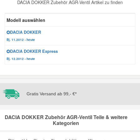
DACIA DOKKER Zubehör AGR-Ventil Artikel zu finden
Reparatur-Zubehör
Schlüsselgehäuse
Daewoo Ersatzteile
Scheibenreinigung
Modell auswählen
Karosserie Werkzeug
Werkstattbedarf
Daihatsu Ersatzteile
Zündanlage und Glühanlage
DACIA DOKKER
Bj. 11.2012 - heute
Winter-Autozubehör
Dodge Ersatzteile
DACIA DOKKER Express
Bj. 12.2012 - heute
Honda Ersatzteile
Hyundai Ersatzteile
Gratis Versand ab 99,- €*
Jeep Ersatzteile
DACIA DOKKER Zubehör AGR-Ventil Teile & weitere
Kia Ersatzteile
Kategorien
Lancia Ersatzteile