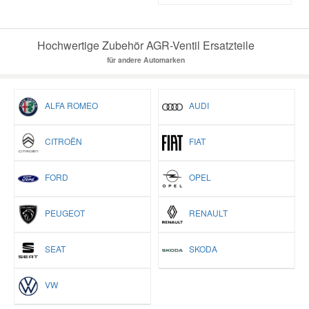
Hochwertige Zubehör AGR-Ventil Ersatzteile
für andere Automarken
ALFA ROMEO
AUDI
CITROËN
FIAT
FORD
OPEL
PEUGEOT
RENAULT
SEAT
SKODA
VW