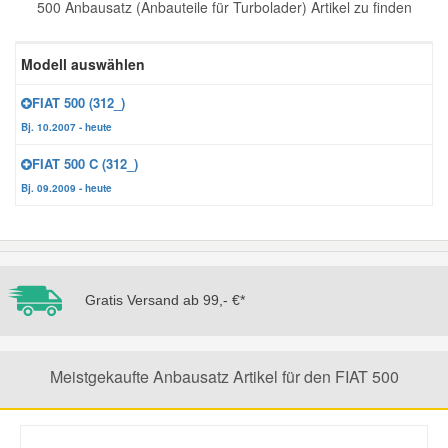
500 Anbausatz (Anbauteile für Turbolader) Artikel zu finden
Reparatur-Zubehör
Schlüsselgehäuse
Daewoo Ersatzteile
Scheibenreinigung
Modell auswählen
Karosserie Werkzeug
Werkstattbedarf
Daihatsu Ersatzteile
Zündanlage und Glühanlage
FIAT 500 (312_)
Bj. 10.2007 - heute
Winter-Autozubehör
Dodge Ersatzteile
FIAT 500 C (312_)
Bj. 09.2009 - heute
Honda Ersatzteile
Hyundai Ersatzteile
Gratis Versand ab 99,- €*
Jeep Ersatzteile
Meistgekaufte Anbausatz Artikel für den FIAT 500
Kia Ersatzteile
Lancia Ersatzteile