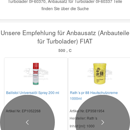
Turbolader 0F60370, Anbausatz für Turbolader 0F60337 Teile
finden Sie über die Suche
Unsere Empfehlung für Anbausatz (Anbauteile
für Turbolader) FIAT
500 , C
Ballistol Universalöl Spray 200 ml
Rath´s pr 88 Hautschutzcreme
1000ml
Artikel Nr. EP1052268
Artikel Nr. EP3581954
Hersteller
: Rath´s
Previous
Next
Inhalt [ml]:
1000