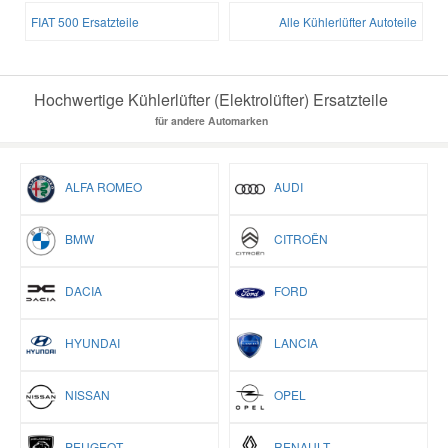
FIAT 500 Ersatzteile
Alle Kühlerlüfter Autoteile
Hochwertige Kühlerlüfter (Elektrolüfter) Ersatzteile
für andere Automarken
ALFA ROMEO
AUDI
BMW
CITROËN
DACIA
FORD
HYUNDAI
LANCIA
NISSAN
OPEL
PEUGEOT
RENAULT