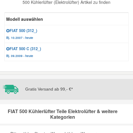
500 Kühlerlüfter (Elektrolüfter) Artikel zu finden
Reparatur-Zubehör
Schlüsselgehäuse
Daewoo Ersatzteile
Scheibenreinigung
Modell auswählen
Karosserie Werkzeug
Werkstattbedarf
Daihatsu Ersatzteile
Zündanlage und Glühanlage
FIAT 500 (312_)
Bj. 10.2007 - heute
Winter-Autozubehör
Dodge Ersatzteile
FIAT 500 C (312_)
Bj. 09.2009 - heute
Honda Ersatzteile
Hyundai Ersatzteile
Gratis Versand ab 99,- €*
Jeep Ersatzteile
FIAT 500 Kühlerlüfter Teile Elektrolüfter & weitere
Kia Ersatzteile
Kategorien
Lancia Ersatzteile