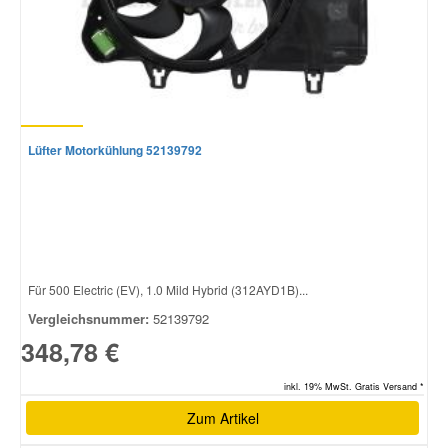
Smart Ersatzteile
Suzuki Ersatzteile
Lüfter Motorkühlung 52139792
Toyota Ersatzteile
Vauxhall Ersatzteile
Volvo Ersatzteile
Für 500 Electric (EV), 1.0 Mild Hybrid (312AYD1B)...
Vergleichsnummer:
52139792
348,78 €
inkl. 19% MwSt. Gratis Versand *
Zum Artikel