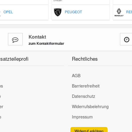
OPEL
PEUGEOT
REN
Kontakt
zum Kontaktformular
satzteileprofi
Rechtliches
AGB
ns
Barrierefreiheit
e
Datenschutz
er
Widerrufsbelehrung
p
Impressum
Widerruf erklären