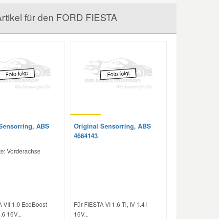
rtikel für den FORD FIESTA
 Sensorring, ABS
Original Sensorring, ABS
4664143
te: Vorderachse
 VII 1.0 EcoBoost
Für FIESTA VI 1.6 Ti, IV 1.4 i
6 16V...
16V...