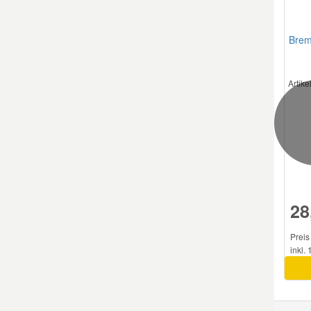
Smart Ersatzteile
Brem
Suzuki Ersatzteile
Artik
Toyota Ersatzteile
Vauxhall Ersatzteile
Volvo Ersatzteile
28
Preis 
inkl.