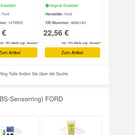
Ersatzteil
Original Ersatzteil
: Ford
Hersteller
: Ford
er:
1479553
OE-Nummer:
4664143
 €
22,56 €
inkl. 19% MwSt.zzgl. Versand *
inkl. 19% MwSt.zzgl. Versand *
Zum Artikel
Zum Artikel
ng Teile finden Sie über die Suche
ABS-Sensorring) FORD