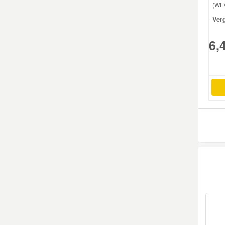
(WFV
Ver
Mazda Ersatzteile
6,
Mercedes Ersatzteile
Mini Ersatzteile
Mitsubishi Ersatzteile
Nissan Ersatzteile
Porsche Ersatzteile
Seat Ersatzteile
Skoda Ersatzteile