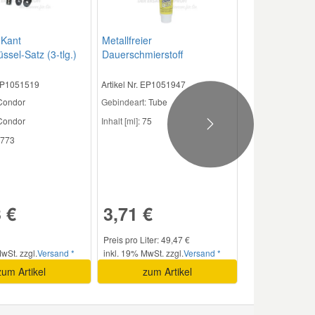
-Kant
Metallfreier
ssel-Satz (3-tlg.)
Dauerschmierstoff
 EP1051519
Artikel Nr. EP1051947
 Condor
Gebindeart:
Tube
ondor
Inhalt [ml]:
75
Next
773
 €
3,71 €
Preis pro Liter: 49,47 €
wSt. zzgl.
Versand *
inkl. 19% MwSt. zzgl.
Versand *
zum Artikel
zum Artikel