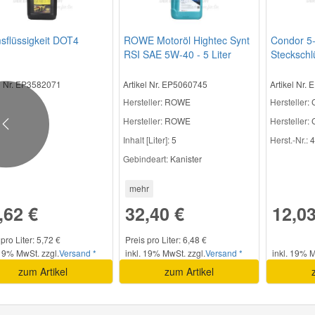
sflüssigkeit DOT4
ROWE Motoröl Hightec Synt
Condor 5
RSI SAE 5W-40 - 5 Liter
Steckschlü
el Nr. EP3582071
Artikel Nr. EP5060745
Artikel Nr.
Hersteller
: ROWE
Hersteller
:
Hersteller:
ROWE
Hersteller:
C
Previous
Inhalt [Liter]:
5
Herst.-Nr.:
4
Gebindeart:
Kanister
mehr
,62 €
32,40 €
12,03
pro Liter: 5,72 €
Preis pro Liter: 6,48 €
 19% MwSt. zzgl.
Versand *
inkl. 19% MwSt. zzgl.
Versand *
inkl. 19% M
zum Artikel
zum Artikel