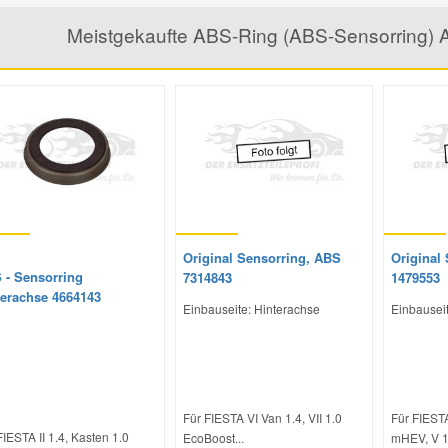
Meistgekaufte ABS-Ring (ABS-Sensorring) A
Original Sensorring, ABS
Original
 - Sensorring
7314843
1479553
terachse 4664143
Einbauseite: Hinterachse
Einbausei
Für FIESTA VI Van 1.4, VII 1.0
Für FIESTA
FIESTA II 1.4, Kasten 1.0
EcoBoost...
mHEV, V 1.