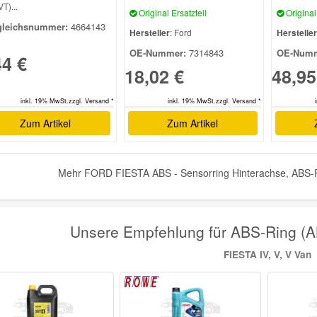
T)...
Original Ersatzteil
Original 
gleichsnummer:
4664143
Hersteller
: Ford
Hersteller
OE-Nummer:
7314843
OE-Numm
44 €
18,02 €
48,95
inkl. 19% MwSt.zzgl. Versand *
inkl. 19% MwSt.zzgl. Versand *
Zum Artikel
Zum Artikel
Mehr FORD FIESTA ABS - Sensorring Hinterachse, ABS-Ri
Unsere Empfehlung für ABS-Ring (
FIESTA IV, V, V Van