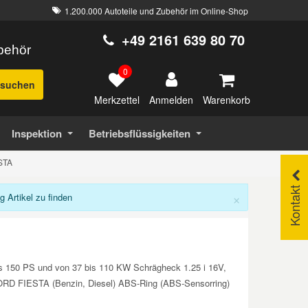
1.200.000 Autoteile und Zubehör im Online-Shop
+49 2161 639 80 70
ubehör
0
suchen
Merkzettel
Warenkorb
Anmelden
Inspektion
Betriebsflüssigkeiten
STA
Kontakt
×
Artikel zu finden
is 150 PS und von 37 bis 110 KW Schrägheck 1.25 i 16V,
0. FORD FIESTA (Benzin, Diesel) ABS-Ring (ABS-Sensorring)