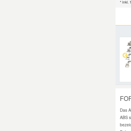
* inkl.
FOR
Das A
ABS s
bezei