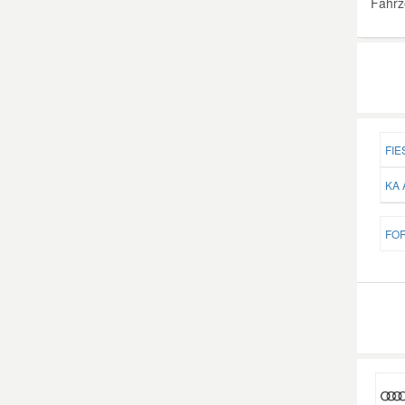
Fahrz
FIE
KA 
FOR