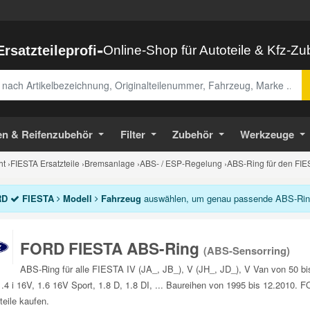
-
Ersatzteileprofi
Online-Shop für Autoteile & Kfz-Z
abe
en & Reifenzubehör
Filter
Zubehör
Werkzeuge
ht
›
FIESTA Ersatzteile
›
Bremsanlage
›
ABS- / ESP-Regelung
›
ABS-Ring für den FIE
RD
FIESTA
Modell
Fahrzeug
auswählen, um genau passende ABS-Ring 
FORD FIESTA ABS-Ring
(ABS-Sensorring)
ABS-Ring für alle FIESTA IV (JA_, JB_), V (JH_, JD_), V Van von 50 b
 1.4 i 16V, 1.6 16V Sport, 1.8 D, 1.8 DI, ... Baureihen von 1995 bis 12.201
teile kaufen.