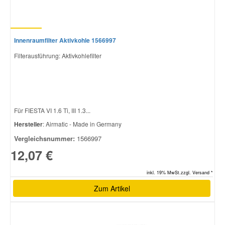
Innenraumfilter Aktivkohle 1566997
Filterausführung: Aktivkohlefilter
Für FIESTA VI 1.6 Ti, III 1.3...
Hersteller
: Airmatic - Made in Germany
Vergleichsnummer:
1566997
12,07 €
inkl. 19% MwSt.zzgl. Versand *
Zum Artikel