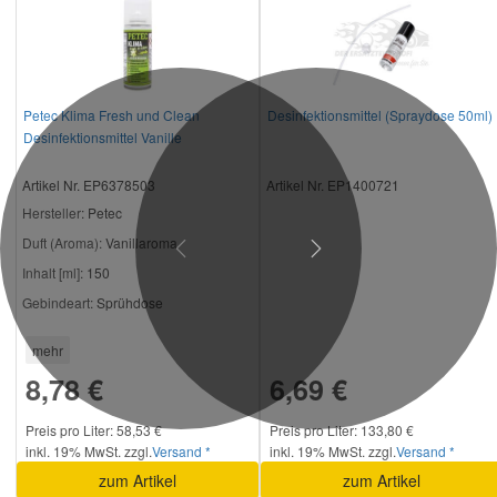
Petec Klima Fresh und Clean
Desinfektionsmittel (Spraydose 50ml)
Desinfektionsmittel Vanille
Artikel Nr. EP6378503
Artikel Nr. EP1400721
Hersteller
: Petec
Duft (Aroma):
Vanillaroma
Previous
Next
Inhalt [ml]:
150
Gebindeart:
Sprühdose
mehr
8,78 €
6,69 €
Preis pro Liter: 58,53 €
Preis pro Liter: 133,80 €
inkl. 19% MwSt. zzgl.
Versand *
inkl. 19% MwSt. zzgl.
Versand *
zum Artikel
zum Artikel