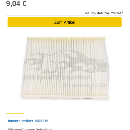
9,04 €
inkl. 19% MwSt.zzgl. Versand *
Zum Artikel
Innenraumfilter 1585216
Filterausführung: Pollenfilter