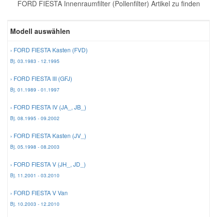
FORD FIESTA Innenraumfilter (Pollenfilter) Artikel zu finden
Reparatur-Zubehör
Schlüsselgehäuse
Daewoo Ersatzteile
Scheibenreinigung
Modell auswählen
Karosserie Werkzeug
Werkstattbedarf
Daihatsu Ersatzteile
Zündanlage und Glühanlage
› FORD FIESTA Kasten (FVD)
Bj. 03.1983 - 12.1995
Winter-Autozubehör
Dodge Ersatzteile
› FORD FIESTA III (GFJ)
Bj. 01.1989 - 01.1997
Honda Ersatzteile
› FORD FIESTA IV (JA_, JB_)
Bj. 08.1995 - 09.2002
Hyundai Ersatzteile
› FORD FIESTA Kasten (JV_)
Bj. 05.1998 - 08.2003
Jeep Ersatzteile
› FORD FIESTA V (JH_, JD_)
Bj. 11.2001 - 03.2010
Kia Ersatzteile
› FORD FIESTA V Van
Bj. 10.2003 - 12.2010
Lancia Ersatzteile