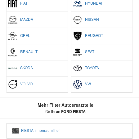
FIAT
HYUNDAI
MAZDA
NISSAN
OPEL
PEUGEOT
RENAULT
SEAT
SKODA
TOYOTA
VOLVO
VW
Mehr Filter Autoersatzteile
für Ihren FORD FIESTA
FIESTA Innenraumfilter