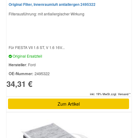
Original Filter, Innenraumluft antiallergen 2495322
Filterausführung: mit antiallergischer Wirkung
Für FIESTA VII 1.6 ST, V 1.6 16V...
Original Ersatzteil
Hersteller
: Ford
OE-Nummer:
2495322
34,31 €
inkl. 19% MwSt.zzgl. Versand *
Zum Artikel