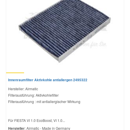
Smart Ersatzteile
Suzuki Ersatzteile
Toyota Ersatzteile
Vauxhall Ersatzteile
Innenraumfilter Aktivkohle antiallergen 2495322
Volvo Ersatzteile
Hersteller: Airmatic
Filterausführung: Aktivkohlefilter
Filterausführung : mit antiallergischer Wirkung
Für FIESTA VI 1.0 EcoBoost, VI 1.0...
Hersteller
: Airmatic - Made in Germany