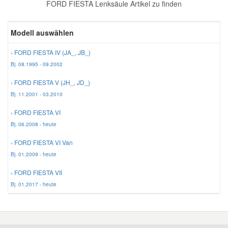
FORD FIESTA Lenksäule Artikel zu finden
Reparatur-Zubehör
Schlüsselgehäuse
Daewoo Ersatzteile
Scheibenreinigung
Modell auswählen
Karosserie Werkzeug
Werkstattbedarf
Daihatsu Ersatzteile
Zündanlage und Glühanlage
› FORD FIESTA IV (JA_, JB_)
Bj. 08.1995 - 09.2002
Winter-Autozubehör
Dodge Ersatzteile
› FORD FIESTA V (JH_, JD_)
Bj. 11.2001 - 03.2010
Honda Ersatzteile
› FORD FIESTA VI
Bj. 06.2008 - heute
Hyundai Ersatzteile
› FORD FIESTA VI Van
Bj. 01.2009 - heute
Jeep Ersatzteile
› FORD FIESTA VII
Bj. 01.2017 - heute
Kia Ersatzteile
Lancia Ersatzteile