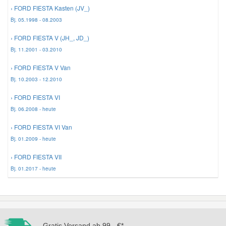
› FORD FIESTA Kasten (JV_)
Bj. 05.1998 - 08.2003
Mazda Ersatzteile
› FORD FIESTA V (JH_, JD_)
Mercedes Ersatzteile
Bj. 11.2001 - 03.2010
› FORD FIESTA V Van
Mini Ersatzteile
Bj. 10.2003 - 12.2010
› FORD FIESTA VI
Mitsubishi Ersatzteile
Bj. 06.2008 - heute
› FORD FIESTA VI Van
Nissan Ersatzteile
Bj. 01.2009 - heute
› FORD FIESTA VII
Porsche Ersatzteile
Bj. 01.2017 - heute
Seat Ersatzteile
Skoda Ersatzteile
Gratis Versand ab 99,- €*