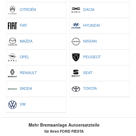
CITROËN
DACIA
FIAT
HYUNDAI
MAZDA
NISSAN
OPEL
PEUGEOT
RENAULT
SEAT
SKODA
TOYOTA
VW
Mehr Bremsanlage Autoersatzteile
für Ihren FORD FIESTA