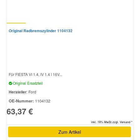
Original Radbremszylinder 1104132
Für FIESTA VI 1.4, IV 1.4 i 16V...
Original Ersatzteil
Hersteller
: Ford
OE-Nummer:
1104132
63,37 €
inkl. 19% MwSt.zzgl. Versand *
Zum Artikel