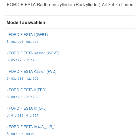
FORD FIESTA Radbremszylinder (Radzylinder) Artikel zu finden
Reparatur-Zubehör
Schlüsselgehäuse
Daewoo Ersatzteile
Scheibenreinigung
Modell auswählen
Karosserie Werkzeug
Werkstattbedarf
Daihatsu Ersatzteile
Zündanlage und Glühanlage
› FORD FIESTA I (GFBT)
Bj. 05.1976 - 08.1983
Winter-Autozubehör
Dodge Ersatzteile
› FORD FIESTA Kasten (WFVT)
Bj. 05.1976 - 11.1986
Honda Ersatzteile
› FORD FIESTA Kasten (FVD)
Bj. 03.1983 - 12.1995
Hyundai Ersatzteile
› FORD FIESTA II (FBD)
Bj. 09.1983 - 11.1989
Jeep Ersatzteile
› FORD FIESTA III (GFJ)
Bj. 01.1989 - 01.1997
Kia Ersatzteile
› FORD FIESTA IV (JA_, JB_)
Bj. 08.1995 - 09.2002
Lancia Ersatzteile