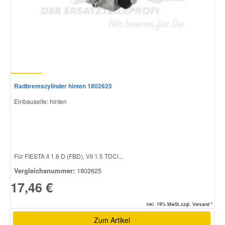
Radbremszylinder hinten 1802625
Einbauseite: hinten
Für FIESTA II 1.6 D (FBD), VII 1.5 TDCi...
Vergleichsnummer:
1802625
17,46 €
inkl. 19% MwSt.zzgl. Versand *
Zum Artikel