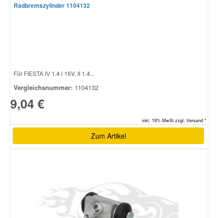
Radbremszylinder 1104132
Für FIESTA IV 1.4 i 16V, II 1.4...
Vergleichsnummer:
1104132
9,04 €
inkl. 19% MwSt.zzgl. Versand *
Zum Artikel