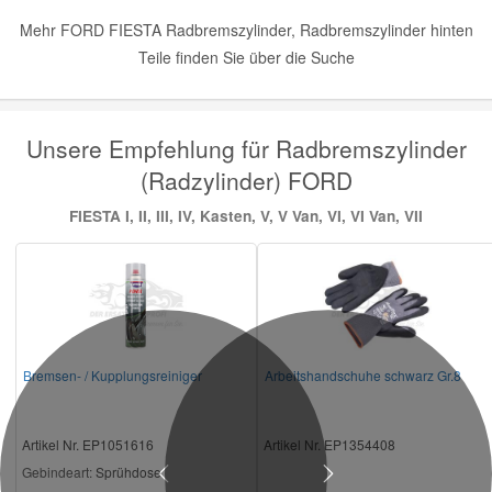
Mehr FORD FIESTA Radbremszylinder, Radbremszylinder hinten
Teile finden Sie über die Suche
Unsere Empfehlung für Radbremszylinder
(Radzylinder) FORD
FIESTA I, II, III, IV, Kasten, V, V Van, VI, VI Van, VII
Bremsen- / Kupplungsreiniger
Arbeitshandschuhe schwarz Gr.8
Artikel Nr. EP1051616
Artikel Nr. EP1354408
Gebindeart:
Sprühdose
Previous
Next