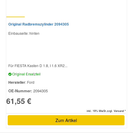
Original Radbremszylinder 2094305
Einbauseite: hinten
Für FIESTA Kasten D 1.8, I 1.6 XR2...
Original Ersatzteil
Hersteller
: Ford
OE-Nummer:
2094305
61,55 €
inkl. 19% MwSt.zzgl. Versand *
Zum Artikel