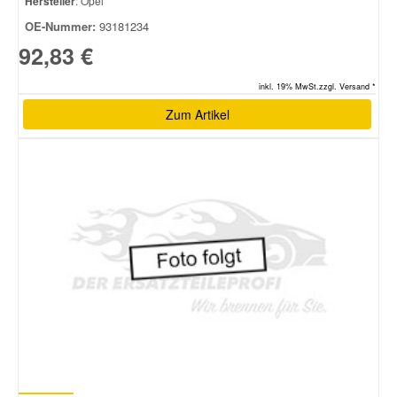
Hersteller
: Opel
OE-Nummer:
93181234
92,83 €
inkl. 19% MwSt.zzgl. Versand *
Zum Artikel