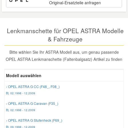
Original-Ersatzteile anfragen
Reparatur-Zubehör
Schlüsselgehäuse
Daewoo Ersatzteile
Scheibenreinigung
Karosserie Werkzeug
Werkstattbedarf
Daihatsu Ersatzteile
Zündanlage und Glühanlage
Lenkmanschette für OPEL ASTRA Modelle
& Fahrzeuge
Winter-Autozubehör
Dodge Ersatzteile
Bitte wählen Sie Ihr ASTRA Modell aus, um genau passende
Honda Ersatzteile
OPEL ASTRA Lenkmanschette (Faltenbalgsatz) Artikel zu finden
Hyundai Ersatzteile
Modell auswählen
› OPEL ASTRA G CC (F48_, F08_)
Jeep Ersatzteile
Bj. 02.1998 - 12.2009
› OPEL ASTRA G Caravan (F35_)
Kia Ersatzteile
Bj. 02.1998 - 12.2009
› OPEL ASTRA G Stufenheck (F69_)
Lancia Ersatzteile
Bj. 09.1998 - 12.2009