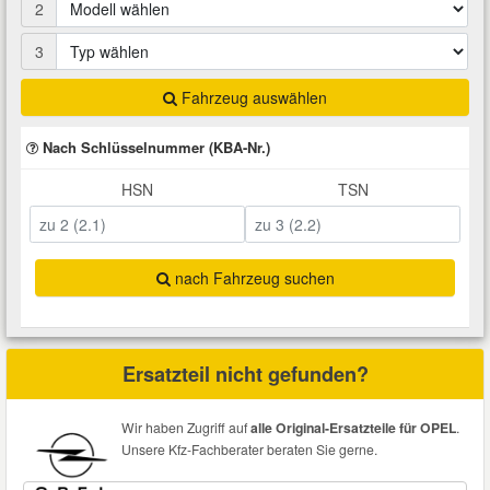
2
Total Motoröle
Druckluft Werkzeuge
Glühlampen
Montage
VW Ersatzteile
Heizung und Klimaanlage
3
Fahrwerk Werkzeuge
Kfz-Pflege
Reiniger
Abarth Ersatzteile
Kraftstoffsystem
Fahrzeug auswählen
Nach Schlüsselnummer (KBA-Nr.)
Halterung Abgasstrang
Kofferraumwanne
Rostlöser
Kühlung
Alfa Romeo Ersatzteile
HSN
TSN
Lenkung
Handwerkzeuge
Ladetechnik für Elektroautos
Scheibenkleber
Audi Ersatzteile
Motor
Kfz Spezialwerkzeuge
Marderschutz
Schmiermittel
nach Fahrzeug suchen
BMW Ersatzteile
Innenausstattung
Leitungsverbinder
Nachrüstwischer
Chevrolet Ersatzteile
Ersatzteil nicht gefunden?
Karosserieteile
Motortechnik Werkzeuge
Pannenhilfe
Chrysler Ersatzteile
Wir haben Zugriff auf
alle Original-Ersatzteile für OPEL
.
Räder und Reifen
Unsere Kfz-Fachberater beraten Sie gerne.
Prüf- und Messwerkzeuge
Reifen Zubehör
Cupra Ersatzteile
Riementrieb