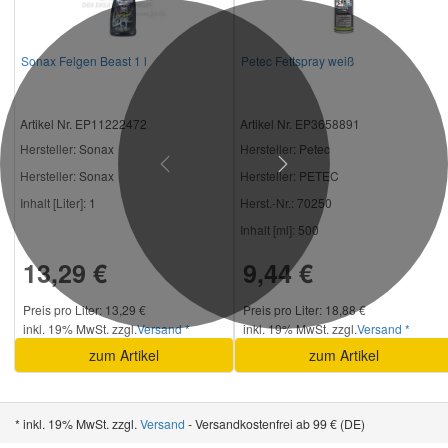
Sonax Felgen Beast 1 l
Petec Fettspray weiß
Artikel Nr. EP11222472
Artikel Nr. EP3658891
Hersteller
: Sonax
Hersteller
: Petec
Previous
Next
Hersteller:
Sonax
Hersteller:
PETEC
Inhalt [Liter]:
1
Herst.-Nr.:
70250
Inhalt [ml]:
500
13,29 €
9,44 €
Preis pro Liter: 13,29 €
Preis pro Liter: 18,88 €
inkl. 19% MwSt. zzgl.
Versand *
inkl. 19% MwSt. zzgl.
Versand *
zum Artikel
zum Artikel
* inkl. 19% MwSt. zzgl.
Versand
- Versandkostenfrei ab 99 € (DE)