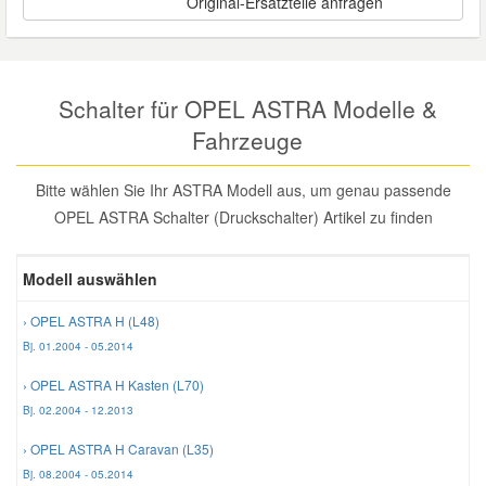
Original-Ersatzteile anfragen
Reparatur-Zubehör
Schlüsselgehäuse
Daewoo Ersatzteile
Scheibenreinigung
Karosserie Werkzeug
Werkstattbedarf
Daihatsu Ersatzteile
Schalter für OPEL ASTRA Modelle &
Zündanlage und Glühanlage
Fahrzeuge
Winter-Autozubehör
Dodge Ersatzteile
Bitte wählen Sie Ihr ASTRA Modell aus, um genau passende
OPEL ASTRA Schalter (Druckschalter) Artikel zu finden
Honda Ersatzteile
Modell auswählen
Hyundai Ersatzteile
› OPEL ASTRA H (L48)
Jeep Ersatzteile
Bj. 01.2004 - 05.2014
› OPEL ASTRA H Kasten (L70)
Kia Ersatzteile
Bj. 02.2004 - 12.2013
› OPEL ASTRA H Caravan (L35)
Lancia Ersatzteile
Bj. 08.2004 - 05.2014