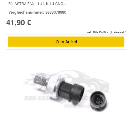
Für ASTRA F Van 1.4 i, K 1.4 CNG...
Vergleichsnummer:
9833078680
41,90 €
inkl. 19% MwSt.zzgl. Versand *
Zum Artikel