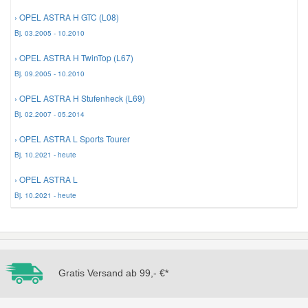
› OPEL ASTRA H GTC (L08)
Mazda Ersatzteile
Bj. 03.2005 - 10.2010
› OPEL ASTRA H TwinTop (L67)
Mercedes Ersatzteile
Bj. 09.2005 - 10.2010
› OPEL ASTRA H Stufenheck (L69)
Mini Ersatzteile
Bj. 02.2007 - 05.2014
› OPEL ASTRA L Sports Tourer
Mitsubishi Ersatzteile
Bj. 10.2021 - heute
› OPEL ASTRA L
Nissan Ersatzteile
Bj. 10.2021 - heute
Porsche Ersatzteile
Seat Ersatzteile
Gratis Versand ab 99,- €*
Skoda Ersatzteile