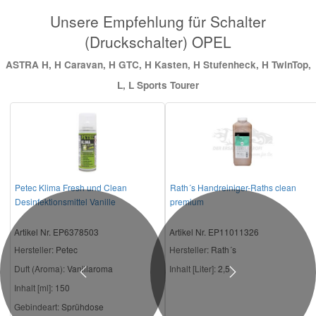
Unsere Empfehlung für Schalter
(Druckschalter) OPEL
ASTRA H, H Caravan, H GTC, H Kasten, H Stufenheck, H TwinTop,
L, L Sports Tourer
Petec Klima Fresh und Clean
Rath´s Handreiniger-Raths clean
Desinfektionsmittel Vanille
premium
Artikel Nr. EP6378503
Artikel Nr. EP11011326
Hersteller
: Petec
Hersteller
: Rath´s
Duft (Aroma):
Vanillaroma
Inhalt [Liter]:
2,5
Previous
Next
Inhalt [ml]:
150
Gebindeart:
Sprühdose