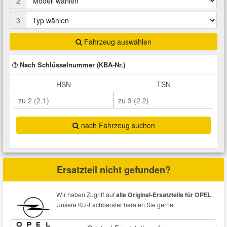
2
Total Motoröle
Druckluft Werkzeuge
Glühlampen
Montage
VW Ersatzteile
Heizung und Klimaanlage
3
Fahrwerk Werkzeuge
Kfz-Pflege
Reiniger
Fahrzeug auswählen
Abarth Ersatzteile
Kraftstoffsystem
Nach Schlüsselnummer (KBA-Nr.)
Halterung Abgasstrang
Kofferraumwanne
Rostlöser
Kühlung
Alfa Romeo Ersatzteile
HSN
TSN
Lenkung
Handwerkzeuge
Ladetechnik für Elektroautos
Scheibenkleber
Audi Ersatzteile
Motor
nach Fahrzeug suchen
Kfz Spezialwerkzeuge
Marderschutz
Schmiermittel
BMW Ersatzteile
Innenausstattung
Leitungsverbinder
Nachrüstwischer
Chevrolet Ersatzteile
Ersatzteil nicht gefunden?
Karosserieteile
Motortechnik Werkzeuge
Pannenhilfe
Chrysler Ersatzteile
Wir haben Zugriff auf
alle Original-Ersatzteile für OPEL
.
Räder und Reifen
Unsere Kfz-Fachberater beraten Sie gerne.
Prüf- und Messwerkzeuge
Reifen Zubehör
Cupra Ersatzteile
Riementrieb