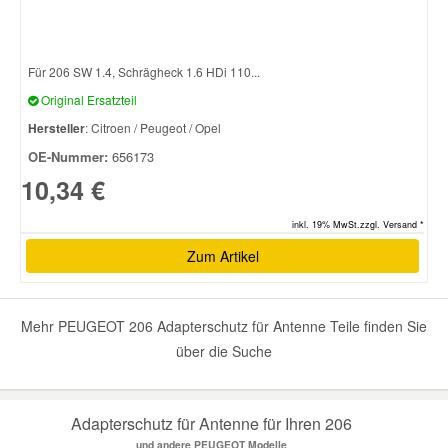
Smart Ersatzteile
Für 206 SW 1.4, Schrägheck 1.6 HDi 110...
Original Ersatzteil
Suzuki Ersatzteile
Hersteller
: Citroen / Peugeot / Opel
OE-Nummer:
656173
Toyota Ersatzteile
10,34 €
Vauxhall Ersatzteile
inkl. 19% MwSt.zzgl. Versand *
Zum Artikel
Volvo Ersatzteile
Mehr PEUGEOT 206 Adapterschutz für Antenne Teile finden Sie
über die Suche
Adapterschutz für Antenne für Ihren 206
und andere PEUGEOT Modelle