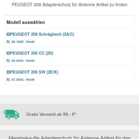
PEUGEOT 206 Adapterschutz für Antenne Artikel zu finden
Reparatur-Zubehör
Schlüsselgehäuse
Daewoo Ersatzteile
Scheibenreinigung
Modell auswählen
Karosserie Werkzeug
Werkstattbedarf
Daihatsu Ersatzteile
Zündanlage und Glühanlage
PEUGEOT 206 Schrägheck (2A/C)
Bj. 08.1998 - heute
Winter-Autozubehör
Dodge Ersatzteile
PEUGEOT 206 CC (2D)
Bj. 09.2000 - heute
Honda Ersatzteile
PEUGEOT 206 SW (2E/K)
Bj. 07.2002 - heute
Hyundai Ersatzteile
Jeep Ersatzteile
Gratis Versand ab 99,- €*
Kia Ersatzteile
Lancia Ersatzteile
Meistgekaufte Adapterschutz für Antenne Artikel für den