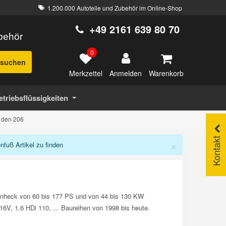
1.200.000 Autoteile und Zubehör im Online-Shop
+49 2161 639 80 70
ubehör
0
suchen
Merkzettel
Warenkorb
Anmelden
etriebsflüssigkeiten
r den 206
Kontakt
×
uß Artikel zu finden
fenheck von 60 bis 177 PS und von 44 bis 130 KW
 16V, 1.6 HDi 110, ... Baureihen von 1998 bis heute.