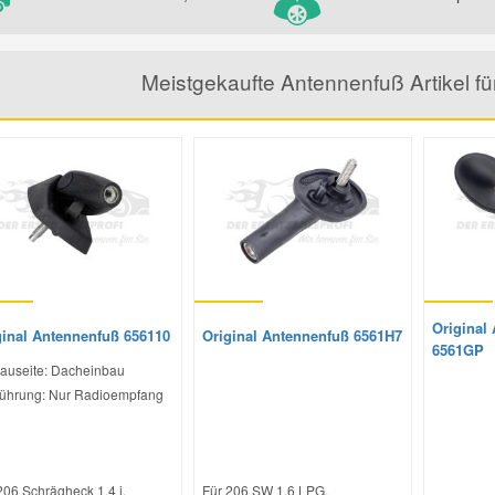
Meistgekaufte Antennenfuß Artikel
Original
ginal Antennenfuß 656110
Original Antennenfuß 6561H7
6561GP
auseite: Dacheinbau
ührung: Nur Radioempfang
206 Schrägheck 1.4 i,
Für 206 SW 1.6 LPG,