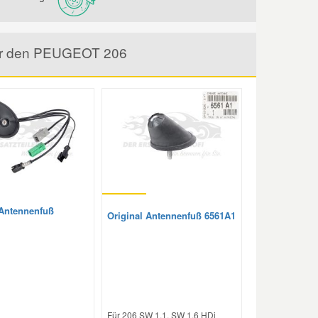
 für den PEUGEOT 206
 Antennenfuß
Original Antennenfuß 6561A1
Für 206 SW 1.1, SW 1.6 HDi