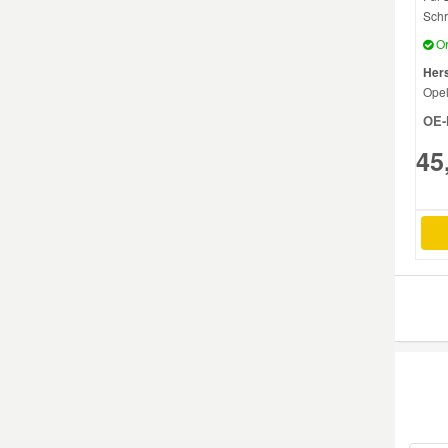
Schr
Mazda Ersatzteile
Or
Hers
Ope
Mercedes Ersatzteile
OE-
45
Mini Ersatzteile
Mitsubishi Ersatzteile
Nissan Ersatzteile
Porsche Ersatzteile
Seat Ersatzteile
Skoda Ersatzteile