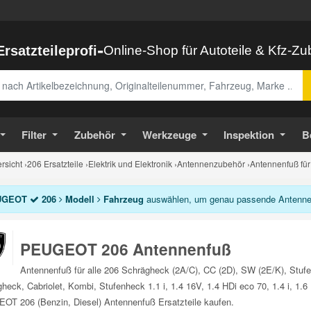
-
Ersatzteileprofi
Online-Shop für Autoteile & Kfz-Z
abe
Filter
Zubehör
Werkzeuge
Inspektion
B
sicht
›
206 Ersatzteile
›
Elektrik und Elektronik
›
Antennenzubehör
›
Antennenfuß fü
UGEOT
206
Modell
Fahrzeug
auswählen, um genau passende Antennenf
PEUGEOT 206 Antennenfuß
Antennenfuß für alle 206 Schrägheck (2A/C), CC (2D), SW (2E/K), Stu
heck, Cabriolet, Kombi, Stufenheck 1.1 i, 1.4 16V, 1.4 HDi eco 70, 1.4 i, 1.6
T 206 (Benzin, Diesel) Antennenfuß Ersatzteile kaufen.