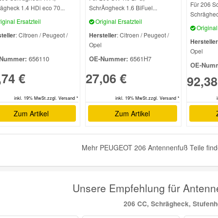
Für 206 Sc
ägheck 1.4 HDi eco 70...
SchrÃ¤gheck 1.6 BiFuel...
Schrägheck
iginal Ersatzteil
Original Ersatzteil
Original 
teller
: Citroen / Peugeot /
Hersteller
: Citroen / Peugeot /
Hersteller
l
Opel
Opel
Nummer:
656110
OE-Nummer:
6561H7
OE-Numm
,74 €
27,06 €
92,38
inkl. 19% MwSt.zzgl. Versand *
inkl. 19% MwSt.zzgl. Versand *
Zum Artikel
Zum Artikel
Mehr PEUGEOT 206 Antennenfuß Teile finde
Unsere Empfehlung für Ante
206 CC, Schrägheck, Stufen