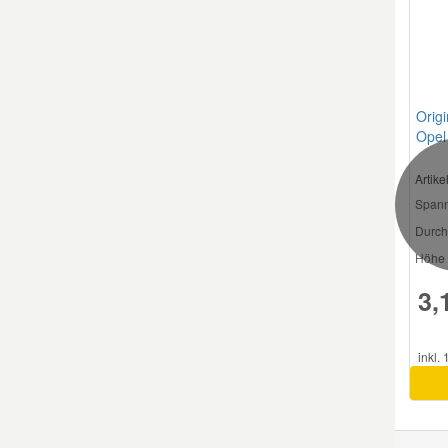
Smart Ersatzteile
Suzuki Ersatzteile
Origi
Opel
971
Toyota Ersatzteile
Artik
Spann
Vauxhall Ersatzteile
Durch
Höhe 
Volvo Ersatzteile
3,
inkl.