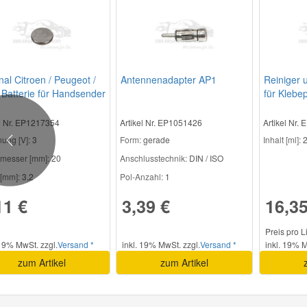
nal Citroen / Peugeot /
Antennenadapter AP1
Reiniger 
 Batterie für Handsender
für Klebep
2E1
Regensen
el Nr. EP1217354
Artikel Nr. EP1051426
Artikel Nr.
ung [V]:
3
Form:
gerade
Inhalt [ml]:
2
Previous
messer [mm]:
20
Anschlusstechnik:
DIN / ISO
[mm]:
3,2
Pol-Anzahl:
1
11 €
3,39 €
16,35
Preis pro L
 19% MwSt. zzgl.
Versand *
inkl. 19% MwSt. zzgl.
Versand *
inkl. 19% M
zum Artikel
zum Artikel