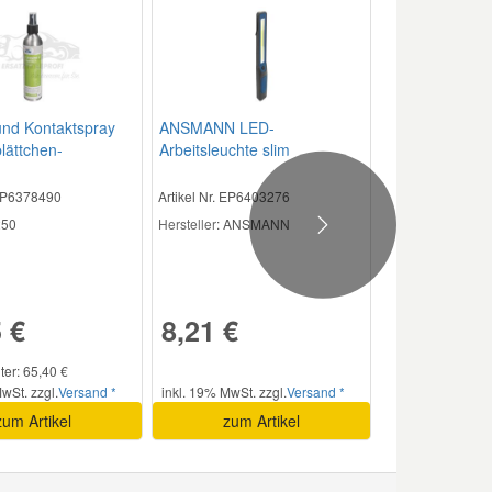
und Kontaktspray
ANSMANN LED-
lättchen-
Arbeitsleuchte slim
sor
 EP6378490
Artikel Nr. EP6403276
50
Hersteller
: ANSMANN
Next
 €
8,21 €
iter: 65,40 €
wSt. zzgl.
Versand *
inkl. 19% MwSt. zzgl.
Versand *
zum Artikel
zum Artikel