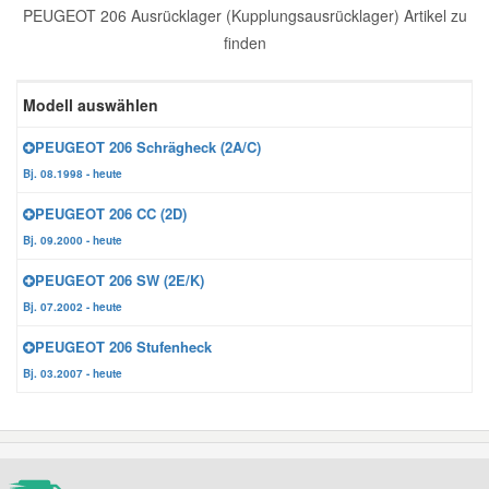
PEUGEOT 206 Ausrücklager (Kupplungsausrücklager) Artikel zu
Reparatur-Zubehör
Schlüsselgehäuse
Daewoo Ersatzteile
finden
Scheibenreinigung
Karosserie Werkzeug
Werkstattbedarf
Daihatsu Ersatzteile
Modell auswählen
Zündanlage und Glühanlage
PEUGEOT 206 Schrägheck (2A/C)
Winter-Autozubehör
Dodge Ersatzteile
Bj. 08.1998 - heute
PEUGEOT 206 CC (2D)
Honda Ersatzteile
Bj. 09.2000 - heute
PEUGEOT 206 SW (2E/K)
Hyundai Ersatzteile
Bj. 07.2002 - heute
PEUGEOT 206 Stufenheck
Jeep Ersatzteile
Bj. 03.2007 - heute
Kia Ersatzteile
Lancia Ersatzteile