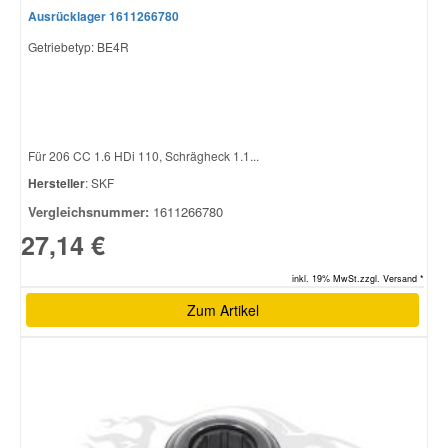
Ausrücklager 1611266780
Getriebetyp: BE4R
Für 206 CC 1.6 HDi 110, Schrägheck 1.1...
Hersteller
: SKF
Vergleichsnummer:
1611266780
27,14 €
inkl. 19% MwSt.zzgl. Versand *
Zum Artikel