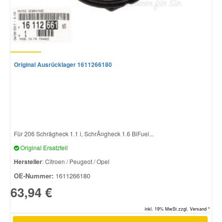
Original Ausrücklager 1611266180
Für 206 Schrägheck 1.1 i, SchrÃ¤gheck 1.6 BiFuel...
Original Ersatzteil
Hersteller
: Citroen / Peugeot / Opel
OE-Nummer:
1611266180
63,94 €
inkl. 19% MwSt.zzgl. Versand *