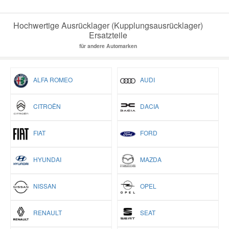
Hochwertige Ausrücklager (Kupplungsausrücklager)
Ersatzteile
für andere Automarken
ALFA ROMEO
AUDI
CITROËN
DACIA
FIAT
FORD
HYUNDAI
MAZDA
NISSAN
OPEL
RENAULT
SEAT