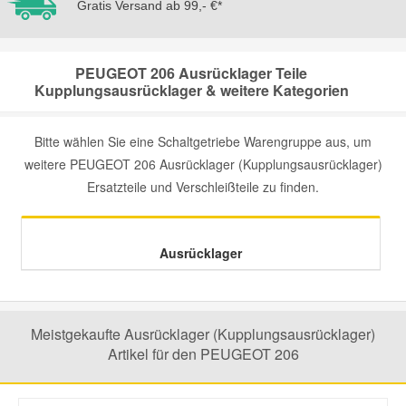
Gratis Versand ab 99,- €*
Mazda Ersatzteile
PEUGEOT 206 Ausrücklager Teile
Kupplungsausrücklager & weitere Kategorien
Mercedes Ersatzteile
Bitte wählen Sie eine Schaltgetriebe Warengruppe aus, um
Mini Ersatzteile
weitere PEUGEOT 206 Ausrücklager (Kupplungsausrücklager)
Ersatzteile und Verschleißteile zu finden.
Mitsubishi Ersatzteile
Nissan Ersatzteile
Ausrücklager
Porsche Ersatzteile
Meistgekaufte Ausrücklager (Kupplungsausrücklager)
Seat Ersatzteile
Artikel für den PEUGEOT 206
Skoda Ersatzteile