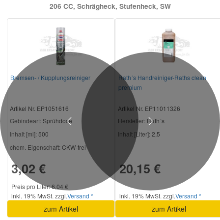
206 CC, Schrägheck, Stufenheck, SW
Bremsen- / Kupplungsreiniger
Rath´s Handreiniger-Raths clean
premium
Artikel Nr. EP1051616
Artikel Nr. EP11011326
Gebindeart:
Sprühdose
Hersteller
: Rath´s
Previous
Next
Inhalt [ml]:
500
Inhalt [Liter]:
2,5
chem. Eigenschaft:
CKW-frei
3,02 €
20,15 €
Preis pro Liter: 6,04 €
inkl. 19% MwSt. zzgl.
Versand *
inkl. 19% MwSt. zzgl.
Versand *
zum Artikel
zum Artikel