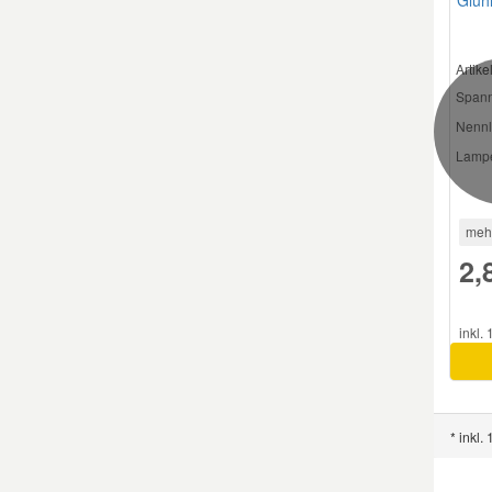
Artik
Spann
Nennl
Lampe
meh
2,
inkl.
* inkl.