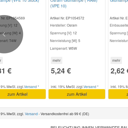
(VPE 10)
el Nr. EP1054569
Artikel Nr. EP1054572
Artikel Nr.
ung [V]:
12
Hersteller
: Osram
Einbauseite
eistung [W]:
4
Spannung [V]:
12
Spannung [
Previous
nart:
T4W
Nennleistung [W]:
5
Nennleistun
Lampenart:
W5W
r
mehr
mehr
81 €
5,24 €
2,62 
 19% MwSt. zzgl.
Versand *
inkl. 19% MwSt. zzgl.
Versand *
inkl. 19% M
zum Artikel
zum Artikel
 19% MwSt. zzgl.
Versand
- Versandkostenfrei ab 99 € (DE)
BELEUCHTUNG INNEN VERWANDTE BAU