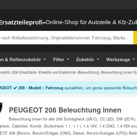
-
Ersatzteileprofi
Online-Shop für Autoteile & Kfz-Z
abe
en & Reifenzubehör
Filter
Zubehör
Werkzeuge
sicht
›
206 Ersatzteile
›
Elektrik und Elektronik
›
Beleuchtung
›
Beleuchtung innen fü
UGEOT
206
Modell
Fahrzeug
auswählen, um genau passende Beleuchtu
PEUGEOT 206 Beleuchtung innen
Beleuchtung innen für alle 206 Schrägheck (2A/C), CC (2D), SW (2E/K)
heck, Cabriolet, Kombi, Stufenheck 1.1, 1.1 i, 1.4 16V, 1.4 CNG, 1.4 HDi eco 
T 206 (Benzin, Benzin/Erdgas (CNG), Diesel, Benzin/Autogas (LPG)) Beleuc