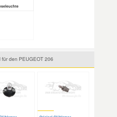
eseleuchte
el für den PEUGEOT 206
 Glühlampe,
Original Glühlampe,