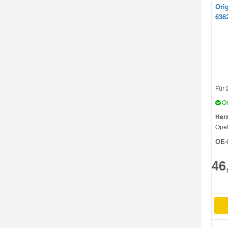
Ori
636
Smart Ersatzteile
Suzuki Ersatzteile
Toyota Ersatzteile
Für 
Or
Vauxhall Ersatzteile
Hers
Ope
OE-
Volvo Ersatzteile
46