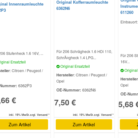
Original Kofferraumleuchte
ginal Innenraumleuchte
Instrume
6362N6
2P3
611260
Einbauort
Für 206 Schrägheck 1.6 HDi 110,
206 Stufenheck 1.6 16V, ...
Für 206 St
SchrÃ¤gheck 1.4 LPG...
16V...
iginal Ersatzteil
Original Ersatzteil
Original 
teller
: Citroen / Peugeot /
Hersteller
: Citroen / Peugeot /
l
Hersteller
Opel
Opel
Nummer:
6362P3
OE-Nummer:
6362N6
OE-Numm
,66 €
7,50 €
5,68 
inkl. 19% MwSt.zzgl. Versand *
inkl. 19% MwSt.zzgl. Versand *
Zum Artikel
Zum Artikel