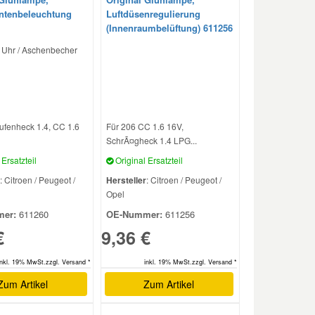
ntenbeleuchtung
Luftdüsenregulierung
(Innenraumbelüftung) 611256
: Uhr / Aschenbecher
ufenheck 1.4, CC 1.6
Für 206 CC 1.6 16V,
SchrÃ¤gheck 1.4 LPG...
Ersatzteil
Original Ersatzteil
: Citroen / Peugeot /
Hersteller
: Citroen / Peugeot /
Opel
er:
611260
OE-Nummer:
611256
€
9,36 €
inkl. 19% MwSt.zzgl. Versand *
inkl. 19% MwSt.zzgl. Versand *
Zum Artikel
Zum Artikel