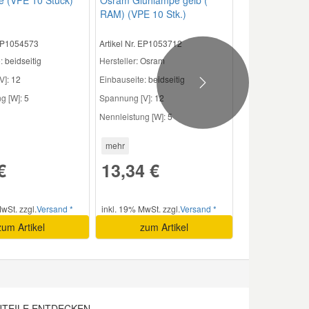
RAM) (VPE 10 Stk.)
 EP1054573
Artikel Nr. EP1053712
:
beidseitig
Hersteller
: Osram
V]:
12
Einbauseite:
beidseitig
Next
g [W]:
5
Spannung [V]:
12
Nennleistung [W]:
5
mehr
€
13,34 €
wSt. zzgl.
Versand *
inkl. 19% MwSt. zzgl.
Versand *
zum Artikel
zum Artikel
TEILE ENTDECKEN