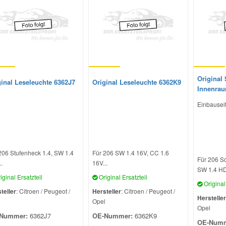
Original 
ginal Leseleuchte 6362J7
Original Leseleuchte 6362K9
Innenrau
Einbauseit
206 Stufenheck 1.4, SW 1.4
Für 206 SW 1.4 16V, CC 1.6
Für 206 S
.
16V...
SW 1.4 HDi
iginal Ersatzteil
Original Ersatzteil
Original 
teller
: Citroen / Peugeot /
Hersteller
: Citroen / Peugeot /
Hersteller
l
Opel
Opel
Nummer:
6362J7
OE-Nummer:
6362K9
OE-Numm