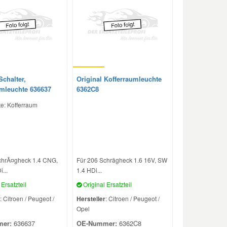
Schalter,
Original Kofferraumleuchte
mleuchte 636637
6362C8
e: Kofferraum
chrÃ¤gheck 1.4 CNG,
Für 206 Schrägheck 1.6 16V, SW
...
1.4 HDi...
Ersatzteil
Original Ersatzteil
: Citroen / Peugeot /
Hersteller
: Citroen / Peugeot /
Opel
er:
636637
OE-Nummer:
6362C8