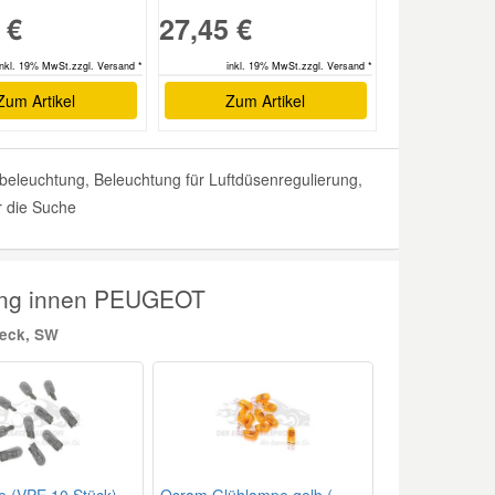
 €
27,45 €
inkl. 19% MwSt.zzgl. Versand *
inkl. 19% MwSt.zzgl. Versand *
Zum Artikel
Zum Artikel
leuchtung, Beleuchtung für Luftdüsenregulierung,
r die Suche
tung innen PEUGEOT
heck, SW
e (VPE 10 Stück)
Osram Glühlampe gelb (