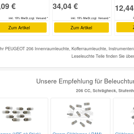
,09 €
34,04 €
12,44
inkl. 19% MwSt.zzgl. Versand *
inkl. 19% MwSt.zzgl. Versand *
Zum Artikel
Zum Artikel
hr PEUGEOT 206 Innenraumleuchte, Kofferraumleuchte, Instrumentenbe
Leseleuchte Teile finden Sie übe
Unsere Empfehlung für Beleuch
206 CC, Schrägheck, Stufen
lampe (VPE 10 Stück)
Osram Glühlampe ( RAM)
Glühlamp