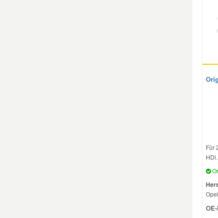
Ori
Für 
HDi..
Or
Hers
Ope
OE-