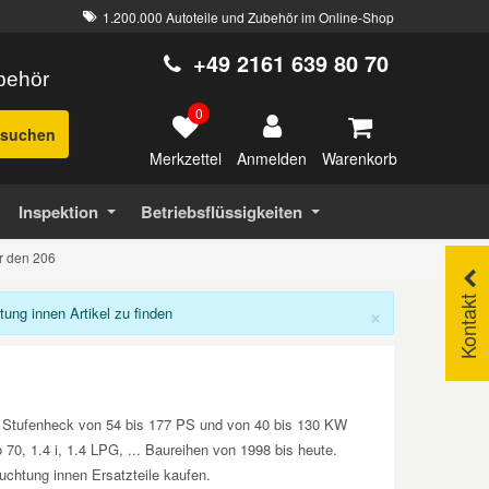
1.200.000 Autoteile und Zubehör im Online-Shop
+49 2161 639 80 70
ubehör
0
suchen
Merkzettel
Warenkorb
Anmelden
Inspektion
Betriebsflüssigkeiten
r den 206
Kontakt
×
ng innen Artikel zu finden
, Stufenheck von 54 bis 177 PS und von 40 bis 130 KW
70, 1.4 i, 1.4 LPG, ... Baureihen von 1998 bis heute.
htung innen Ersatzteile kaufen.