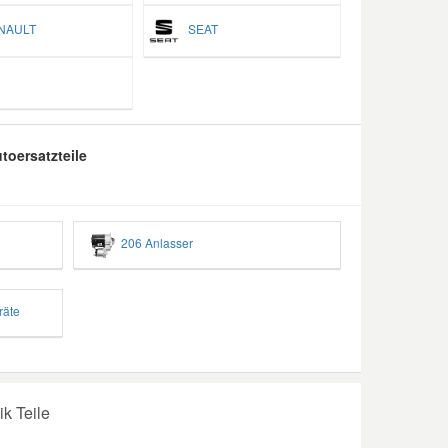
AULT
SEAT
toersatzteile
206 Anlasser
räte
ik Teile