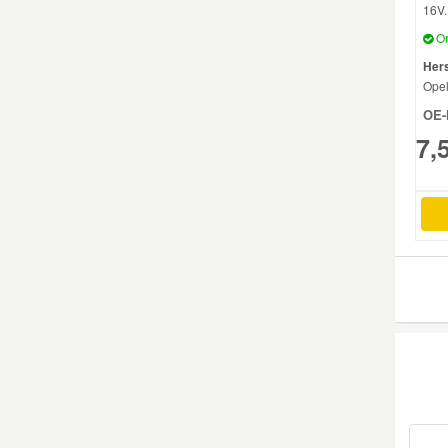
16V..
Or
Mazda Ersatzteile
Hers
Ope
Mercedes Ersatzteile
OE-
7,
Mini Ersatzteile
Mitsubishi Ersatzteile
Nissan Ersatzteile
Porsche Ersatzteile
Seat Ersatzteile
Skoda Ersatzteile