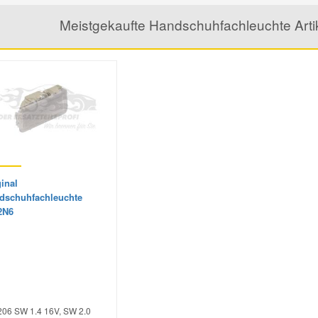
Meistgekaufte Handschuhfachleuchte Art
inal
dschuhfachleuchte
2N6
206 SW 1.4 16V, SW 2.0