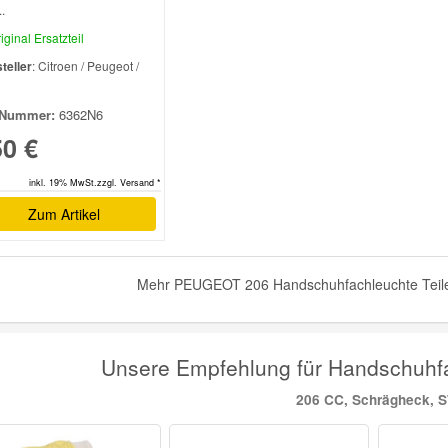
.
iginal Ersatzteil
teller
: Citroen / Peugeot /
l
Nummer:
6362N6
50 €
inkl. 19% MwSt.zzgl. Versand *
Zum Artikel
Mehr PEUGEOT 206 Handschuhfachleuchte Teile 
Unsere Empfehlung für Handschuh
206 CC, Schrägheck, 