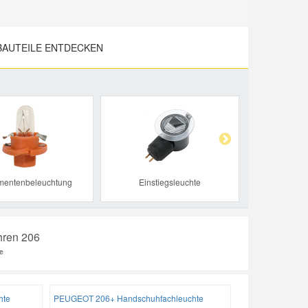
AUTEILE ENTDECKEN
Next
umentenbeleuchtung
Einstiegsleuchte
hren 206
e
hte
PEUGEOT 206+ Handschuhfachleuchte