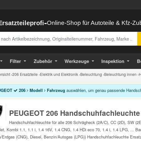
-
Ersatzteileprofi
Online-Shop für Autoteile & Kfz-Z
abe
Filter
Zubehör
Werkzeuge
Inspektion
B
sicht
›
206 Ersatzteile
›
Elektrik und Elektronik
›
Beleuchtung
›
Beleuchtung innen
›
H
UGEOT
206
Modell
Fahrzeug
auswählen, um genau passende Handschuh
PEUGEOT 206 Handschuhfachleuchte
Handschuhfachleuchte für alle 206 Schrägheck (2A/C), CC (2D), SW (2
let, Kombi 1.1, 1.1 i, 1.4 16V, 1.4 CNG, 1.4 HDi eco 70, 1.4 i, 1.4 LPG, ...
/Erdgas (CNG), Diesel, Benzin/Autogas (LPG)) Handschuhfachleuchte Ersatzt