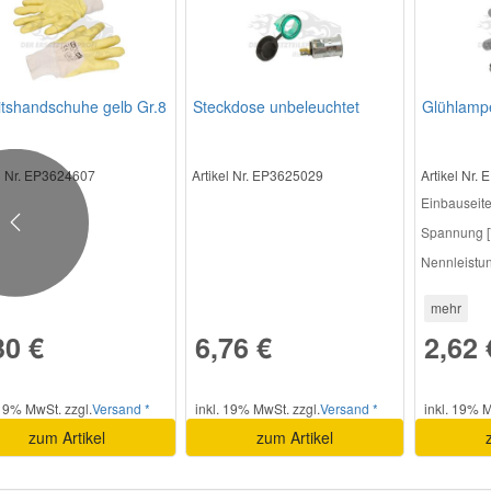
itshandschuhe gelb Gr.8
Steckdose unbeleuchtet
Glühlamp
el Nr. EP3624607
Artikel Nr. EP3625029
Artikel Nr.
Einbauseite
Previous
Spannung [
Nennleistun
mehr
30 €
6,76 €
2,62 
 19% MwSt. zzgl.
Versand *
inkl. 19% MwSt. zzgl.
Versand *
inkl. 19% M
zum Artikel
zum Artikel