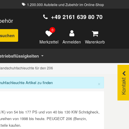
1.200.000 Autoteile und Zubehör im Online-Shop
+49 2161 639 80 70
ubehör
0
suchen
Merkzettel
Warenkorb
Anmelden
etriebsflüssigkeiten
andschuhfachleuchte für den 206
Kontakt
×
fachleuchte Artikel zu finden
E/K) von 54 bis 177 PS und von 40 bis 130 KW Schrägheck,
 Baureihen von 1998 bis heute. PEUGEOT 206 (Benzin,
eile kaufen.