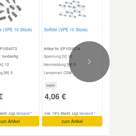
e (VPE 10 Stück)
Soffitte (VPE 10 Stück)
 EP1054573
Artikel Nr. EP1054574
:
beidseitig
Spannung [V]:
12
Next
V]:
12
Nennleistung [W]:
5
g [W]:
5
Lampenart:
C5W
mehr
€
4,06 €
wSt. zzgl.
Versand *
inkl. 19% MwSt. zzgl.
Versand *
zum Artikel
zum Artikel