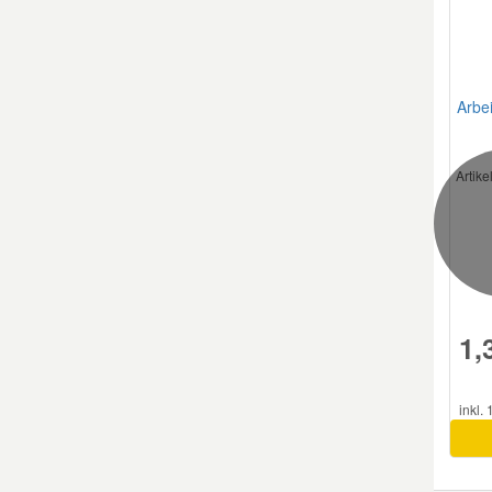
Smart Ersatzteile
Arbe
Suzuki Ersatzteile
Artik
Toyota Ersatzteile
Vauxhall Ersatzteile
Volvo Ersatzteile
1,
inkl.