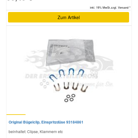
inkl. 19% MwSt.zzgl. Versand *
Zum Artikel
Original Bügelclip, Einspritzdüse 93184861
beinhaltet: Clipse, Klammern etc