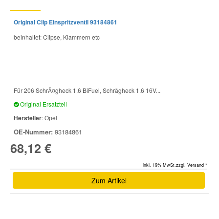
Original Clip Einspritzventil 93184861
beinhaltet: Clipse, Klammern etc
Für 206 SchrÃ¤gheck 1.6 BiFuel, Schrägheck 1.6 16V...
Original Ersatzteil
Hersteller
: Opel
OE-Nummer:
93184861
68,12 €
inkl. 19% MwSt.zzgl. Versand *
Zum Artikel