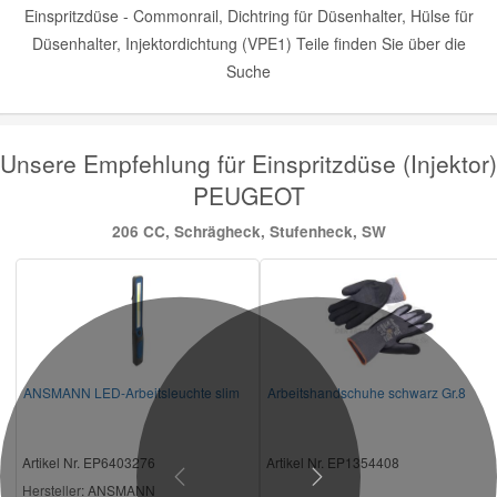
Einspritzdüse - Commonrail, Dichtring für Düsenhalter, Hülse für
Düsenhalter, Injektordichtung (VPE1) Teile finden Sie über die
Suche
Unsere Empfehlung für Einspritzdüse (Injektor)
PEUGEOT
206 CC, Schrägheck, Stufenheck, SW
ANSMANN LED-Arbeitsleuchte slim
Arbeitshandschuhe schwarz Gr.8
Artikel Nr. EP6403276
Artikel Nr. EP1354408
Previous
Next
Hersteller
: ANSMANN