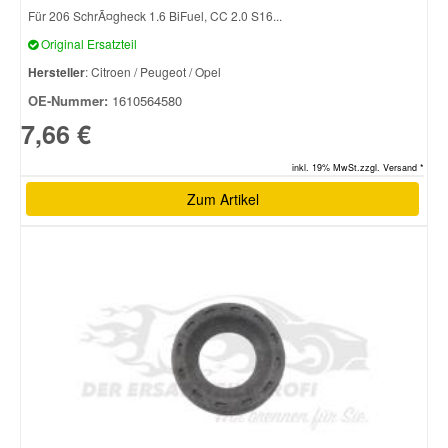
Für 206 SchrÃ¤gheck 1.6 BiFuel, CC 2.0 S16...
Original Ersatzteil
Hersteller
: Citroen / Peugeot / Opel
OE-Nummer:
1610564580
7,66 €
inkl. 19% MwSt.zzgl. Versand *
Zum Artikel