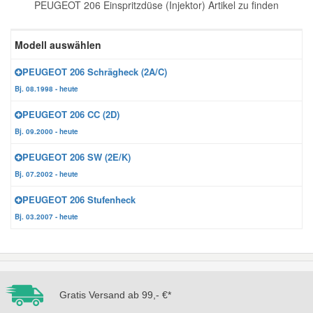
PEUGEOT 206 Einspritzdüse (Injektor) Artikel zu finden
Reparatur-Zubehör
Schlüsselgehäuse
Daewoo Ersatzteile
Scheibenreinigung
Modell auswählen
Karosserie Werkzeug
Werkstattbedarf
Daihatsu Ersatzteile
Zündanlage und Glühanlage
PEUGEOT 206 Schrägheck (2A/C)
Bj. 08.1998 - heute
Winter-Autozubehör
Dodge Ersatzteile
PEUGEOT 206 CC (2D)
Bj. 09.2000 - heute
Honda Ersatzteile
PEUGEOT 206 SW (2E/K)
Bj. 07.2002 - heute
Hyundai Ersatzteile
PEUGEOT 206 Stufenheck
Bj. 03.2007 - heute
Jeep Ersatzteile
Kia Ersatzteile
Gratis Versand ab 99,- €*
Lancia Ersatzteile