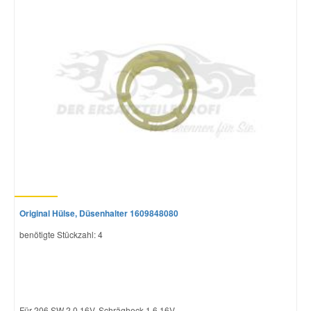
Original Hülse, Düsenhalter 1609848080
benötigte Stückzahl: 4
Für 206 SW 2.0 16V, Schrägheck 1.6 16V...