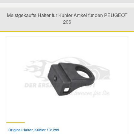
Mazda Ersatzteile
Meistgekaufte Halter für Kühler Artikel für den PEUGEOT
206
Mercedes Ersatzteile
Mini Ersatzteile
Mitsubishi Ersatzteile
Nissan Ersatzteile
Porsche Ersatzteile
Seat Ersatzteile
Original Halter, Kühler 131299
Skoda Ersatzteile