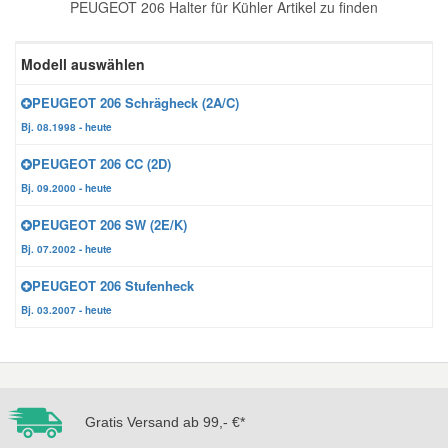
PEUGEOT 206 Halter für Kühler Artikel zu finden
Reparatur-Zubehör
Schlüsselgehäuse
Daewoo Ersatzteile
Scheibenreinigung
Modell auswählen
Karosserie Werkzeug
Werkstattbedarf
Daihatsu Ersatzteile
Zündanlage und Glühanlage
PEUGEOT 206 Schrägheck (2A/C)
Bj. 08.1998 - heute
Winter-Autozubehör
Dodge Ersatzteile
PEUGEOT 206 CC (2D)
Bj. 09.2000 - heute
Honda Ersatzteile
PEUGEOT 206 SW (2E/K)
Bj. 07.2002 - heute
Hyundai Ersatzteile
PEUGEOT 206 Stufenheck
Bj. 03.2007 - heute
Jeep Ersatzteile
Kia Ersatzteile
Gratis Versand ab 99,- €*
Lancia Ersatzteile