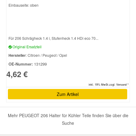
Einbauseite: oben
Smart Ersatzteile
Suzuki Ersatzteile
Für 206 Schrägheck 1.4 i, Stufenheck 1.4 HDi eco 70...
Original Ersatzteil
Toyota Ersatzteile
Hersteller
: Citroen / Peugeot / Opel
OE-Nummer:
131299
Vauxhall Ersatzteile
4,62 €
Volvo Ersatzteile
inkl. 19% MwSt.zzgl. Versand *
Zum Artikel
Mehr PEUGEOT 206 Halter für Kühler Teile finden Sie über die
Suche