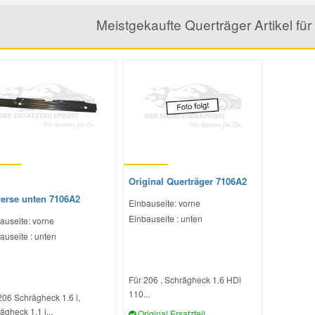
Meistgekaufte Querträger Artikel 
Original Querträger 7106A2
verse unten 7106A2
Einbauseite: vorne
Einbauseite : unten
auseite: vorne
auseite : unten
Für 206 , Schrägheck 1.6 HDi
110...
206 Schrägheck 1.6 i,
ägheck 1.1 i...
Original Ersatzteil