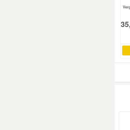
Ver
Mazda Ersatzteile
35
Mercedes Ersatzteile
Mini Ersatzteile
Mitsubishi Ersatzteile
Nissan Ersatzteile
Porsche Ersatzteile
Seat Ersatzteile
Skoda Ersatzteile