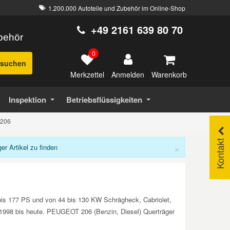
1.200.000 Autoteile und Zubehör im Online-Shop
+49 2161 639 80 70
ubehör
0
suchen
Merkzettel
Warenkorb
Anmelden
Inspektion
Betriebsflüssigkeiten
 206
Kontakt
×
r Artikel zu finden
bis 177 PS und von 44 bis 130 KW Schrägheck, Cabriolet,
on 1998 bis heute. PEUGEOT 206 (Benzin, Diesel) Querträger