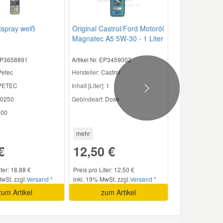
tspray weiß
Original Castrol/Ford Motoröl
Magnatec A5 5W-30 - 1 Liter
CAS2001
 EP3658891
Artikel Nr. EP3459002
Petec
Hersteller:
Castrol
PETEC
Inhalt [Liter]:
1
Next
0250
Gebindeart:
Dose
00
mehr
€
12,50 €
iter: 18,88 €
Preis pro Liter: 12,50 €
wSt. zzgl.
Versand *
inkl. 19% MwSt. zzgl.
Versand *
zum Artikel
zum Artikel