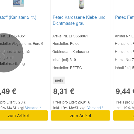
toff (Kanister 5 ltr.)
Petec Karosserie Klebe-und
Petec Fet
Dichtmasse grau
el Nr. EP3624851
Artikel Nr. EP3658961
Artikel Nr.
rsteller-Abgasnorm:
Euro 6
Hersteller
: Petec
Hersteller
: 
eugausstattung:
für
Gebindeart:
Kartusche
Hersteller:
Previous
euge mit
Inhalt [ml]:
310
Herst.-Nr.:
7
offeinspritzung
Hersteller:
PETEC
Inhalt [ml]:
5
mehr
,49 €
8,31 €
9,44 
pro Liter: 3,90 €
Preis pro Liter: 26,81 €
Preis pro L
 19% MwSt. zzgl.
Versand *
inkl. 19% MwSt. zzgl.
Versand *
inkl. 19% M
zum Artikel
zum Artikel