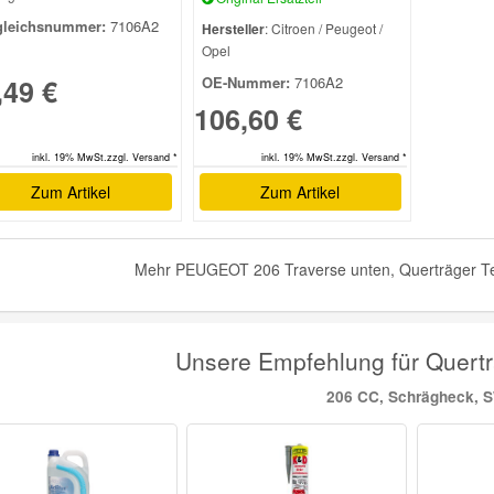
gleichsnummer:
7106A2
Hersteller
: Citroen / Peugeot /
Opel
,49 €
OE-Nummer:
7106A2
106,60 €
inkl. 19% MwSt.zzgl. Versand *
inkl. 19% MwSt.zzgl. Versand *
Zum Artikel
Zum Artikel
Mehr PEUGEOT 206 Traverse unten, Querträger Tei
Unsere Empfehlung für Quer
206 CC, Schrägheck, 