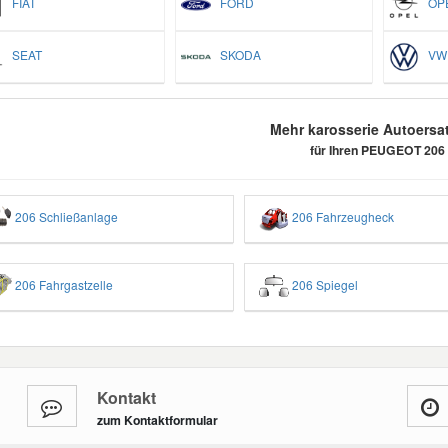
FIAT
FORD
OP
SEAT
SKODA
VW
Mehr karosserie Autoersat
für Ihren PEUGEOT 206
206 Schließanlage
206 Fahrzeugheck
206 Fahrgastzelle
206 Spiegel
Kontakt
zum Kontaktformular