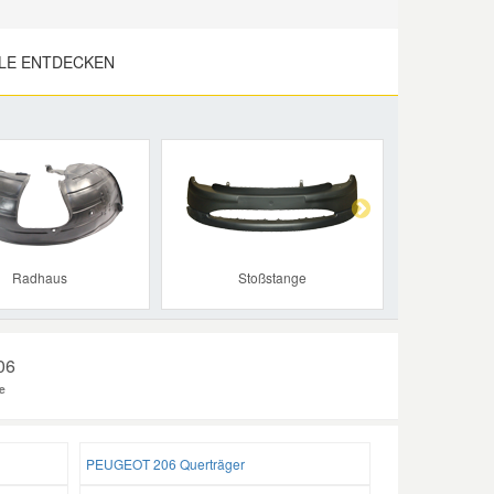
LE ENTDECKEN
Next
Radhaus
Stoßstange
206
e
PEUGEOT 206 Querträger