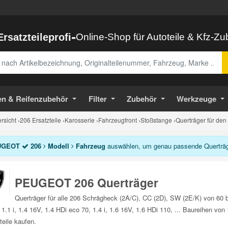
-
Ersatzteileprofi
Online-Shop für Autoteile & Kfz-Z
abe
en & Reifenzubehör
Filter
Zubehör
Werkzeuge
sicht
›
206 Ersatzteile
›
Karosserie
›
Fahrzeugfront
›
Stoßstange
›
Querträger für den
UGEOT
206
Modell
Fahrzeug
auswählen, um genau passende Querträge
PEUGEOT 206 Querträger
Querträger für alle 206 Schrägheck (2A/C), CC (2D), SW (2E/K) von 60 
1.1 i, 1.4 16V, 1.4 HDi eco 70, 1.4 i, 1.6 16V, 1.6 HDi 110, ... Baureihen v
teile kaufen.