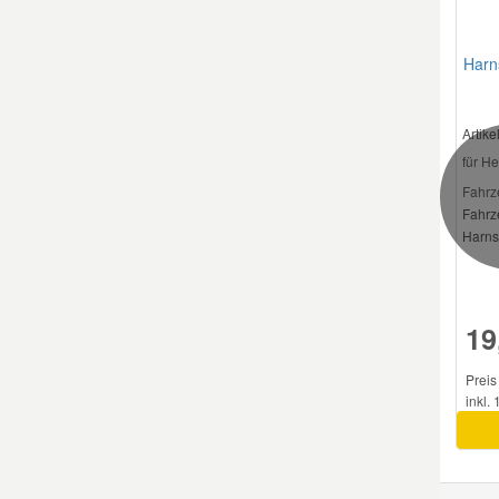
Smart Ersatzteile
Harns
Suzuki Ersatzteile
Artik
für He
Toyota Ersatzteile
Fahrz
Fahrz
Harnst
Vauxhall Ersatzteile
Volvo Ersatzteile
19
Preis 
inkl.