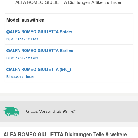
ALFA ROMEO GIULIETTA Dichtungen Artikel zu finden
Reparatur-Zubehör
Schlüsselgehäuse
Daewoo Ersatzteile
Scheibenreinigung
Modell auswählen
Karosserie Werkzeug
Werkstattbedarf
Daihatsu Ersatzteile
Zündanlage und Glühanlage
ALFA ROMEO GIULIETTA Spider
Bj. 01.1955 - 12.1962
Winter-Autozubehör
Dodge Ersatzteile
ALFA ROMEO GIULIETTA Berlina
Bj. 01.1955 - 12.1962
Honda Ersatzteile
ALFA ROMEO GIULIETTA (940_)
Bj. 04.2010 - heute
Hyundai Ersatzteile
Jeep Ersatzteile
Gratis Versand ab 99,- €*
Kia Ersatzteile
ALFA ROMEO GIULIETTA Dichtungen Teile & weitere
Lancia Ersatzteile