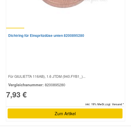
Dichtring für Einspritzdüse unten 8200895280
Für GIULIETTA 116AB), 1.6 JTDM (940.FYB1_)...
Vergleichsnummer:
8200895280
7,93 €
inkl. 19% MwSt.zzgl. Versand *
Zum Artikel