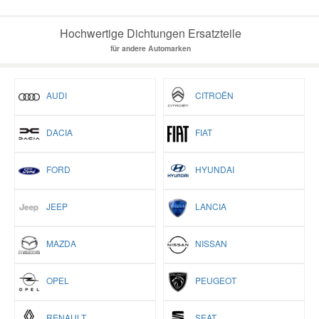
Hochwertige Dichtungen Ersatzteile
für andere Automarken
AUDI
CITROËN
DACIA
FIAT
FORD
HYUNDAI
JEEP
LANCIA
MAZDA
NISSAN
OPEL
PEUGEOT
RENAULT
SEAT