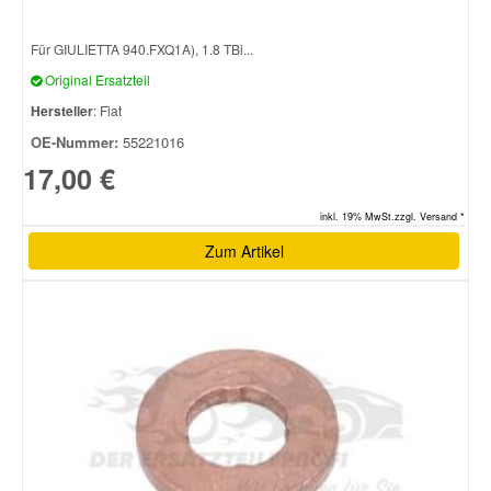
Für GIULIETTA 940.FXQ1A), 1.8 TBi...
Original Ersatzteil
Hersteller
: Fiat
OE-Nummer:
55221016
17,00 €
inkl. 19% MwSt.zzgl. Versand *
Zum Artikel