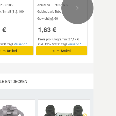
 EP5061050
Artikel Nr. EP1051662
Next
/ Inhalt [St.]:
100
Gebindeart:
Tube
Gewicht [g]:
60
 €
1,63 €
Preis pro Kilogramm: 27,17 €
wSt. zzgl.
Versand *
inkl. 19% MwSt. zzgl.
Versand *
zum Artikel
zum Artikel
LE ENTDECKEN
Next