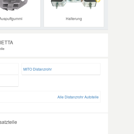
Auspuffgummi
Halterung
LIETTA
lle
MITO Distanzrohr
Alle Distanzrohr Autoteile
atzteile