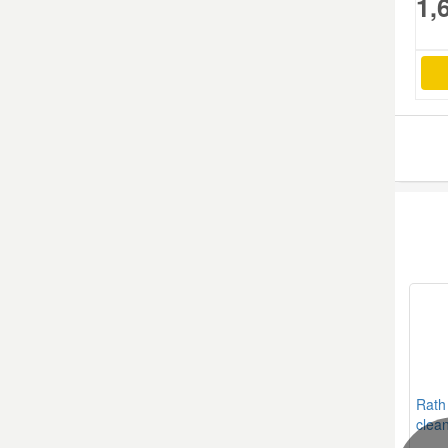
1,
Mazda Ersatzteile
Mercedes Ersatzteile
Mini Ersatzteile
Mitsubishi Ersatzteile
Nissan Ersatzteile
Porsche Ersatzteile
Seat Ersatzteile
Rath
clea
Skoda Ersatzteile