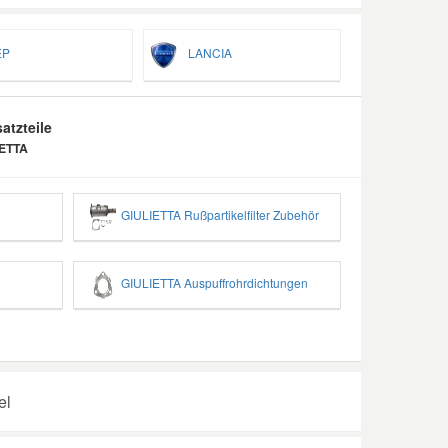
P
LANCIA
atzteile
IETTA
GIULIETTA Rußpartikelfilter Zubehör
GIULIETTA Auspuffrohrdichtungen
el