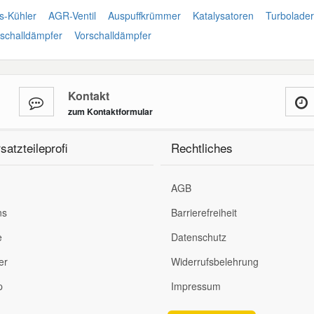
-Kühler
AGR-Ventil
Auspuffkrümmer
Katalysatoren
Turbolader
lschalldämpfer
Vorschalldämpfer
Kontakt
zum Kontaktformular
satzteileprofi
Rechtliches
AGB
ns
Barrierefreiheit
e
Datenschutz
er
Widerrufsbelehrung
p
Impressum