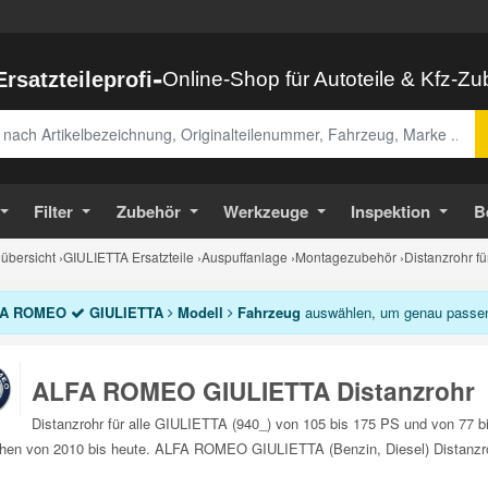
-
Ersatzteileprofi
Online-Shop für Autoteile & Kfz-Z
abe
Filter
Zubehör
Werkzeuge
Inspektion
B
bersicht
›
GIULIETTA Ersatzteile
›
Auspuffanlage
›
Montagezubehör
›
Distanzrohr f
A ROMEO
GIULIETTA
Modell
Fahrzeug
auswählen, um genau passend
ALFA ROMEO GIULIETTA Distanzrohr
Distanzrohr für alle GIULIETTA (940_) von 105 bis 175 PS und von 77
hen von 2010 bis heute. ALFA ROMEO GIULIETTA (Benzin, Diesel) Distanzroh