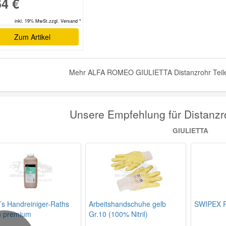
64 €
inkl. 19% MwSt.zzgl. Versand *
Zum Artikel
Mehr ALFA ROMEO GIULIETTA Distanzrohr Teile 
Unsere Empfehlung für Distan
GIULIETTA
´s Handreiniger-Raths
Arbeitshandschuhe gelb
SWIPEX R
n premium
Gr.10 (100% Nitril)