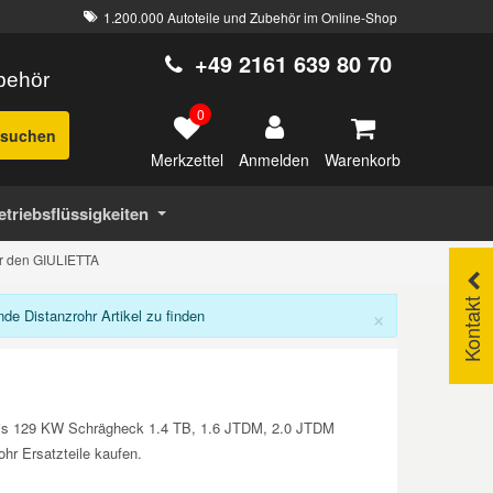
1.200.000 Autoteile und Zubehör im Online-Shop
+49 2161 639 80 70
ubehör
0
suchen
Merkzettel
Warenkorb
Anmelden
etriebsflüssigkeiten
ür den GIULIETTA
Kontakt
×
e Distanzrohr Artikel zu finden
 bis 129 KW Schrägheck 1.4 TB, 1.6 JTDM, 2.0 JTDM
r Ersatzteile kaufen.