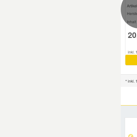
Artik
Herste
Smart Ersatzteile
Inhalt 
20
Suzuki Ersatzteile
Toyota Ersatzteile
inkl.
Vauxhall Ersatzteile
* inkl.
Volvo Ersatzteile