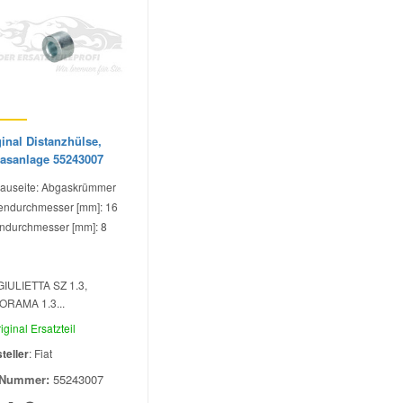
inal Distanzhülse,
asanlage 55243007
auseite: Abgaskrümmer
ndurchmesser [mm]: 16
ndurchmesser [mm]: 8
GIULIETTA SZ 1.3,
ORAMA 1.3...
iginal Ersatzteil
teller
: Fiat
Nummer:
55243007