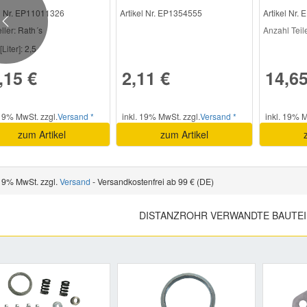
el Nr. EP11011326
Artikel Nr. EP1354555
Artikel Nr.
Previous
ller
: Rath´s
Anzahl Teile 
[Liter]:
2,5
,15 €
2,11 €
14,65
 19% MwSt. zzgl.
Versand *
inkl. 19% MwSt. zzgl.
Versand *
inkl. 19% M
zum Artikel
zum Artikel
 19% MwSt. zzgl.
Versand
- Versandkostenfrei ab 99 € (DE)
DISTANZROHR VERWANDTE BAUTEI
Previous