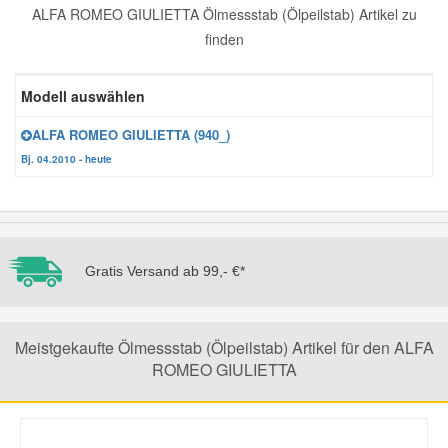
ALFA ROMEO GIULIETTA Ölmessstab (Ölpeilstab) Artikel zu
Reparatur-Zubehör
Schlüsselgehäuse
Daewoo Ersatzteile
finden
Scheibenreinigung
Karosserie Werkzeug
Werkstattbedarf
Daihatsu Ersatzteile
Modell auswählen
Zündanlage und Glühanlage
ALFA ROMEO GIULIETTA (940_)
Winter-Autozubehör
Dodge Ersatzteile
Bj. 04.2010 - heute
Honda Ersatzteile
Hyundai Ersatzteile
Gratis Versand ab 99,- €*
Jeep Ersatzteile
Meistgekaufte Ölmessstab (Ölpeilstab) Artikel für den ALFA
ROMEO GIULIETTA
Kia Ersatzteile
Lancia Ersatzteile