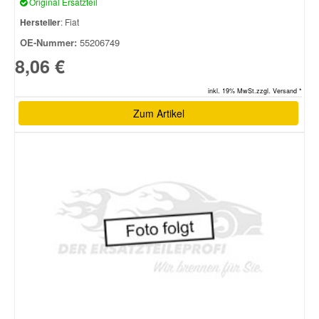
Original Ersatzteil
Hersteller
: Fiat
Smart Ersatzteile
OE-Nummer:
55206749
8,06 €
Suzuki Ersatzteile
inkl. 19% MwSt.zzgl. Versand *
Zum Artikel
Toyota Ersatzteile
Vauxhall Ersatzteile
Volvo Ersatzteile