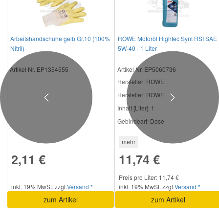
Arbeitshandschuhe gelb Gr.10 (100%
ROWE Motoröl Hightec Synt RSI SAE
Nitril)
5W-40 - 1 Liter
Artikel Nr. EP1354555
Artikel Nr. EP5060736
Hersteller
: ROWE
Hersteller:
ROWE
Previous
Next
Inhalt [Liter]:
1
Gebindeart:
Dose
mehr
2,11 €
11,74 €
Preis pro Liter: 11,74 €
inkl. 19% MwSt. zzgl.
Versand *
inkl. 19% MwSt. zzgl.
Versand *
zum Artikel
zum Artikel