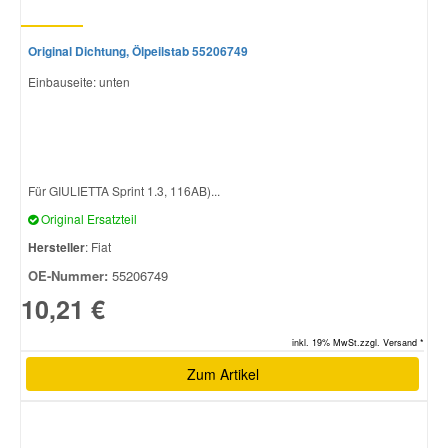
Original Dichtung, Ölpeilstab 55206749
Einbauseite: unten
Für GIULIETTA Sprint 1.3, 116AB)...
Original Ersatzteil
Hersteller
: Fiat
OE-Nummer:
55206749
10,21 €
inkl. 19% MwSt.zzgl. Versand *
Zum Artikel