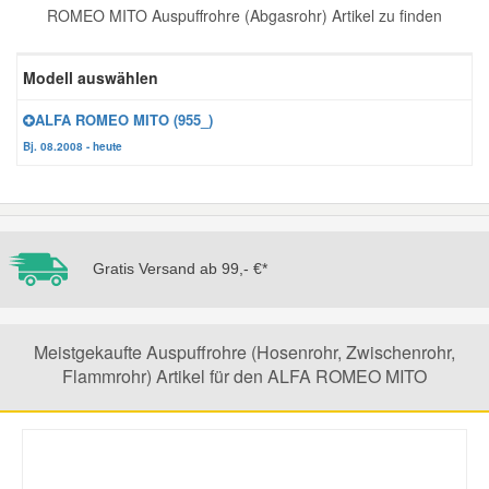
ROMEO MITO Auspuffrohre (Abgasrohr) Artikel zu finden
Reparatur-Zubehör
Schlüsselgehäuse
Daewoo Ersatzteile
Scheibenreinigung
Modell auswählen
Karosserie Werkzeug
Werkstattbedarf
Daihatsu Ersatzteile
Zündanlage und Glühanlage
ALFA ROMEO MITO (955_)
Bj. 08.2008 - heute
Winter-Autozubehör
Dodge Ersatzteile
Honda Ersatzteile
Gratis Versand ab 99,- €*
Hyundai Ersatzteile
Jeep Ersatzteile
Meistgekaufte Auspuffrohre (Hosenrohr, Zwischenrohr,
Flammrohr) Artikel für den ALFA ROMEO MITO
Kia Ersatzteile
Lancia Ersatzteile