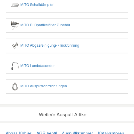
MITO Schalldämpfer
MITO Rußpartikelfilter Zubehör
MITO Abgasreinigung- / rückführung
MITO Lambdasonden
MITO Auspuffrohrdichtungen
Weitere Auspuff Artikel
Abgas-Kühler
AGR-Ventil
Auspuffkrümmer
Katalysatoren