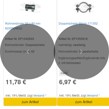
Rohrverbinder 50 x 80 mm
Doppelschelle 66mm 171352
8200504652
Artikel Nr. EP1042603
Artikel Nr. EP1050918
Rohrverbinder:
Doppelschelle
mehrteilig:
zweiteilig
Durchmesser [mm]:
50
Rohrverbinder:
Doppelschelle
Previous
Next
Ergänzungsartikel/Ergänzende Info
2:
mit Schrauben
mehr
11,78 €
6,97 €
inkl. 19% MwSt. zzgl.
Versand *
inkl. 19% MwSt. zzgl.
Versand *
zum Artikel
zum Artikel