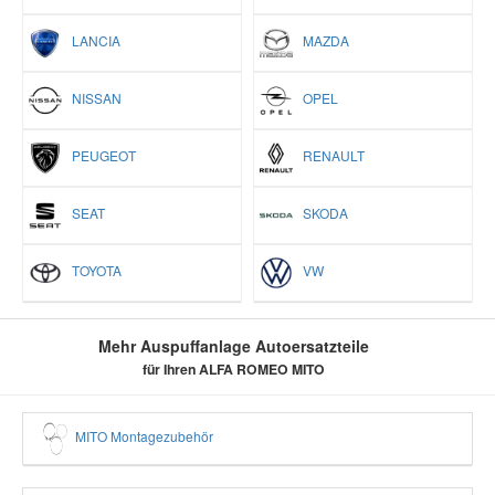
LANCIA
MAZDA
NISSAN
OPEL
PEUGEOT
RENAULT
SEAT
SKODA
TOYOTA
VW
Mehr Auspuffanlage Autoersatzteile
für Ihren ALFA ROMEO MITO
MITO Montagezubehör