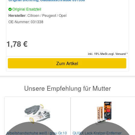
Original Ersatzteil
Hersteller
: Citroen / Peugeot / Opel
OE-Nummer:
031338
1,78 €
inkl. 19% MwSt.zzgl. Versand *
Zum Artikel
Unsere Empfehlung für Mutter
Arbeitshandschuhe weiß / grau Gr.10
QUIXX Lack-Kratzer-Entferner