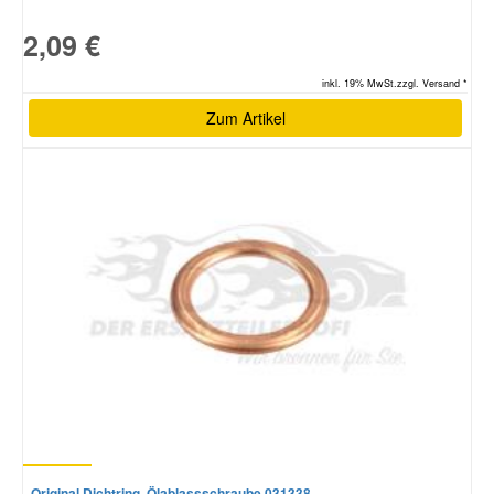
2,09 €
inkl. 19% MwSt.zzgl. Versand *
Zum Artikel
Original Dichtring, Ölablassschraube 031338