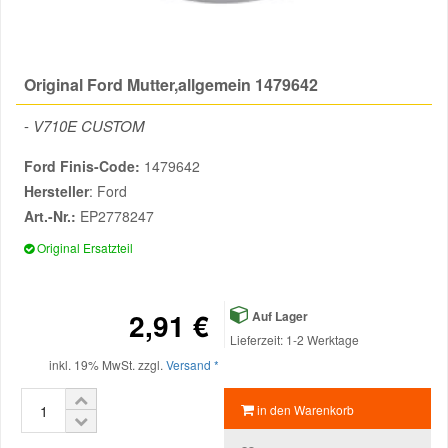
Reparatur-Zubehör
Schlüsselgehäuse
Daewoo Ersatzteile
Scheibenreinigung
Original Ford Mutter,allgemein 1479642
Karosserie Werkzeug
Werkstattbedarf
Daihatsu Ersatzteile
Zündanlage und Glühanlage
-
V710E CUSTOM
Winter-Autozubehör
Dodge Ersatzteile
Ford Finis-Code:
1479642
Hersteller
: Ford
Honda Ersatzteile
Art.-Nr.:
EP2778247
Original Ersatzteil
Hyundai Ersatzteile
2,91 €
Auf Lager
Jeep Ersatzteile
Lieferzeit: 1-2 Werktage
inkl. 19% MwSt. zzgl.
Versand *
Kia Ersatzteile
in den Warenkorb
Lancia Ersatzteile