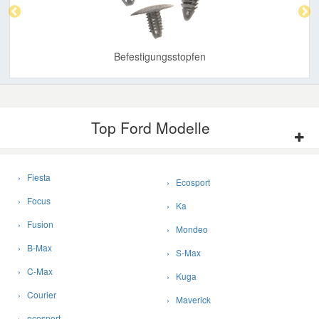
Befestigungsstopfen
Top Ford Modelle
› Fiesta
› Ecosport
› Focus
› Ka
› Fusion
› Mondeo
› B-Max
› S-Max
› C-Max
› Kuga
› Courier
› Maverick
› ecosport