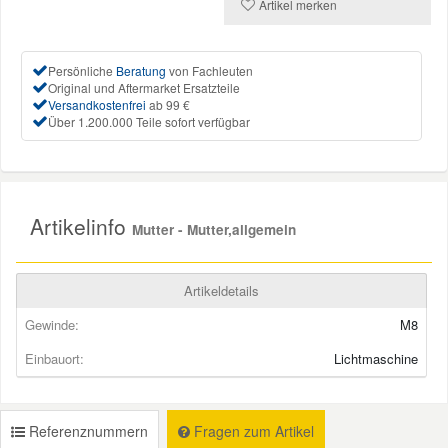
Artikel merken
Mazda Ersatzteile
Persönliche
Beratung
von Fachleuten
Original und Aftermarket Ersatzteile
Mercedes Ersatzteile
Versandkostenfrei
ab 99 €
Über 1.200.000 Teile sofort verfügbar
Mini Ersatzteile
Mitsubishi Ersatzteile
Artikelinfo
Mutter - Mutter,allgemein
Nissan Ersatzteile
Artikeldetails
Gewinde:
M8
Porsche Ersatzteile
Einbauort:
Lichtmaschine
Seat Ersatzteile
Referenznummern
Fragen zum Artikel
Skoda Ersatzteile