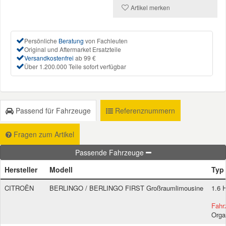
Artikel merken
Mazda Ersatzteile
Persönliche
Beratung
von Fachleuten
Original und Aftermarket Ersatzteile
Mercedes Ersatzteile
Versandkostenfrei
ab 99 €
Über 1.200.000 Teile sofort verfügbar
Mini Ersatzteile
Mitsubishi Ersatzteile
Passend für Fahrzeuge
Referenznummern
Fragen zum Artikel
Nissan Ersatzteile
Passende Fahrzeuge
Porsche Ersatzteile
Hersteller
Modell
Typ
CITROËN
BERLINGO / BERLINGO FIRST Großraumlimousine
1.6 
Seat Ersatzteile
Fahrz
Orga
Skoda Ersatzteile