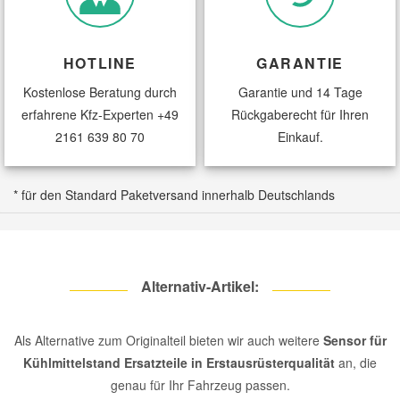
CITROËN
XSARA
1.9 
CITROËN
XSARA
1.9 
HOTLINE
GARANTIE
CITROËN
XSARA
1.9 
Kostenlose Beratung durch
Garantie und 14 Tage
CITROËN
XSARA
2.0 
erfahrene Kfz-Experten
+49
Rückgaberecht für Ihren
2161 639 80 70
Einkauf.
CITROËN
XSARA Break
1.8 
CITROËN
XSARA Break
1.9 
* für den Standard Paketversand innerhalb Deutschlands
CITROËN
XSARA Break
1.9 
CITROËN
XSARA Break
1.9 
CITROËN
XSARA Coupe
1.9 
Alternativ-Artikel:
CITROËN
XSARA Coupe
1.9 
CITROËN
XSARA Coupe
2.0 
Als Alternative zum Originalteil bieten wir auch weitere
Sensor für
CITROËN
Kühlmittelstand Ersatzteile in Erstausrüsterqualität
XSARA PICASSO
an, die
1.6 
genau für Ihr Fahrzeug passen.
CITROËN
XSARA PICASSO
1.6 