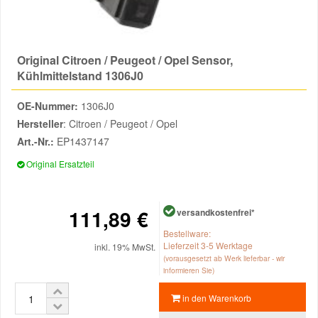
Reparatur-Zubehör
Schlüsselgehäuse
Daewoo Ersatzteile
Scheibenreinigung
Original Citroen / Peugeot / Opel Sensor,
Karosserie Werkzeug
Werkstattbedarf
Daihatsu Ersatzteile
Zündanlage und Glühanlage
Kühlmittelstand 1306J0
Winter-Autozubehör
OE-Nummer:
1306J0
Dodge Ersatzteile
Hersteller
: Citroen / Peugeot / Opel
Art.-Nr.:
EP1437147
Honda Ersatzteile
Original Ersatzteil
Hyundai Ersatzteile
111,89 €
versandkostenfrei*
Jeep Ersatzteile
Bestellware:
Lieferzeit 3-5 Werktage
inkl. 19% MwSt.
(vorausgesetzt ab Werk lieferbar - wir
Kia Ersatzteile
informieren Sie)
in den Warenkorb
Lancia Ersatzteile