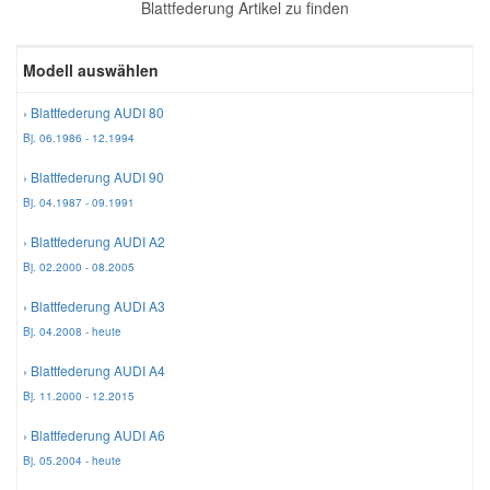
Blattfederung Artikel zu finden
Reparatur-Zubehör
Schlüsselgehäuse
Daewoo Ersatzteile
Scheibenreinigung
Modell auswählen
Karosserie Werkzeug
Werkstattbedarf
Daihatsu Ersatzteile
Zündanlage und Glühanlage
› Blattfederung AUDI 80
Bj. 06.1986 - 12.1994
Winter-Autozubehör
Dodge Ersatzteile
› Blattfederung AUDI 90
Bj. 04.1987 - 09.1991
Honda Ersatzteile
› Blattfederung AUDI A2
Bj. 02.2000 - 08.2005
Hyundai Ersatzteile
› Blattfederung AUDI A3
Bj. 04.2008 - heute
Jeep Ersatzteile
› Blattfederung AUDI A4
Bj. 11.2000 - 12.2015
Kia Ersatzteile
› Blattfederung AUDI A6
Bj. 05.2004 - heute
Lancia Ersatzteile