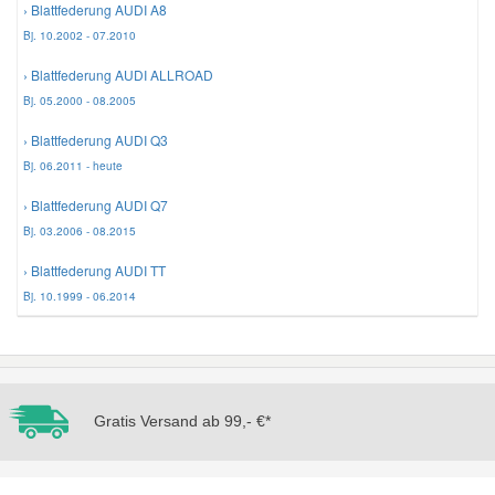
› Blattfederung AUDI A8
Bj. 10.2002 - 07.2010
Mazda Ersatzteile
› Blattfederung AUDI ALLROAD
Bj. 05.2000 - 08.2005
Mercedes Ersatzteile
› Blattfederung AUDI Q3
Bj. 06.2011 - heute
Mini Ersatzteile
› Blattfederung AUDI Q7
Bj. 03.2006 - 08.2015
Mitsubishi Ersatzteile
› Blattfederung AUDI TT
Bj. 10.1999 - 06.2014
Nissan Ersatzteile
Porsche Ersatzteile
Gratis Versand ab 99,- €*
Seat Ersatzteile
Skoda Ersatzteile