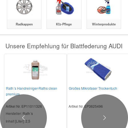
Radkappen
Kfz-Pflege
Winterprodukte
Unsere Empfehlung für Blattfederung AUDI
Rath´s Handreiniger-Raths clean
Großes Mikrofaser Trockentuch
premium
Artikel Nr. EP11011326
Artikel Nr. EP3625496
Hersteller
: Rath´s
Previous
Next
Inhalt [Liter]:
2,5