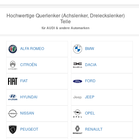
Hochwertige Querlenker (Achslenker, Dreieckslenker)
Teile
für AUDI & andere Automarken
ALFA ROMEO
BMW
CITROËN
DACIA
FIAT
FORD
HYUNDAI
JEEP
NISSAN
OPEL
PEUGEOT
RENAULT