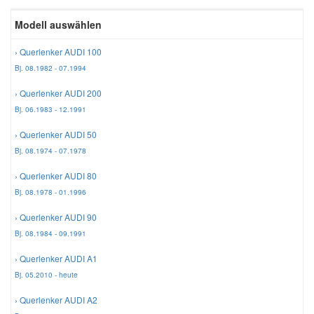
Reparatur-Zubehör
Schlüsselgehäuse
Modell auswählen
Daewoo Ersatzteile
Scheibenreinigung
› Querlenker AUDI 100
Karosserie Werkzeug
Werkstattbedarf
Daihatsu Ersatzteile
Zündanlage und Glühanlage
Bj. 08.1982 - 07.1994
› Querlenker AUDI 200
Winter-Autozubehör
Dodge Ersatzteile
Bj. 06.1983 - 12.1991
› Querlenker AUDI 50
Honda Ersatzteile
Bj. 08.1974 - 07.1978
› Querlenker AUDI 80
Hyundai Ersatzteile
Bj. 08.1978 - 01.1996
› Querlenker AUDI 90
Jeep Ersatzteile
Bj. 08.1984 - 09.1991
› Querlenker AUDI A1
Kia Ersatzteile
Bj. 05.2010 - heute
› Querlenker AUDI A2
Lancia Ersatzteile