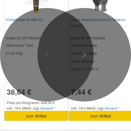
Klüberpaste 46 MR 401
Hazet Arbeitshandschuhe schwarz
(Hazet)
Artikel Nr. EP1354354
Artikel Nr. EP1053040
Gebindeart:
Tube
Hersteller
: Hazet
Inhalt:
60g
Hersteller:
Hazet
Previous
Next
Farbe:
schwarz
Herst.-Nr.:
1987-4
38,64 €
7,44 €
Preis pro Kilogramm: 644,00 €
inkl. 19% MwSt. zzgl.
Versand *
inkl. 19% MwSt. zzgl.
Versand *
zum Artikel
zum Artikel