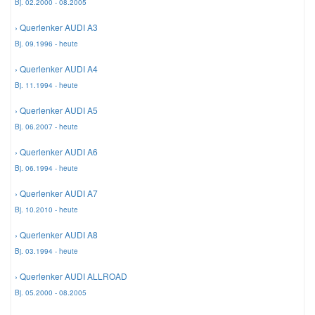
Bj. 02.2000 - 08.2005
› Querlenker AUDI A3
Mazda Ersatzteile
Bj. 09.1996 - heute
› Querlenker AUDI A4
Mercedes Ersatzteile
Bj. 11.1994 - heute
Mini Ersatzteile
› Querlenker AUDI A5
Bj. 06.2007 - heute
Mitsubishi Ersatzteile
› Querlenker AUDI A6
Bj. 06.1994 - heute
Nissan Ersatzteile
› Querlenker AUDI A7
Bj. 10.2010 - heute
Porsche Ersatzteile
› Querlenker AUDI A8
Bj. 03.1994 - heute
Seat Ersatzteile
› Querlenker AUDI ALLROAD
Bj. 05.2000 - 08.2005
Skoda Ersatzteile