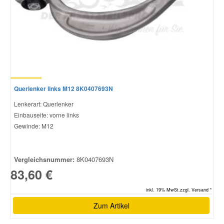
Querlenker links M12 8K0407693N
Lenkerart: Querlenker
Einbauseite: vorne links
Gewinde: M12
Vergleichsnummer:
8K0407693N
83,60 €
inkl. 19% MwSt.zzgl. Versand *
Zum Artikel