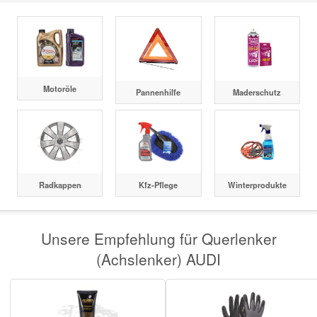
Motoröle
Pannenhilfe
Maderschutz
Radkappen
Kfz-Pflege
Winterprodukte
Unsere Empfehlung für Querlenker
(Achslenker) AUDI