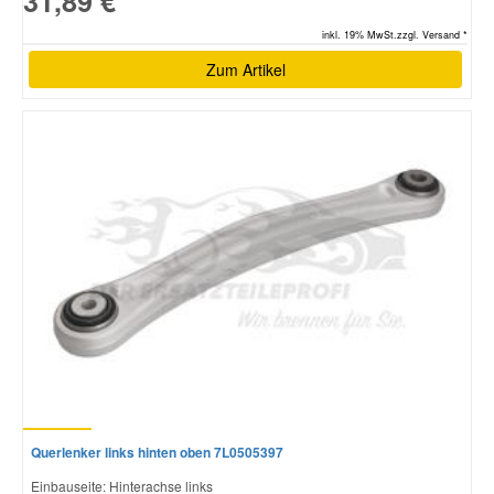
31,89 €
inkl. 19% MwSt.zzgl. Versand *
Zum Artikel
Querlenker links hinten oben 7L0505397
Einbauseite: Hinterachse links