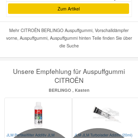
Zum Artikel
Mehr CITROËN BERLINGO Auspuffgummi, Vorschalldämpfer
vorne, Auspuffgummi, Auspuffgummi hinten Teile finden Sie über
die Suche
Unsere Empfehlung für Auspuffgummi
CITROËN
BERLINGO , Kasten
JLM Partikelfilter Additiv JLM
JLM JLM Turbolader Additiv (20ml)