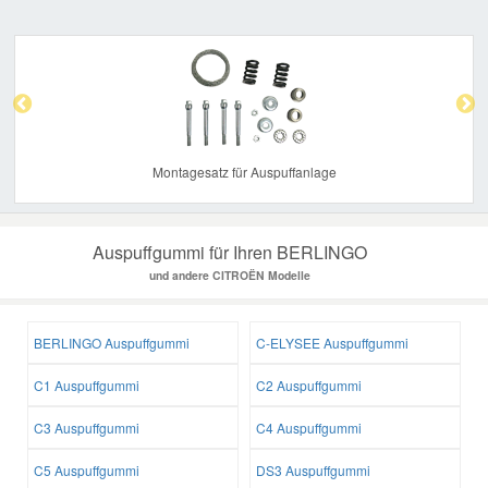
Previous
Nex
Montagesatz für Auspuffanlage
Auspuffgummi für Ihren BERLINGO
und andere CITROËN Modelle
BERLINGO Auspuffgummi
C-ELYSEE Auspuffgummi
C1 Auspuffgummi
C2 Auspuffgummi
C3 Auspuffgummi
C4 Auspuffgummi
C5 Auspuffgummi
DS3 Auspuffgummi