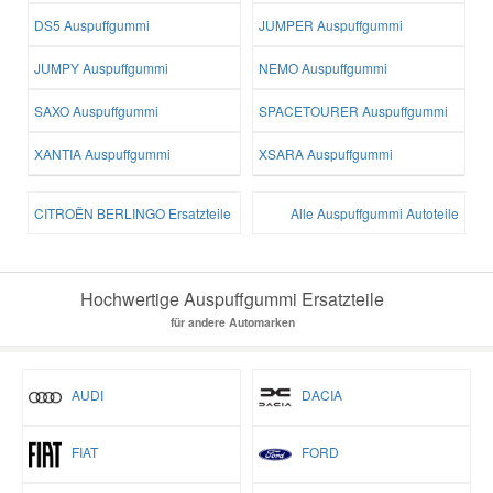
DS5 Auspuffgummi
JUMPER Auspuffgummi
JUMPY Auspuffgummi
NEMO Auspuffgummi
SAXO Auspuffgummi
SPACETOURER Auspuffgummi
XANTIA Auspuffgummi
XSARA Auspuffgummi
CITROËN BERLINGO Ersatzteile
Alle Auspuffgummi Autoteile
Hochwertige Auspuffgummi Ersatzteile
für andere Automarken
AUDI
DACIA
FIAT
FORD