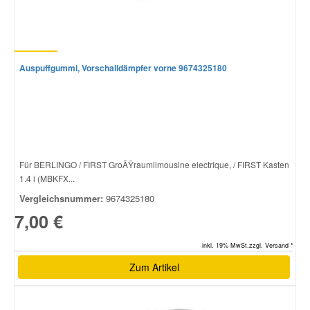
Smart Ersatzteile
Auspuffgummi, Vorschalldämpfer vorne 9674325180
Suzuki Ersatzteile
Toyota Ersatzteile
Vauxhall Ersatzteile
Für BERLINGO / FIRST GroÃŸraumlimousine electrique, / FIRST Kasten
1.4 i (MBKFX...
Volvo Ersatzteile
Vergleichsnummer:
9674325180
7,00 €
inkl. 19% MwSt.zzgl. Versand *
Zum Artikel