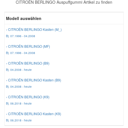
CITROËN BERLINGO Auspuffgummi Artikel zu finden
Reparatur-Zubehör
Schlüsselgehäuse
Daewoo Ersatzteile
Scheibenreinigung
Modell auswählen
Karosserie Werkzeug
Werkstattbedarf
Daihatsu Ersatzteile
Zündanlage und Glühanlage
› CITROËN BERLINGO Kasten (M_)
Bj. 07.1996 - 04.2008
Winter-Autozubehör
Dodge Ersatzteile
› CITROËN BERLINGO (MF)
Bj. 07.1996 - 04.2008
Honda Ersatzteile
› CITROËN BERLINGO (B9)
Bj. 04.2008 - heute
Hyundai Ersatzteile
› CITROËN BERLINGO Kasten (B9)
Bj. 04.2008 - heute
Jeep Ersatzteile
› CITROËN BERLINGO (K9)
Bj. 06.2018 - heute
Kia Ersatzteile
› CITROËN BERLINGO Kasten (K9)
Bj. 06.2018 - heute
Lancia Ersatzteile