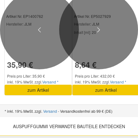
Artikel Nr. EP1400762
Artikel Nr. EP5027929
Hersteller
: JLM
Hersteller
: JLM
Previous
Next
Inhalt [ml]:
20
35,90 €
8,64 €
Preis pro Liter: 35,90 €
Preis pro Liter: 432,00 €
inkl. 19% MwSt. zzgl.
Versand *
inkl. 19% MwSt. zzgl.
Versand *
zum Artikel
zum Artikel
* inkl. 19% MwSt. zzgl.
Versand
- Versandkostenfrei ab 99 € (DE)
AUSPUFFGUMMI VERWANDTE BAUTEILE ENTDECKEN