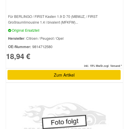
Für BERLINGO / FIRST Kasten 1.9 D 70 (MBWJZ, / FIRST
Großraumlimousine 1.4 i bivalent (MFKFW)...
Original Ersatzteil
Hersteller
: Citroen / Peugeot / Opel
OE-Nummer:
9814712580
18,94 €
inkl. 19% MwSt.zzgl. Versand *
Zum Artikel