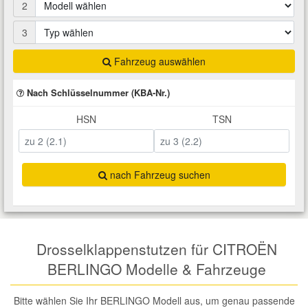
2
Total Motoröle
Druckluft Werkzeuge
Glühlampen
Montage
VW Ersatzteile
Heizung und Klimaanlage
3
Fahrwerk Werkzeuge
Kfz-Pflege
Reiniger
Abarth Ersatzteile
Kraftstoffsystem
Fahrzeug auswählen
Nach Schlüsselnummer (KBA-Nr.)
Halterung Abgasstrang
Kofferraumwanne
Rostlöser
Kühlung
Alfa Romeo Ersatzteile
HSN
TSN
Lenkung
Handwerkzeuge
Ladetechnik für Elektroautos
Scheibenkleber
Audi Ersatzteile
Motor
Kfz Spezialwerkzeuge
Marderschutz
Schmiermittel
nach Fahrzeug suchen
BMW Ersatzteile
Innenausstattung
Leitungsverbinder
Nachrüstwischer
Chevrolet Ersatzteile
Karosserieteile
Drosselklappenstutzen für CITROËN
Motortechnik Werkzeuge
Pannenhilfe
Chrysler Ersatzteile
BERLINGO Modelle & Fahrzeuge
Räder und Reifen
Prüf- und Messwerkzeuge
Reifen Zubehör
Cupra Ersatzteile
Bitte wählen Sie Ihr BERLINGO Modell aus, um genau passende
Riementrieb