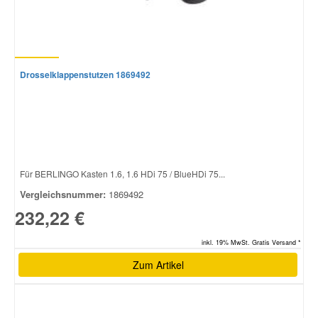
Smart Ersatzteile
Drosselklappenstutzen 1869492
Suzuki Ersatzteile
Toyota Ersatzteile
Vauxhall Ersatzteile
Für BERLINGO Kasten 1.6, 1.6 HDi 75 / BlueHDi 75...
Vergleichsnummer:
1869492
Volvo Ersatzteile
232,22 €
inkl. 19% MwSt. Gratis Versand *
Zum Artikel