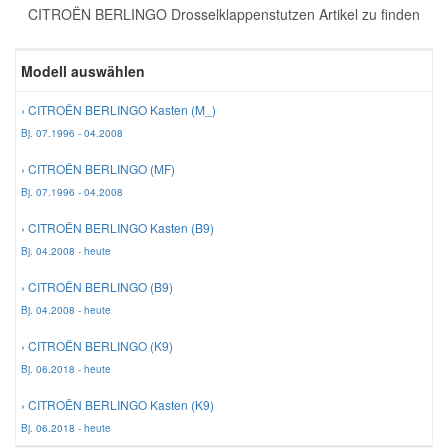
CITROËN BERLINGO Drosselklappenstutzen Artikel zu finden
Reparatur-Zubehör
Schlüsselgehäuse
Daewoo Ersatzteile
Scheibenreinigung
Modell auswählen
Karosserie Werkzeug
Werkstattbedarf
Daihatsu Ersatzteile
Zündanlage und Glühanlage
› CITROËN BERLINGO Kasten (M_)
Bj. 07.1996 - 04.2008
Winter-Autozubehör
Dodge Ersatzteile
› CITROËN BERLINGO (MF)
Bj. 07.1996 - 04.2008
Honda Ersatzteile
› CITROËN BERLINGO Kasten (B9)
Bj. 04.2008 - heute
Hyundai Ersatzteile
› CITROËN BERLINGO (B9)
Bj. 04.2008 - heute
Jeep Ersatzteile
› CITROËN BERLINGO (K9)
Bj. 06.2018 - heute
Kia Ersatzteile
› CITROËN BERLINGO Kasten (K9)
Bj. 06.2018 - heute
Lancia Ersatzteile