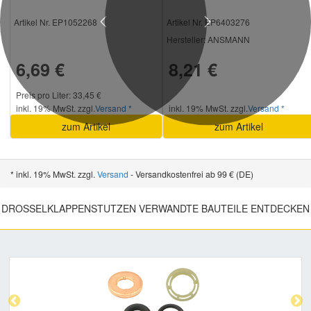
Artikel Nr. EP1052268
Artikel Nr. EP6403276
Previous
Next
Hersteller
: ANSMANN
6,69 €
8,21 €
Preis pro Liter: 33,45 €
inkl. 19% MwSt. zzgl.
Versand *
inkl. 19% MwSt. zzgl.
Versand *
zum Artikel
zum Artikel
* inkl. 19% MwSt. zzgl.
Versand
- Versandkostenfrei ab 99 € (DE)
DROSSELKLAPPENSTUTZEN VERWANDTE BAUTEILE ENTDECKEN
Previous
Nex