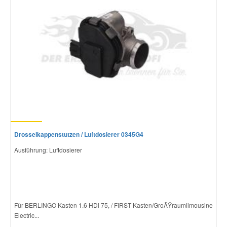
Drosselkappenstutzen / Luftdosierer 0345G4
Ausführung: Luftdosierer
Für BERLINGO Kasten 1.6 HDi 75, / FIRST Kasten/GroÃŸraumlimousine
Electric...