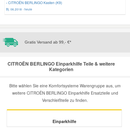
› CITROËN BERLINGO Kasten (K9)
Bj. 06.2018 - heute
Mazda Ersatzteile
Mercedes Ersatzteile
Gratis Versand ab 99,- €*
Mini Ersatzteile
Mitsubishi Ersatzteile
CITROËN BERLINGO Einparkhilfe Teile & weitere
Kategorien
Nissan Ersatzteile
Bitte wählen Sie eine Komfortsysteme Warengruppe aus, um
weitere CITROËN BERLINGO Einparkhilfe Ersatzteile und
Porsche Ersatzteile
Verschleißteile zu finden.
Seat Ersatzteile
Einparkhilfe
Skoda Ersatzteile