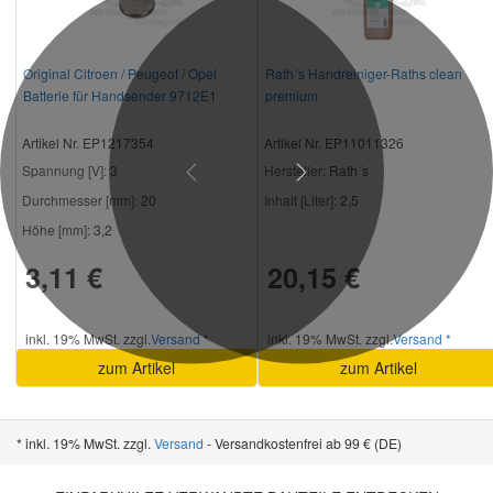
Original Citroen / Peugeot / Opel
Rath´s Handreiniger-Raths clean
Batterie für Handsender 9712E1
premium
Artikel Nr. EP1217354
Artikel Nr. EP11011326
Spannung [V]:
3
Hersteller
: Rath´s
Previous
Next
Durchmesser [mm]:
20
Inhalt [Liter]:
2,5
Höhe [mm]:
3,2
3,11 €
20,15 €
inkl. 19% MwSt. zzgl.
Versand *
inkl. 19% MwSt. zzgl.
Versand *
zum Artikel
zum Artikel
* inkl. 19% MwSt. zzgl.
Versand
- Versandkostenfrei ab 99 € (DE)