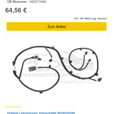
OE-Nummer:
1683273480
64,56 €
inkl. 19% MwSt.zzgl. Versand *
Zum Artikel
Original Leitungssatz, Einparkhilfe 9828035580