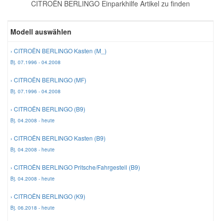
CITROËN BERLINGO Einparkhilfe Artikel zu finden
Reparatur-Zubehör
Schlüsselgehäuse
Daewoo Ersatzteile
Scheibenreinigung
Modell auswählen
Karosserie Werkzeug
Werkstattbedarf
Daihatsu Ersatzteile
Zündanlage und Glühanlage
› CITROËN BERLINGO Kasten (M_)
Bj. 07.1996 - 04.2008
Winter-Autozubehör
Dodge Ersatzteile
› CITROËN BERLINGO (MF)
Bj. 07.1996 - 04.2008
Honda Ersatzteile
› CITROËN BERLINGO (B9)
Bj. 04.2008 - heute
Hyundai Ersatzteile
› CITROËN BERLINGO Kasten (B9)
Bj. 04.2008 - heute
Jeep Ersatzteile
› CITROËN BERLINGO Pritsche/Fahrgestell (B9)
Bj. 04.2008 - heute
Kia Ersatzteile
› CITROËN BERLINGO (K9)
Bj. 06.2018 - heute
Lancia Ersatzteile