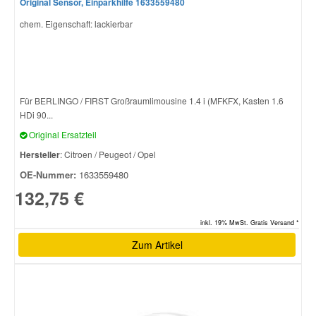
Original Sensor, Einparkhilfe 1633559480
chem. Eigenschaft: lackierbar
Für BERLINGO / FIRST Großraumlimousine 1.4 i (MFKFX, Kasten 1.6
HDi 90...
Original Ersatzteil
Hersteller
: Citroen / Peugeot / Opel
OE-Nummer:
1633559480
132,75 €
inkl. 19% MwSt. Gratis Versand *
Zum Artikel