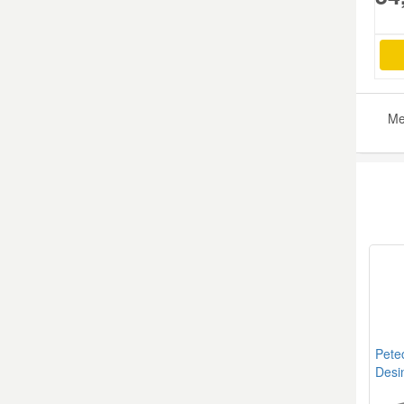
Smart Ersatzteile
Suzuki Ersatzteile
Me
Toyota Ersatzteile
Vauxhall Ersatzteile
Volvo Ersatzteile
Pete
Desi