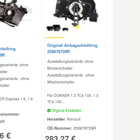
Original Airbagschleifring
leifring
255678729R
29R
Ausstattungsvariante: ohne
gsvariante: ohne
Blinkerschalter
alter
Ausstattungsvariante : ohne
gsvariante : ohne
Wischerschalter
halter
Für DOKKER 1.3 TCe 130, 1.3
R Express 1.6, 1.6
TCe 130...
Original Ersatzteil
hsnummer:
Hersteller
: Renault
29R
OE-Nummer:
255678729R
6 €
283,27 €