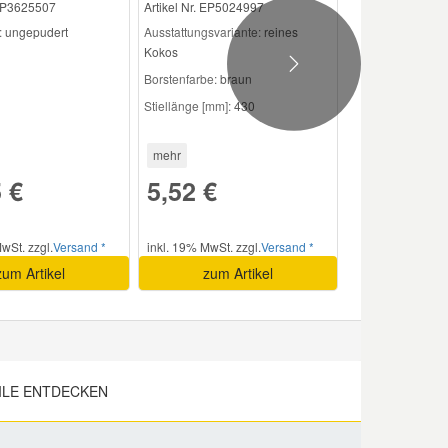
 EP3625507
Artikel Nr. EP5024997
:
ungepudert
Ausstattungsvariante:
reines
Kokos
Next
Borstenfarbe:
braun
Stiellänge [mm]:
430
mehr
 €
5,52 €
wSt. zzgl.
Versand *
inkl. 19% MwSt. zzgl.
Versand *
zum Artikel
zum Artikel
ILE ENTDECKEN