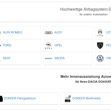
Hochwertige Airbagsystem Er
für andere Automarken
ALFA ROMEO
AUDI
CIT
FORD
OPEL
PEU
SEAT
SKODA
VW
Mehr Innenausstattung Autoer
für Ihren DACIA DOKKE
DOKKER Fahrgastraum
DOKKER Multimedia