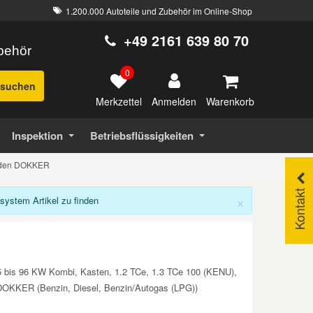
1.200.000 Autoteile und Zubehör im Online-Shop
+49 2161 639 80 70
ubehör
0
suchen
Merkzettel
Warenkorb
Anmelden
Inspektion
Betriebsflüssigkeiten
r den DOKKER
Kontakt
×
ystem Artikel zu finden
5 bis 96 KW Kombi, Kasten, 1.2 TCe, 1.3 TCe 100 (KENU),
A DOKKER (Benzin, Diesel, Benzin/Autogas (LPG))