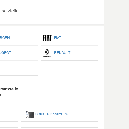
satzteile
ROËN
FIAT
GEOT
RENAULT
satzteile
R
DOKKER Kofferraum