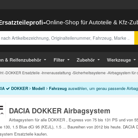
-
Ersatzteileprofi
Online-Shop für Autoteile & Kfz-Z
abe
en & Reifenzubehör
Filter
Zubehör
Werkzeuge
ht
›
DOKKER Ersatzteile
›
Innenausstattung
›
Sicherheitssysteme
›
Airbagsystem fü
IA
DOKKER
Modell
Fahrzeug
auswählen, um genau passende Airbags
DACIA DOKKER Airbagsystem
Airbagsystem für alle DOKKER , Express von 75 bis 131 PS und von 5
e 130, 1.5 Blue dCi 95 (KEJL), 1.5 ... Baureihen von 2012 bis heute. DACI
system Ersatzteile kaufen.