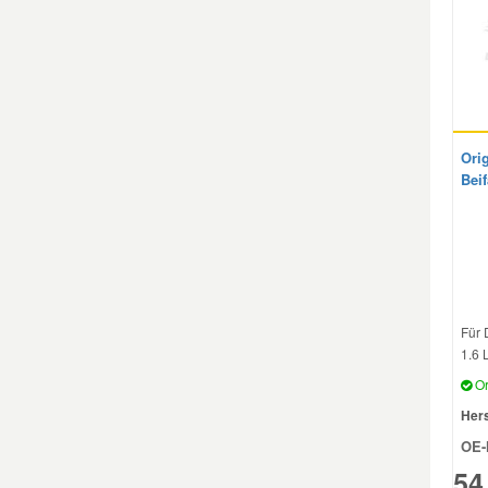
Mazda Ersatzteile
Mercedes Ersatzteile
Orig
Mini Ersatzteile
Bei
Mitsubishi Ersatzteile
Nissan Ersatzteile
Für 
1.6 
Porsche Ersatzteile
Or
Hers
Seat Ersatzteile
OE-
54
Skoda Ersatzteile