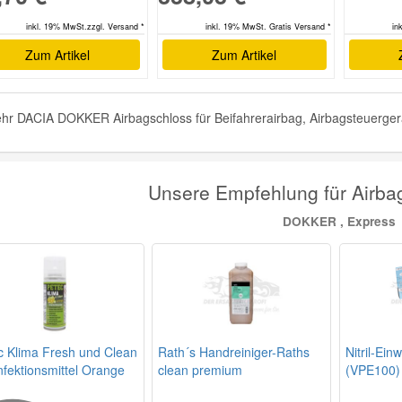
inkl. 19% MwSt.zzgl. Versand *
inkl. 19% MwSt. Gratis Versand *
in
Zum Artikel
Zum Artikel
hr DACIA DOKKER Airbagschloss für Beifahrerairbag, Airbagsteuergerät,
Unsere Empfehlung für Airb
DOKKER , Express
c Klima Fresh und Clean
Rath´s Handreiniger-Raths
Nitril-Ei
nfektionsmittel Orange
clean premium
(VPE100)