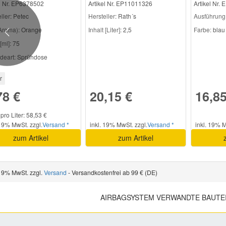
el Nr. EP6378502
Artikel Nr. EP11011326
Artikel Nr.
ller
: Petec
Hersteller
: Rath´s
Ausführung
Aroma):
Orange
Inhalt [Liter]:
2,5
Farbe:
blau
Previous
[ml]:
75
deart:
Sprühdose
r
78 €
20,15 €
16,85
 pro Liter: 58,53 €
 19% MwSt. zzgl.
Versand *
inkl. 19% MwSt. zzgl.
Versand *
inkl. 19% M
zum Artikel
zum Artikel
 19% MwSt. zzgl.
Versand
- Versandkostenfrei ab 99 € (DE)
AIRBAGSYSTEM VERWANDTE BAUTE