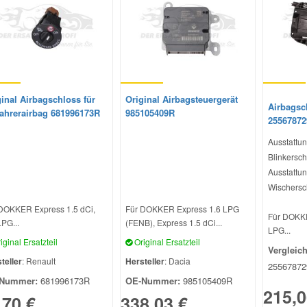
inal Airbagschloss für
Original Airbagsteuergerät
Airbagsch
fahrerairbag 681996173R
985105409R
2556787
Ausstattun
Blinkersch
Ausstattun
Wischersc
DOKKER Express 1.5 dCi,
Für DOKKER Express 1.6 LPG
Für DOKKE
LPG...
(FENB), Express 1.5 dCi...
LPG...
iginal Ersatzteil
Original Ersatzteil
Vergleic
teller
: Renault
Hersteller
: Dacia
2556787
Nummer:
681996173R
OE-Nummer:
985105409R
215,0
,70 €
338,03 €