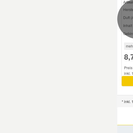
Artik
Herste
Duft (
Inhalt 
Gebin
meh
8,
Preis
inkl.
* inkl.