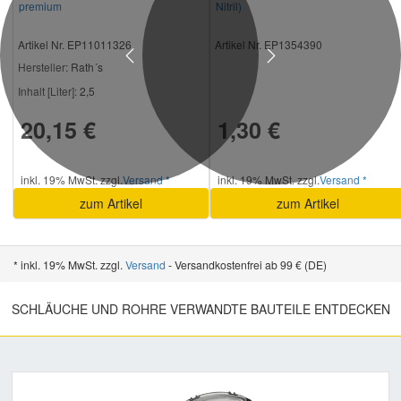
premium
Nitril)
Artikel Nr. EP11011326
Artikel Nr. EP1354390
Previous
Next
Hersteller
: Rath´s
Inhalt [Liter]:
2,5
20,15 €
1,30 €
inkl. 19% MwSt. zzgl.
Versand *
inkl. 19% MwSt. zzgl.
Versand *
zum Artikel
zum Artikel
* inkl. 19% MwSt. zzgl.
Versand
- Versandkostenfrei ab 99 € (DE)
SCHLÄUCHE UND ROHRE VERWANDTE BAUTEILE ENTDECKEN
Previous
Nex