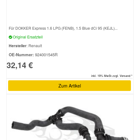
Für DOKKER Express 1.6 LPG (FENB), 1.5 Blue dCi 95 (KEJL)...
Original Ersatzteil
Hersteller
: Renault
OE-Nummer:
924001545R
32,14 €
inkl. 19% MwSt.zzgl. Versand *
Zum Artikel