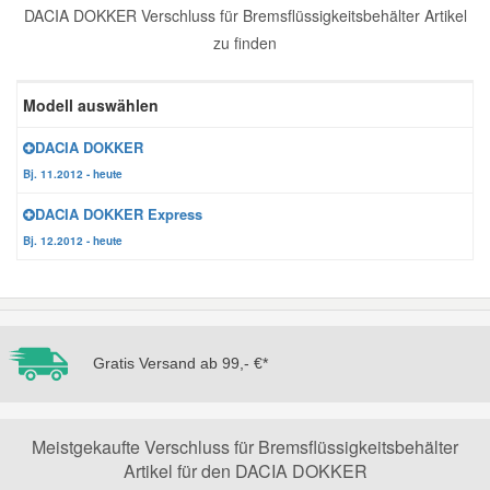
DACIA DOKKER Verschluss für Bremsflüssigkeitsbehälter Artikel
Reparatur-Zubehör
Schlüsselgehäuse
Daewoo Ersatzteile
zu finden
Scheibenreinigung
Karosserie Werkzeug
Werkstattbedarf
Daihatsu Ersatzteile
Modell auswählen
Zündanlage und Glühanlage
DACIA DOKKER
Winter-Autozubehör
Dodge Ersatzteile
Bj. 11.2012 - heute
DACIA DOKKER Express
Honda Ersatzteile
Bj. 12.2012 - heute
Hyundai Ersatzteile
Jeep Ersatzteile
Gratis Versand ab 99,- €*
Kia Ersatzteile
Meistgekaufte Verschluss für Bremsflüssigkeitsbehälter
Artikel für den DACIA DOKKER
Lancia Ersatzteile