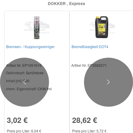
DOKKER , Express
Bremsen- / Kupplungsreiniger
Bremsflüssigkeit DOT4
Artikel Nr. EP1051616
Artikel Nr. EP3582071
Gebindeart:
Sprühdose
Inhalt [ml]:
500
Previous
Next
chem. Eigenschaft:
CKW-frei
3,02 €
28,62 €
Preis pro Liter: 6,04 €
Preis pro Liter: 5,72 €