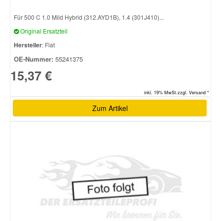
Für 500 C 1.0 Mild Hybrid (312.AYD1B), 1.4 (301J410)...
Original Ersatzteil
Hersteller
: Fiat
OE-Nummer:
55241375
15,37 €
inkl. 19% MwSt.zzgl. Versand *
Zum Artikel