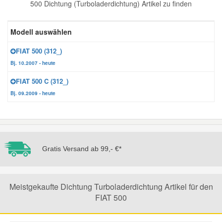
500 Dichtung (Turboladerdichtung) Artikel zu finden
Reparatur-Zubehör
Schlüsselgehäuse
Daewoo Ersatzteile
Scheibenreinigung
Modell auswählen
Karosserie Werkzeug
Werkstattbedarf
Daihatsu Ersatzteile
Zündanlage und Glühanlage
FIAT 500 (312_)
Bj. 10.2007 - heute
Winter-Autozubehör
Dodge Ersatzteile
FIAT 500 C (312_)
Bj. 09.2009 - heute
Honda Ersatzteile
Hyundai Ersatzteile
Gratis Versand ab 99,- €*
Jeep Ersatzteile
Meistgekaufte Dichtung Turboladerdichtung Artikel für den
Kia Ersatzteile
FIAT 500
Lancia Ersatzteile