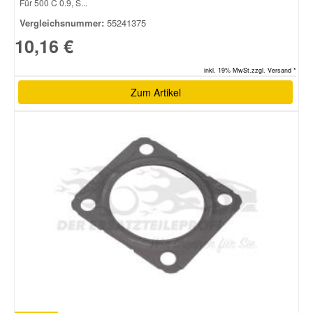
Für 500 C 0.9, S...
Vergleichsnummer:
55241375
Smart Ersatzteile
10,16 €
inkl. 19% MwSt.zzgl. Versand *
Suzuki Ersatzteile
Zum Artikel
Toyota Ersatzteile
Vauxhall Ersatzteile
Volvo Ersatzteile